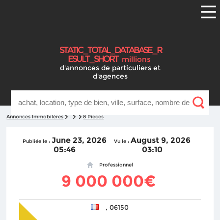
S
T
A
T
I
C
_
T
O
T
A
L
_
D
A
T
A
B
A
S
E
_
R
E
S
U
L
T
_
S
H
O
R
T
millions
d'annonces
de particuliers et
d'agences
Annonces Immobilères
8 Pieces
June 23, 2026
August 9, 2026
Publiée le :
Vu le :
05:46
03:10
Professionnel
9 000 000€
, 06150