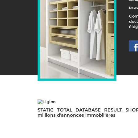
De tou
Com
deco
élé
STATIC_TOTAL_DATABASE_RESULT_SHO
millions d'annonces immobilières