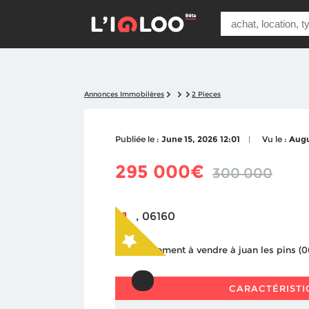
Annonces Immobilères
2 Pieces
Publiée le :
June 15, 2026 12:01
Vu le :
Augu
295 000€
300 000
, 06160
CARACTÉRISTI