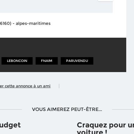
06160) - alpes-maritimes
LEBONCOIN
FNAIM
PARUVENDU
ler cette annonce à un ami
VOUS AIMEREZ PEUT-ÊTRE...
budget
Craquez pour u
voiture !