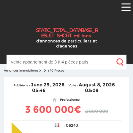
S
T
A
T
I
C
_
T
O
T
A
L
_
D
A
T
A
B
A
S
E
_
R
E
S
U
L
T
_
S
H
O
R
T
millions
d'annonces
de particuliers et
d'agences
Annonces Immobilères
10 Pieces
June 29, 2026
August 8, 2026
Publiée le :
Vu le :
05:46
03:09
Professionnel
3 600 000€
2 880 000
, 06240