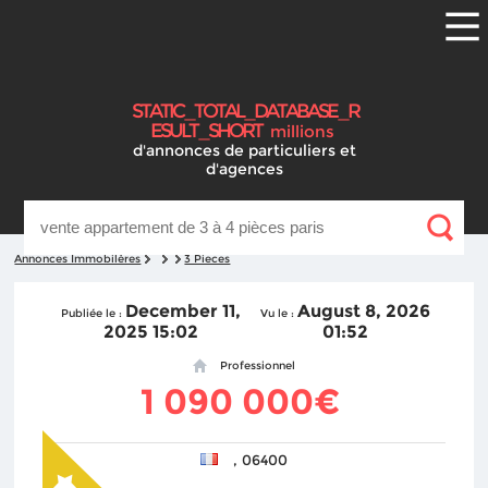
S
T
A
T
I
C
_
T
O
T
A
L
_
D
A
T
A
B
A
S
E
_
R
E
S
U
L
T
_
S
H
O
R
T
millions
d'annonces
de particuliers et
d'agences
Annonces Immobilères
3 Pieces
December 11,
August 8, 2026
Publiée le :
Vu le :
2025 15:02
01:52
Professionnel
1 090 000€
, 06400