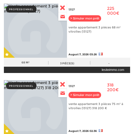
225
PROFESSIONNEL
13127
000€
> Simuler mon prêt
vente appartement 3 pièces 68 m²
vitrolles (13127)
August 7, 2026 03:26
68 M²
3
PIÈCE(S)
-
lesiteimmo.com
318
PROFESSIONNEL
13127
200€
> Simuler mon prêt
vente appartement 3 pièces 75 m² à
vitrolles (13127) 318 200 €
August 7, 2026 02:36