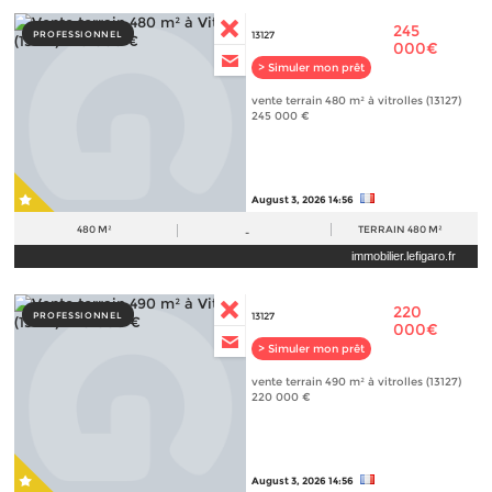
245
PROFESSIONNEL
13127
000€
> Simuler mon prêt
vente terrain 480 m² à vitrolles (13127)
245 000 €
August 3, 2026 14:56
480 M²
TERRAIN
480 M²
-
immobilier.lefigaro.fr
220
PROFESSIONNEL
13127
000€
> Simuler mon prêt
vente terrain 490 m² à vitrolles (13127)
220 000 €
August 3, 2026 14:56