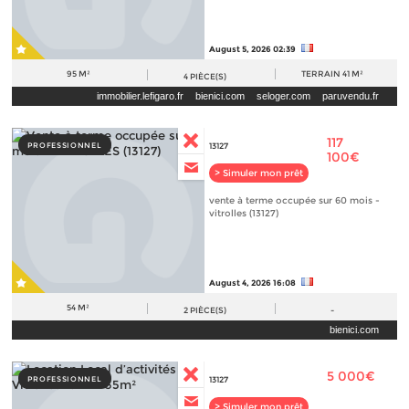
August 5, 2026 02:39
95 M²
TERRAIN
41 M²
4
PIÈCE(S)
immobilier.lefigaro.fr
bienici.com
seloger.com
paruvendu.fr
117
PROFESSIONNEL
13127
100€
> Simuler mon prêt
vente à terme occupée sur 60 mois -
vitrolles (13127)
August 4, 2026 16:08
54 M²
2
PIÈCE(S)
-
bienici.com
5 000€
PROFESSIONNEL
13127
> Simuler mon prêt