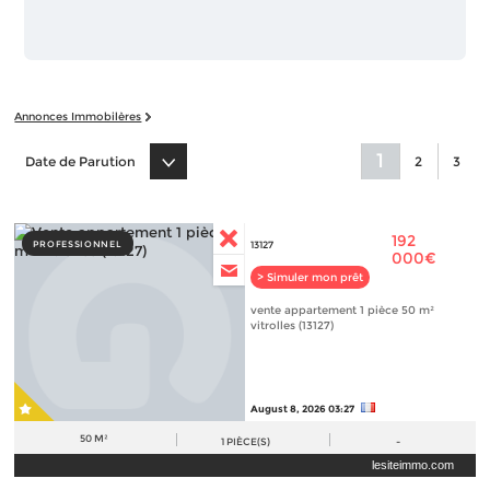
Annonces Immobilères
1
Date de Parution
2
3
192
PROFESSIONNEL
13127
000€
> Simuler mon prêt
vente appartement 1 pièce 50 m²
vitrolles (13127)
August 8, 2026 03:27
50 M²
1
PIÈCE(S)
-
lesiteimmo.com