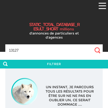
S
T
A
T
I
C
_
T
O
T
A
L
_
D
A
T
A
B
A
S
E
_
R
E
S
U
L
T
_
S
H
O
R
T
millions
d'annonces
de particuliers et
d'agences
FILTRER
UN INSTANT, JE PARCOURS
TOUS LES RÉSULTATS POUR
ÊTRE SUR NE NE PAS EN
OUBLIER UN, CE SERAIT
DOMMAGE ....