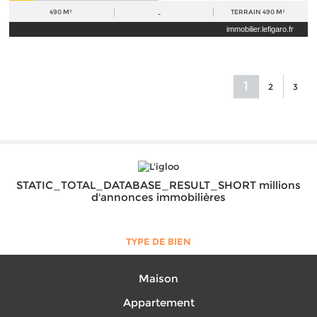
490 M²
TERRAIN
490 M²
-
immobilier.lefigaro.fr
1
2
3
STATIC_TOTAL_DATABASE_RESULT_SHORT millions
d'annonces immobilières
TYPE DE BIEN
Maison
Appartement