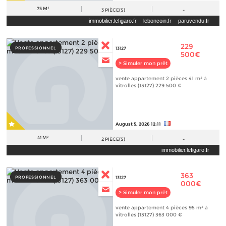
75 M²
3
PIÈCE(S)
-
immobilier.lefigaro.fr
leboncoin.fr
paruvendu.fr
229
PROFESSIONNEL
13127
500€
> Simuler mon prêt
vente appartement 2 pièces 41 m² à
vitrolles (13127) 229 500 €
August 5, 2026 12:11
41 M²
2
PIÈCE(S)
-
immobilier.lefigaro.fr
363
PROFESSIONNEL
13127
000€
> Simuler mon prêt
vente appartement 4 pièces 95 m² à
vitrolles (13127) 363 000 €