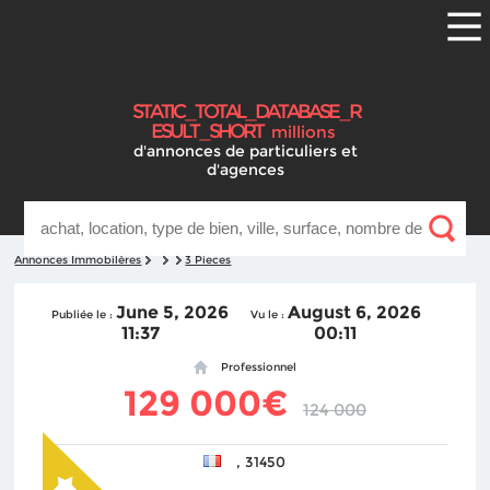
S
T
A
T
I
C
_
T
O
T
A
L
_
D
A
T
A
B
A
S
E
_
R
E
S
U
L
T
_
S
H
O
R
T
millions
d'annonces
de particuliers et
d'agences
Annonces Immobilères
3 Pieces
June 5, 2026
August 6, 2026
Publiée le :
Vu le :
11:37
00:11
Professionnel
129 000€
124 000
, 31450