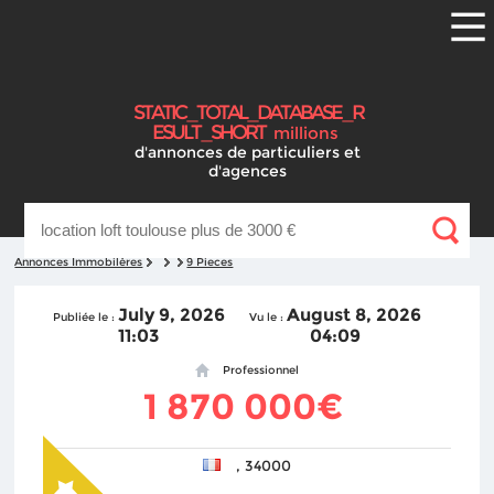
S
T
A
T
I
C
_
T
O
T
A
L
_
D
A
T
A
B
A
S
E
_
R
E
S
U
L
T
_
S
H
O
R
T
millions
d'annonces
de particuliers et
d'agences
Annonces Immobilères
9 Pieces
July 9, 2026
August 8, 2026
Publiée le :
Vu le :
11:03
04:09
Professionnel
1 870 000€
, 34000