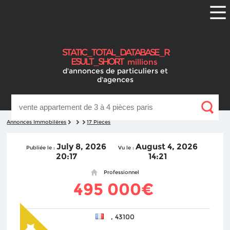
S
T
A
T
I
C
_
T
O
T
A
L
_
D
A
T
A
B
A
S
E
_
R
E
S
U
L
T
_
S
H
O
R
T
millions
d'annonces
de particuliers et
d'agences
Annonces Immobilères
17 Pieces
July 8, 2026
August 4, 2026
Publiée le :
Vu le :
20:17
14:21
Professionnel
495 000€
, 43100