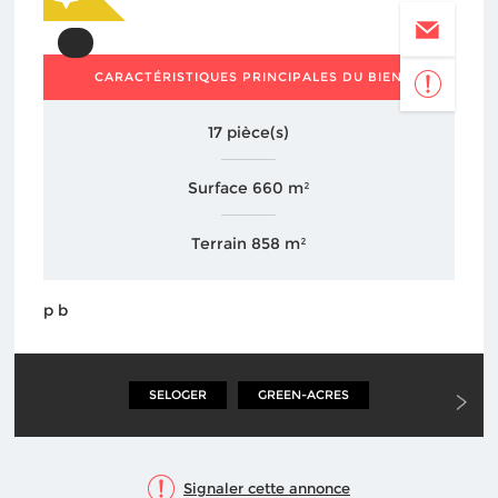
CARACTÉRISTIQUES PRINCIPALES DU BIEN
17 pièce(s)
Surface 660 m²
Terrain 858 m²
p b
SELOGER
GREEN-ACRES
PROPRIETES.L
Signaler cette annonce