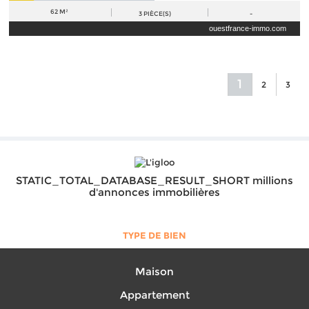
62 M²
3
PIÈCE(S)
-
ouestfrance-immo.com
1
2
3
STATIC_TOTAL_DATABASE_RESULT_SHORT millions
d'annonces immobilières
TYPE DE BIEN
Maison
Appartement