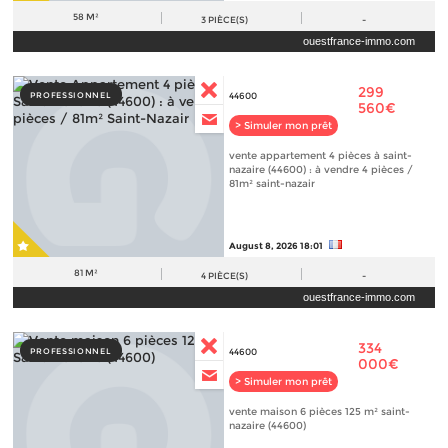
58 M²
3
PIÈCE(S)
-
ouestfrance-immo.com
299
PROFESSIONNEL
44600
560€
> Simuler mon prêt
vente appartement 4 pièces à saint-
nazaire (44600) : à vendre 4 pièces /
81m² saint-nazair
August 8, 2026 18:01
81 M²
4
PIÈCE(S)
-
ouestfrance-immo.com
334
PROFESSIONNEL
44600
000€
> Simuler mon prêt
vente maison 6 pièces 125 m² saint-
nazaire (44600)