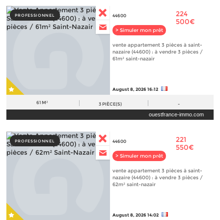
224
PROFESSIONNEL
44600
500€
> Simuler mon prêt
vente appartement 3 pièces à saint-
nazaire (44600) : à vendre 3 pièces /
61m² saint-nazair
August 8, 2026 16:12
61 M²
3
PIÈCE(S)
-
ouestfrance-immo.com
221
PROFESSIONNEL
44600
550€
> Simuler mon prêt
vente appartement 3 pièces à saint-
nazaire (44600) : à vendre 3 pièces /
62m² saint-nazair
August 8, 2026 14:02