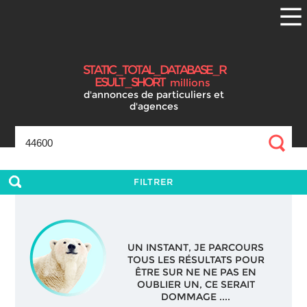
S
T
A
T
I
C
_
T
O
T
A
L
_
D
A
T
A
B
A
S
E
_
R
E
S
U
L
T
_
S
H
O
R
T
millions
d'annonces
de particuliers et
d'agences
FILTRER
UN INSTANT, JE PARCOURS
TOUS LES RÉSULTATS POUR
ÊTRE SUR NE NE PAS EN
OUBLIER UN, CE SERAIT
DOMMAGE ....