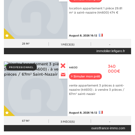
location appartement 1 pièce 29.81
m² à saint-nazaire (44600) 474 €
August 8, 2026 16:12
29 M²
1
PIÈCE(S)
-
immobilier.lefigaro.fr
340
PROFESSIONNEL
44600
000€
> Simuler mon prêt
vente appartement 3 pièces à saint-
nazaire (44600) : à vendre 3 pièces /
67m² saint-nazair
August 8, 2026 16:12
67 M²
3
PIÈCE(S)
-
ouestfrance-immo.com