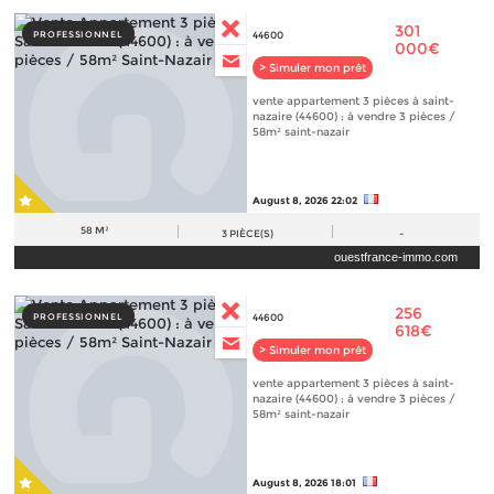
301
PROFESSIONNEL
44600
000€
> Simuler mon prêt
vente appartement 3 pièces à saint-
nazaire (44600) : à vendre 3 pièces /
58m² saint-nazair
August 8, 2026 22:02
58 M²
3
PIÈCE(S)
-
ouestfrance-immo.com
256
PROFESSIONNEL
44600
618€
> Simuler mon prêt
vente appartement 3 pièces à saint-
nazaire (44600) : à vendre 3 pièces /
58m² saint-nazair
August 8, 2026 18:01