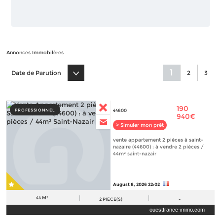
Annonces Immobilères
1
Date de Parution
2
3
190
PROFESSIONNEL
44600
940€
> Simuler mon prêt
vente appartement 2 pièces à saint-
nazaire (44600) : à vendre 2 pièces /
44m² saint-nazair
August 8, 2026 22:02
44 M²
2
PIÈCE(S)
-
ouestfrance-immo.com