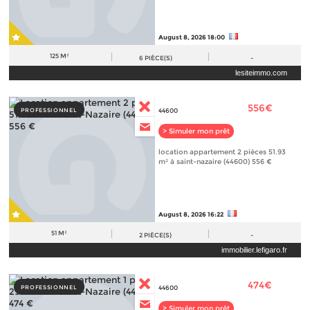
August 8, 2026 18:00
125 M²
6
PIÈCE(S)
-
lesiteimmo.com
556€
PROFESSIONNEL
44600
> Simuler mon prêt
location appartement 2 pièces 51.93
m² à saint-nazaire (44600) 556 €
August 8, 2026 16:22
51 M²
2
PIÈCE(S)
-
immobilier.lefigaro.fr
474€
PROFESSIONNEL
44600
> Simuler mon prêt