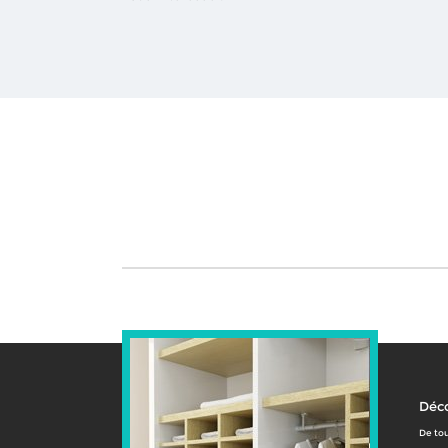
Déco
De tou