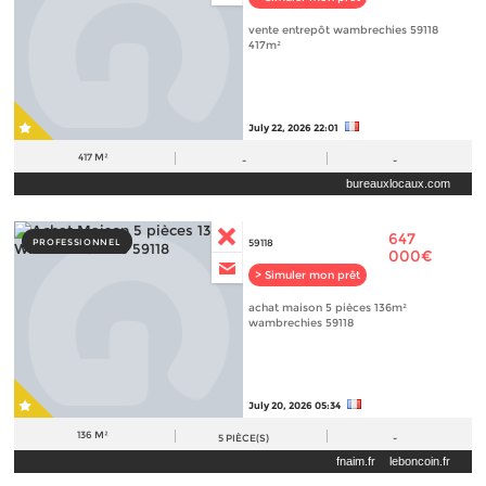
vente entrepôt wambrechies 59118
417m²
July 22, 2026 22:01
417 M²
-
-
bureauxlocaux.com
647
PROFESSIONNEL
59118
000€
> Simuler mon prêt
achat maison 5 pièces 136m²
wambrechies 59118
July 20, 2026 05:34
136 M²
5
PIÈCE(S)
-
fnaim.fr
leboncoin.fr