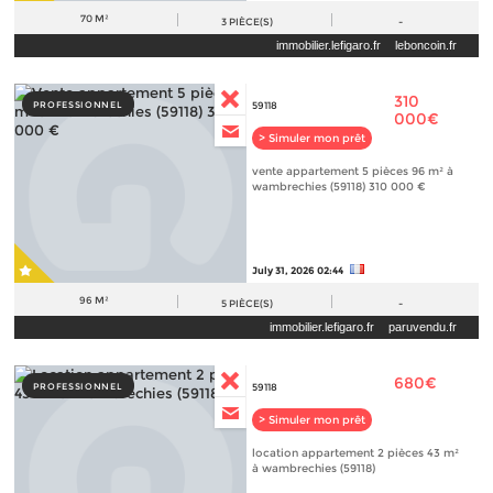
70 M²
3
PIÈCE(S)
-
immobilier.lefigaro.fr
leboncoin.fr
310
PROFESSIONNEL
59118
000€
> Simuler mon prêt
vente appartement 5 pièces 96 m² à
wambrechies (59118) 310 000 €
July 31, 2026 02:44
96 M²
5
PIÈCE(S)
-
immobilier.lefigaro.fr
paruvendu.fr
680€
PROFESSIONNEL
59118
> Simuler mon prêt
location appartement 2 pièces 43 m²
à wambrechies (59118)