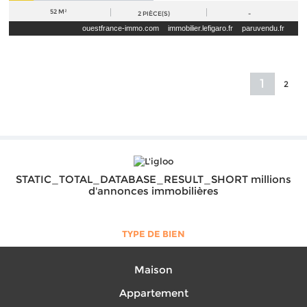
52 M²
2
PIÈCE(S)
-
ouestfrance-immo.com
immobilier.lefigaro.fr
paruvendu.fr
lesiteimmo.com
1
2
STATIC_TOTAL_DATABASE_RESULT_SHORT millions
d'annonces immobilières
TYPE DE BIEN
Maison
Appartement