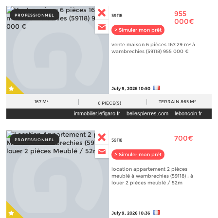
955
PROFESSIONNEL
59118
000€
> Simuler mon prêt
vente maison 6 pièces 167.29 m² à
wambrechies (59118) 955 000 €
July 9, 2026 10:50
167 M²
TERRAIN
865 M²
6
PIÈCE(S)
immobilier.lefigaro.fr
bellespierres.com
leboncoin.fr
700€
PROFESSIONNEL
59118
> Simuler mon prêt
location appartement 2 pièces
meublé à wambrechies (59118) : à
louer 2 pièces meublé / 52m
July 9, 2026 10:36