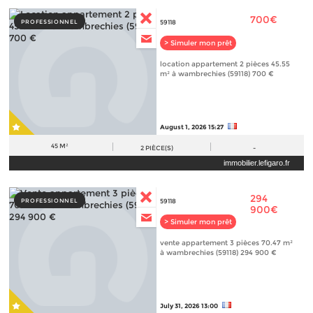
700€
PROFESSIONNEL
59118
> Simuler mon prêt
location appartement 2 pièces 45.55
m² à wambrechies (59118) 700 €
August 1, 2026 15:27
45 M²
2
PIÈCE(S)
-
immobilier.lefigaro.fr
294
PROFESSIONNEL
59118
900€
> Simuler mon prêt
vente appartement 3 pièces 70.47 m²
à wambrechies (59118) 294 900 €
July 31, 2026 13:00