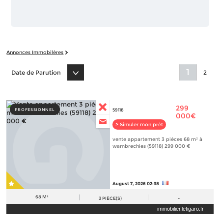
Annonces Immobilères
1
Date de Parution
2
299
PROFESSIONNEL
59118
000€
> Simuler mon prêt
vente appartement 3 pièces 68 m² à
wambrechies (59118) 299 000 €
August 7, 2026 02:38
68 M²
3
PIÈCE(S)
-
immobilier.lefigaro.fr