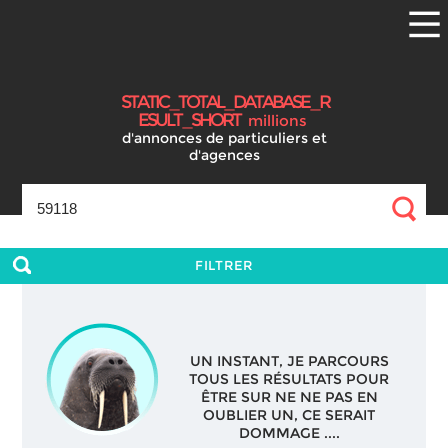
S
T
A
T
I
C
_
T
O
T
A
L
_
D
A
T
A
B
A
S
E
_
R
E
S
U
L
T
_
S
H
O
R
T
millions
d'annonces
de particuliers et
d'agences
FILTRER
UN INSTANT, JE PARCOURS
TOUS LES RÉSULTATS POUR
ÊTRE SUR NE NE PAS EN
OUBLIER UN, CE SERAIT
DOMMAGE ....