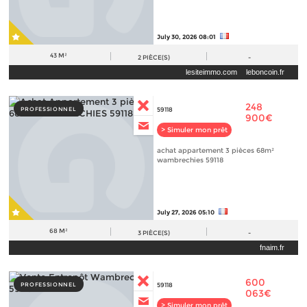
July 30, 2026 08:01
43 M²
2
PIÈCE(S)
-
lesiteimmo.com
leboncoin.fr
248
PROFESSIONNEL
59118
900€
> Simuler mon prêt
achat appartement 3 pièces 68m²
wambrechies 59118
July 27, 2026 05:10
68 M²
3
PIÈCE(S)
-
fnaim.fr
600
PROFESSIONNEL
59118
063€
> Simuler mon prêt