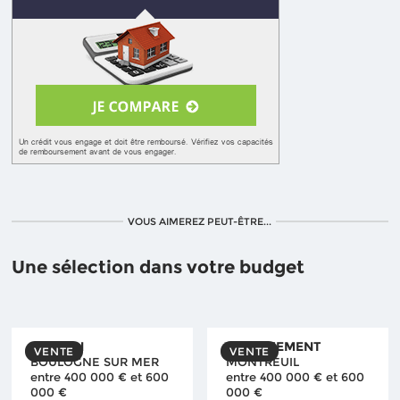
VOUS AIMEREZ PEUT-ÊTRE...
Une sélection dans votre budget
MAISON
APPARTEMENT
VENTE
VENTE
BOULOGNE SUR MER
MONTREUIL
entre 400 000 € et 600
entre 400 000 € et 600
000 €
000 €