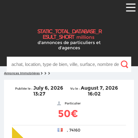
S
T
A
T
I
C
_
T
O
T
A
L
_
D
A
T
A
B
A
S
E
_
R
E
S
U
L
T
_
S
H
O
R
T
millions
d'annonces
de particuliers et
d'agences
Annonces Immobilères
July 6, 2026
August 7, 2026
Publiée le :
Vu le :
13:27
16:02
Particulier
50€
, 74160