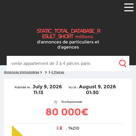
S
T
A
T
I
C
_
T
O
T
A
L
_
D
A
T
A
B
A
S
E
_
R
E
S
U
L
T
_
S
H
O
R
T
millions
d'annonces
de particuliers et
d'agences
Annonces Immobilères
2 Pieces
July 9, 2026
August 9, 2026
Publiée le :
Vu le :
11:13
01:30
Professionnel
80 000€
, 74210