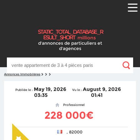
S
T
A
T
I
C
_
T
O
T
A
L
_
D
A
T
A
B
A
S
E
_
R
E
S
U
L
T
_
S
H
O
R
T
millions
d'annonces
de particuliers et
d'agences
Annonces Immobilères
May 19, 2026
August 9, 2026
Publiée le :
Vu le :
03:35
01:41
Professionnel
228 000€
, 82000