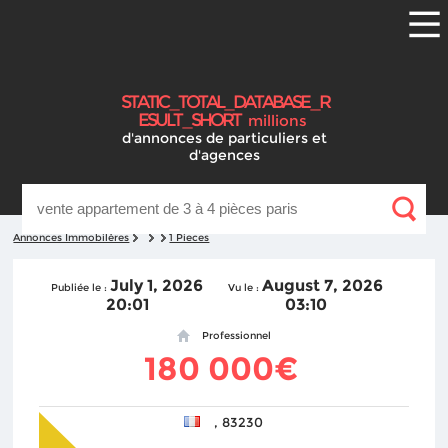
S
T
A
T
I
C
_
T
O
T
A
L
_
D
A
T
A
B
A
S
E
_
R
E
S
U
L
T
_
S
H
O
R
T
millions
d'annonces
de particuliers et
d'agences
Annonces Immobilères
1 Pieces
July 1, 2026
August 7, 2026
Publiée le :
Vu le :
20:01
03:10
Professionnel
180 000€
, 83230