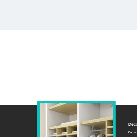
Déco
De tou