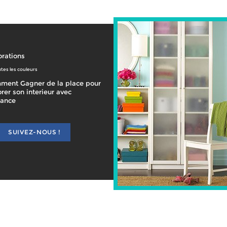
rations
tes les couleurs
ment Gagner de la place pour
rer son interieur avec
gance
SUIVEZ-NOUS !