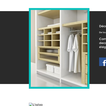
Déco
De tou
Com
deco
élé