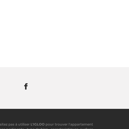
tez pas à utiliser
L'IGLOO
pour trouver l'appartement