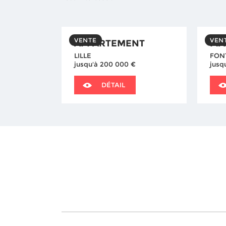
VENTE
VEN
APPARTEMENT
MA
LILLE
FON
jusqu'à 200 000 €
jusq
DÉTAIL