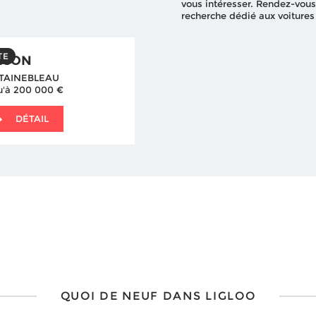
vous intéresser. Rendez-vous
recherche dédié aux voitures
TE
ISON
TAINEBLEAU
u'à 200 000 €
DÉTAIL
QUOI DE NEUF DANS LIGLOO