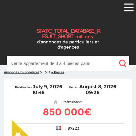
S
T
A
T
I
C
_
T
O
T
A
L
_
D
A
T
A
B
A
S
E
_
R
E
S
U
L
T
_
S
H
O
R
T
millions
d'annonces
de particuliers et
d'agences
Annonces Immobilères
4 Pieces
July 9, 2026
August 8, 2026
Publiée le :
Vu le :
10:48
09:28
Professionnel
850 000€
, 97223