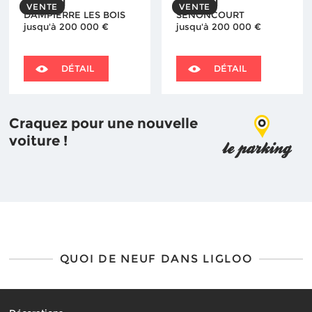
MAISON
MAISON
VENTE
VENTE
DAMPIERRE LES BOIS
SENONCOURT
jusqu'à 200 000 €
jusqu'à 200 000 €
DÉTAIL
DÉTAIL
Craquez pour une nouvelle
voiture !
QUOI DE NEUF DANS LIGLOO