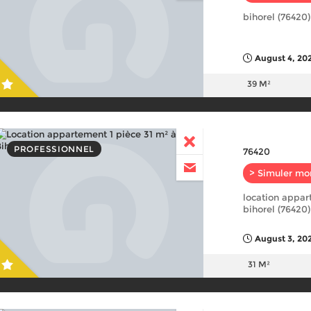
bihorel (76420)
August 4, 20
39 M²
PROFESSIONNEL
76420
> Simuler mo
location appar
bihorel (76420)
August 3, 202
31 M²