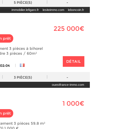
5
PIÈCE(S)
-
immobilier.lefigaro.fr
lesiteimmo.com
leboncoin.fr
225 000€
n prêt
ent 3 pièces à bihorel
ndre 3 pièces / 60m²
DÉTAIL
|
 02:04
3
PIÈCE(S)
-
ouestfrance-immo.com
1 000€
n prêt
tement 3 pièces 59.8 m²
0) 1 000 €