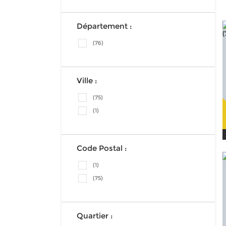
Département :
(76)
Ville :
(75)
(1)
Code Postal :
(1)
(75)
Quartier :