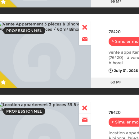
99 M²
PROFESSIONNEL
76420
> Simuler mo
vente appartem
(76420) : à ve
bihorel
July 31, 2026
60 M²
PROFESSIONNEL
76420
> Simuler mo
location appar
à bihorel (7642