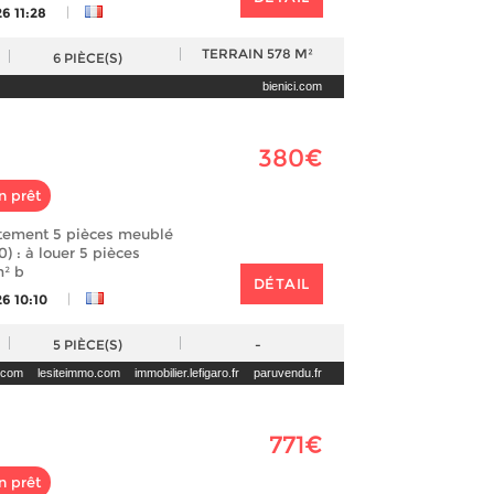
|
6 11:28
TERRAIN
578 M²
6
PIÈCE(S)
bienici.com
380€
n prêt
rtement 5 pièces meublé
0) : à louer 5 pièces
² b
DÉTAIL
|
6 10:10
5
PIÈCE(S)
-
.com
lesiteimmo.com
immobilier.lefigaro.fr
paruvendu.fr
771€
n prêt