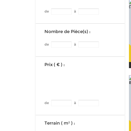
de
à
Nombre de Pièce(s) :
de
à
Prix ( € ) :
de
à
Terrain ( m² ) :