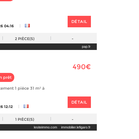
DÉTAIL
|
26 04:16
2
PIÈCE(S)
-
pap.fr
490€
n prêt
tement 1 pièce 31 m² à
DÉTAIL
|
6 12:12
1
PIÈCE(S)
-
lesiteimmo.com
immobilier.lefigaro.fr