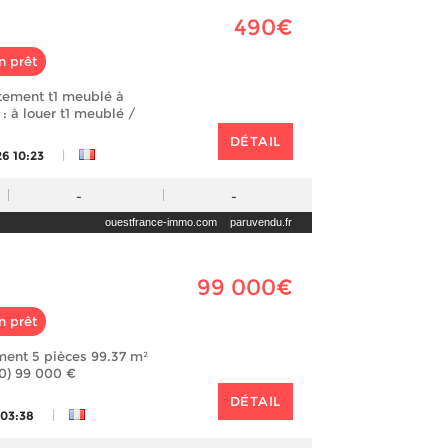
490€
n prêt
tement t1 meublé à
 : à louer t1 meublé /
DÉTAIL
|
26 10:23
-
-
ouestfrance-immo.com
paruvendu.fr
99 000€
n prêt
ment 5 pièces 99.37 m²
20) 99 000 €
DÉTAIL
|
 03:38