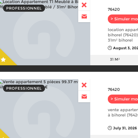
PROFESSIONNEL
76420
> Simuler mo
location appar
bihorel (76420)
31m² bihorel
August 3, 20
31 M²
PROFESSIONNEL
76420
> Simuler mo
vente apparte
à bihorel (764
July 31, 2026