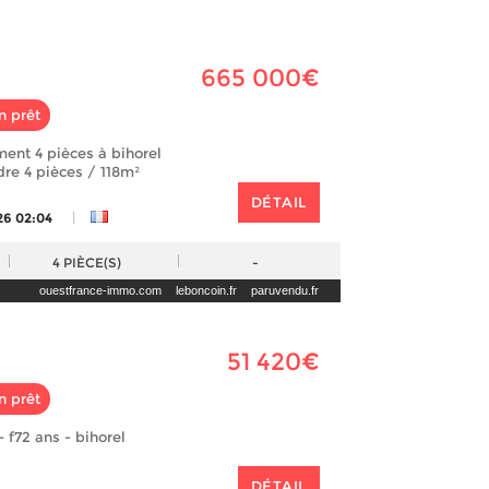
665 000€
n prêt
ent 4 pièces à bihorel
dre 4 pièces / 118m²
DÉTAIL
|
26 02:04
4
PIÈCE(S)
-
ouestfrance-immo.com
leboncoin.fr
paruvendu.fr
51 420€
n prêt
 f72 ans - bihorel
DÉTAIL