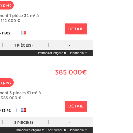
n prêt
ent 1 pièce 32 m² à
) 142 000 €
DÉTAIL
|
 11:02
1
PIÈCE(S)
-
immobilier.lefigaro.fr
leboncoin.fr
385 000€
n prêt
ent 3 pièces 91 m² à
) 385 000 €
DÉTAIL
|
 13:42
3
PIÈCE(S)
-
immobilier.lefigaro.fr
paruvendu.fr
leboncoin.fr