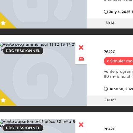
July 4, 2026 
59 M²
PROFESSIONNEL
76420
> Simuler mo
vente programm
90 m² bihorel 
June 30, 202
90 M²
PROFESSIONNEL
76420