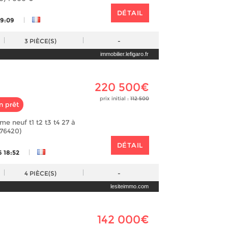
DÉTAIL
|
19:09
3
PIÈCE(S)
-
immobilier.lefigaro.fr
220 500€
prix initial :
112 500
n prêt
e neuf t1 t2 t3 t4 27 à
(76420)
DÉTAIL
|
6 18:52
4
PIÈCE(S)
-
lesiteimmo.com
142 000€