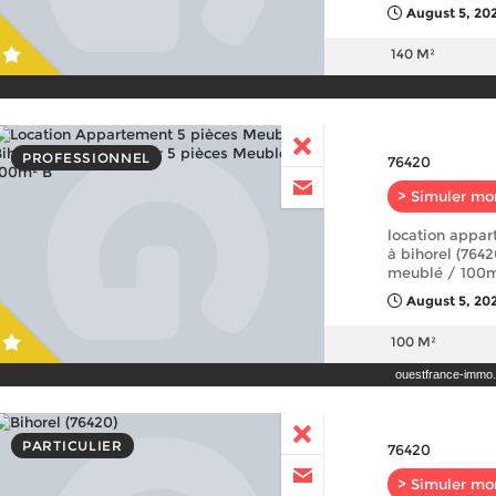
August 5, 202
140 M²
PROFESSIONNEL
76420
> Simuler mo
location appa
à bihorel (7642
meublé / 100m
August 5, 202
100 M²
ouestfrance-immo
PARTICULIER
76420
> Simuler mo