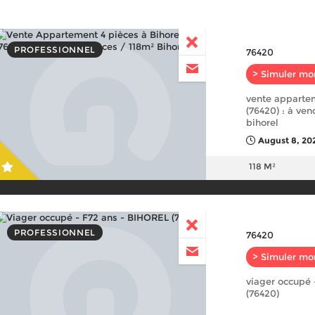
PROFESSIONNEL
76420
> Simuler mo
vente appartem
(76420) : à ven
bihorel
August 8, 20
118 M²
PROFESSIONNEL
76420
> Simuler mo
viager occupé -
(76420)