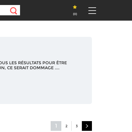
(
0
)
OUS LES RÉSULTATS POUR ÊTRE
N, CE SERAIT DOMMAGE ....
1
2
3