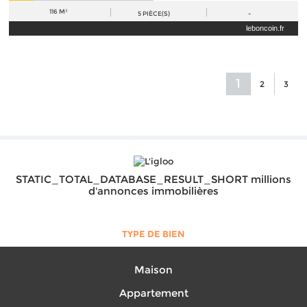
116 M²
5
PIÈCE(S)
-
leboncoin.fr
1
2
3
STATIC_TOTAL_DATABASE_RESULT_SHORT millions
d'annonces immobilières
TYPE DE BIEN
Maison
Appartement