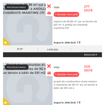
277
PROFESSIONNEL
17230
590€
> Simuler mon prêt
maison de 83.85 m² sur un terrain de
627 m² à andilly en charente-
maritime (17)
August 6, 2026 23:22
84 M²
5
PIÈCE(S)
-
leboncoin.fr
308
PROFESSIONNEL
17750
580€
> Simuler mon prêt
projet de construction d'une maison
3 chambres de 90 m² sur un terrain à
bâtir de 591 m2 à
August 6, 2026 23:22