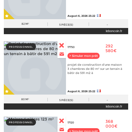
August 6, 2026 23:22
82 M²
5
PIÈCE(S)
-
leboncoin.fr
292
PROFESSIONNEL
17750
580€
> Simuler mon prêt
projet de construction d'une maison
3 chambres de 80 m² sur un terrain à
bâtir de 591 m2 à
August 6, 2026 23:22
80 M²
5
PIÈCE(S)
-
leboncoin.fr
368
PROFESSIONNEL
17120
000€
> Simuler mon prêt