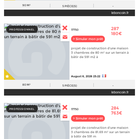
90 M²
5
PIÈCE(S)
-
leboncoin.fr
287
PROFESSIONNEL
17750
180€
> Simuler mon prêt
projet de construction d'une maison
3 chambres de 80 m² sur un terrain à
bâtir de 591 m2 à
August 6, 2026 23:22
80 M²
5
PIÈCE(S)
-
leboncoin.fr
284
PROFESSIONNEL
17750
763€
> Simuler mon prêt
projet de construction d'une maison
3 chambres de 81.69 m² sur un terrain
à bâtir de 591 m