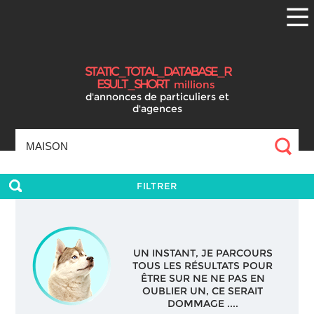
S
T
A
T
I
C
_
T
O
T
A
L
_
D
A
T
A
B
A
S
E
_
R
E
S
U
L
T
_
S
H
O
R
T
millions
d'annonces
de particuliers et
d'agences
FILTRER
UN INSTANT, JE PARCOURS
TOUS LES RÉSULTATS POUR
ÊTRE SUR NE NE PAS EN
OUBLIER UN, CE SERAIT
DOMMAGE ....