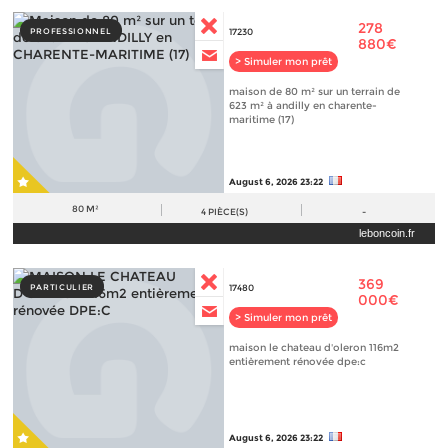
278
PROFESSIONNEL
17230
880€
> Simuler mon prêt
maison de 80 m² sur un terrain de
623 m² à andilly en charente-
maritime (17)
August 6, 2026 23:22
80 M²
4
PIÈCE(S)
-
leboncoin.fr
369
PARTICULIER
17480
000€
> Simuler mon prêt
maison le chateau d'oleron 116m2
entièrement rénovée dpe:c
August 6, 2026 23:22