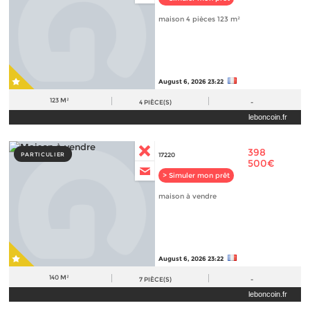
maison 4 pièces 123 m²
August 6, 2026 23:22
123 M²
4
PIÈCE(S)
-
leboncoin.fr
398
PARTICULIER
17220
500€
> Simuler mon prêt
maison à vendre
August 6, 2026 23:22
140 M²
7
PIÈCE(S)
-
leboncoin.fr