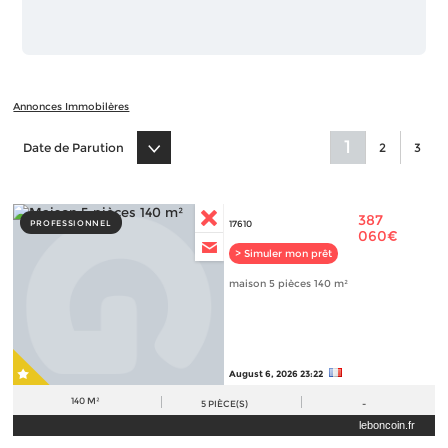
Annonces Immobilères
1
Date de Parution
2
3
387
PROFESSIONNEL
17610
060€
> Simuler mon prêt
maison 5 pièces 140 m²
August 6, 2026 23:22
140 M²
5
PIÈCE(S)
-
leboncoin.fr