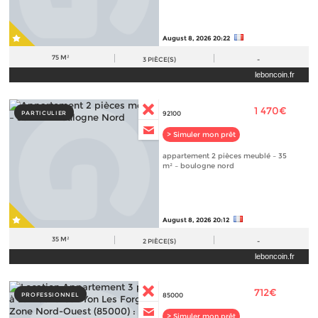
August 8, 2026 20:22
75 M²
3
PIÈCE(S)
-
leboncoin.fr
1 470€
PARTICULIER
92100
> Simuler mon prêt
appartement 2 pièces meublé – 35
m² – boulogne nord
August 8, 2026 20:12
35 M²
2
PIÈCE(S)
-
leboncoin.fr
712€
PROFESSIONNEL
85000
> Simuler mon prêt