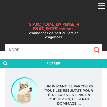
S
T
A
T
I
C
_
T
O
T
A
L
_
D
A
T
A
B
A
S
E
_
R
E
S
U
L
T
_
S
H
O
R
T
millions
d'annonces
de particuliers et
d'agences
FILTRER
UN INSTANT, JE PARCOURS
TOUS LES RÉSULTATS POUR
ÊTRE SUR NE NE PAS EN
OUBLIER UN, CE SERAIT
DOMMAGE ....