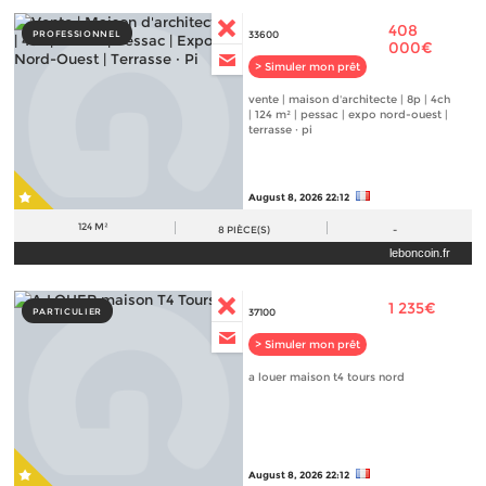
408
PROFESSIONNEL
33600
000€
> Simuler mon prêt
vente | maison d'architecte | 8p | 4ch
| 124 m² | pessac | expo nord-ouest |
terrasse · pi
August 8, 2026 22:12
124 M²
8
PIÈCE(S)
-
leboncoin.fr
1 235€
PARTICULIER
37100
> Simuler mon prêt
a louer maison t4 tours nord
August 8, 2026 22:12