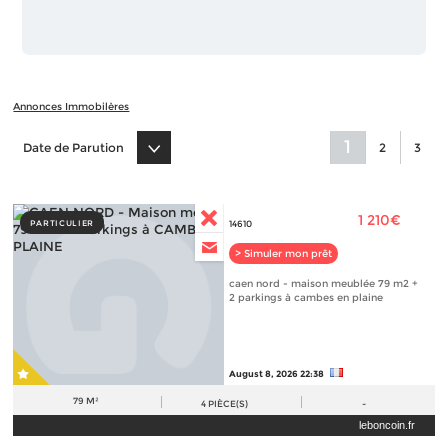
Annonces Immobilères
1
Date de Parution
2
3
1 210€
PARTICULIER
14610
> Simuler mon prêt
caen nord - maison meublée 79 m2 +
2 parkings à cambes en plaine
August 8, 2026 22:38
79 M²
4
PIÈCE(S)
-
leboncoin.fr