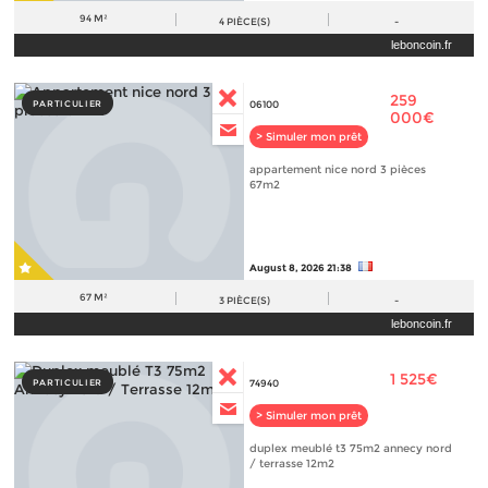
94 M²
4
PIÈCE(S)
-
leboncoin.fr
259
PARTICULIER
06100
000€
> Simuler mon prêt
appartement nice nord 3 pièces
67m2
August 8, 2026 21:38
67 M²
3
PIÈCE(S)
-
leboncoin.fr
1 525€
PARTICULIER
74940
> Simuler mon prêt
duplex meublé t3 75m2 annecy nord
/ terrasse 12m2