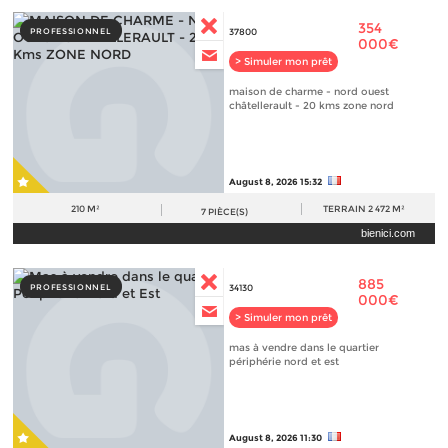
354
PROFESSIONNEL
37800
000€
> Simuler mon prêt
maison de charme - nord ouest
châtellerault - 20 kms zone nord
August 8, 2026 15:32
210 M²
TERRAIN
2 472 M²
7
PIÈCE(S)
bienici.com
885
PROFESSIONNEL
34130
000€
> Simuler mon prêt
mas à vendre dans le quartier
périphérie nord et est
August 8, 2026 11:30