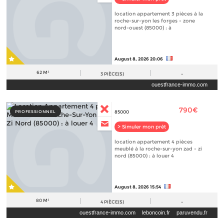
location appartement 3 pièces à la
roche-sur-yon les forges - zone
nord-ouest (85000) : à
August 8, 2026 20:06
62 M²
3
PIÈCE(S)
-
ouestfrance-immo.com
790€
PROFESSIONNEL
85000
> Simuler mon prêt
location appartement 4 pièces
meublé à la roche-sur-yon zad - zi
nord (85000) : à louer 4
August 8, 2026 15:54
80 M²
4
PIÈCE(S)
-
ouestfrance-immo.com
leboncoin.fr
paruvendu.fr