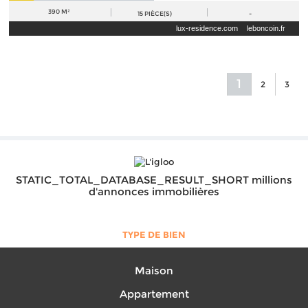
390 M²
15
PIÈCE(S)
-
lux-residence.com
leboncoin.fr
1
2
3
STATIC_TOTAL_DATABASE_RESULT_SHORT millions
d'annonces immobilières
TYPE DE BIEN
Maison
Appartement