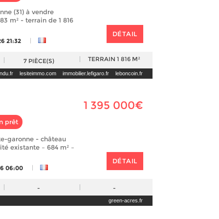
nne (31) à vendre
3 m² - terrain de 1 816
DÉTAIL
|
6 21:32
TERRAIN
1 816 M²
7
PIÈCE(S)
ndu.fr
lesiteimmo.com
immobilier.lefigaro.fr
leboncoin.fr
1 395 000€
n prêt
te-garonne - château
vité existante – 684 m² –
DÉTAIL
|
26 06:00
-
-
green-acres.fr