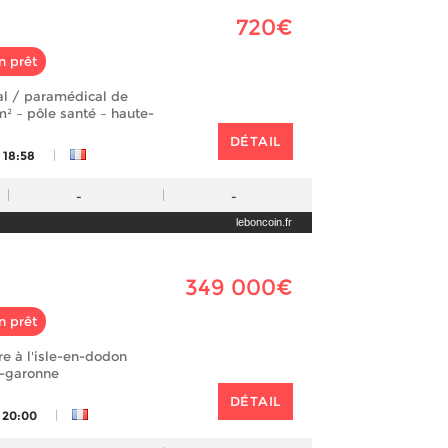
720€
n prêt
al / paramédical de
m² – pôle santé – haute-
DÉTAIL
|
 18:58
-
-
leboncoin.fr
349 000€
n prêt
e à l'isle-en-dodon
e-garonne
DÉTAIL
|
 20:00