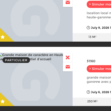
> Simuler mo
location local
haute-garonne 
July 9, 2026 
13 M²
PARTICULIER
31160
> Simuler mo
grande maison 
garonne avec p
July 6, 2026 
250 M²