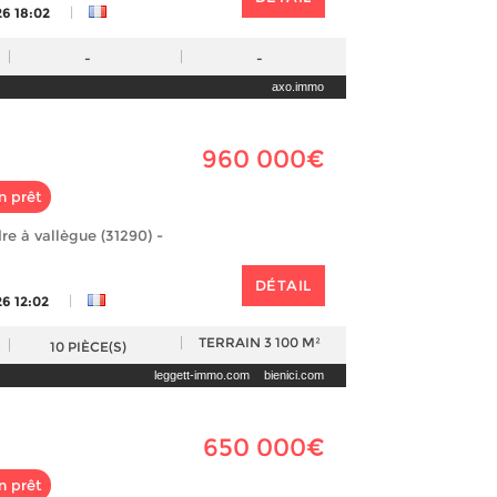
|
26 18:02
-
-
axo.immo
960 000€
n prêt
re à vallègue (31290) -
DÉTAIL
|
26 12:02
TERRAIN
3 100 M²
10
PIÈCE(S)
leggett-immo.com
bienici.com
650 000€
n prêt