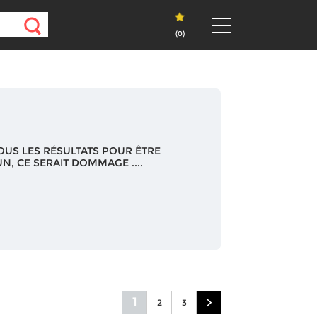
(
0
)
OUS LES RÉSULTATS POUR ÊTRE
N, CE SERAIT DOMMAGE ....
1
2
3