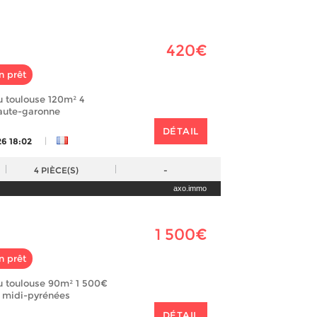
420€
n prêt
u toulouse 120m² 4
aute-garonne
DÉTAIL
|
26 18:02
4
PIÈCE(S)
-
axo.immo
1 500€
n prêt
u toulouse 90m² 1 500€
 midi-pyrénées
DÉTAIL