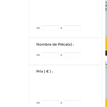
de
à
Nombre de Pièce(s) :
de
à
Prix ( € ) :
de
à