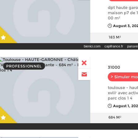
dpt haute garo
maison p7 de 18
00 m²
August 3, 202
183 M²
bienici.com
capifrance.fr
paruve
PROFESSIONNEL
31000
> Simuler mo
toulouse - hau
xviiiᵉ avec acti
parc clos 1 4
August 1, 20
684 M²