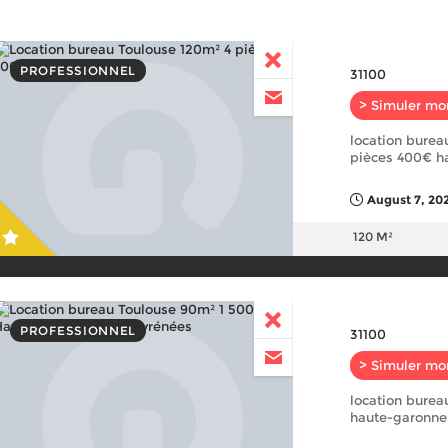
PROFESSIONNEL
31100
> Simuler mo
location burea
pièces 400€ h
August 7, 20
120 M²
PROFESSIONNEL
31100
> Simuler mo
location burea
haute-garonne