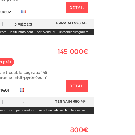
DÉTAIL
|
 00:02
TERRAIN
1 990 M²
5
PIÈCE(S)
i.com
lesiteimmo.com
paruvendu.fr
immobilier.lefigaro.fr
145 000€
n prêt
constructible cugnaux 145
ronne midi-pyrénées n°
DÉTAIL
|
 14:01
TERRAIN
650 M²
-
enici.com
paruvendu.fr
immobilier.lefigaro.fr
leboncoin.fr
800€