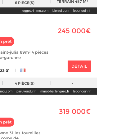
TERRAIN
487 M²
6
PIÈCE(S)
leggett-immo.com
bienici.com
leboncoin.fr
245 000€
n prêt
aint-julia 89m² 4 pièces
e-garonne
DÉTAIL
|
 22:01
4
PIÈCE(S)
-
enici.com
paruvendu.fr
immobilier.lefigaro.fr
leboncoin.fr
319 000€
n prêt
nne 31 les toureilles
 corps de