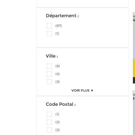
Département :
(87)
(1)
Ville :
(8)
(4)
(3)
VOIR PLUS ▼
Code Postal :
(1)
(3)
(2)