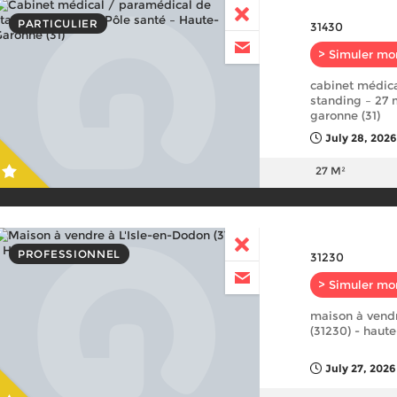
PARTICULIER
31430
> Simuler mo
cabinet médic
standing – 27 
garonne (31)
July 28, 2026
27 M²
PROFESSIONNEL
31230
> Simuler mo
maison à vendr
(31230) - haut
July 27, 2026