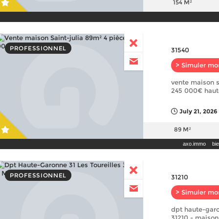
154 M²
PROFESSIONNEL
31540
> Simuler mo
vente maison s
245 000€ haut
July 21, 2026
89 M²
axo.immo
bi
PROFESSIONNEL
31210
> Simuler mo
dpt haute-garo
31210 - maison