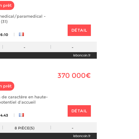
n prêt
 medical/paramedical -
(31)
DÉTAIL
|
16:10
-
-
leboncoin.fr
370 000€
n prêt
de caractère en haute-
otentiel d’accueil
DÉTAIL
|
14:43
8
PIÈCE(S)
-
leboncoin.fr