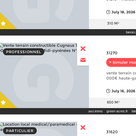
July 18, 2026
310 M²
bienic
PROFESSIONNEL
31270
> Simuler mo
vente terrain 
000€ haute-ga
July 16, 2026
650 M²
axo.immo
green-acres.fr
bi
PARTICULIER
31620