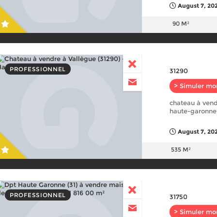
August 7, 20
90 M²
PROFESSIONNEL
31290
> Simuler mo
chateau à vend
haute-garonne
August 7, 20
535 M²
PROFESSIONNEL
31750
> Simuler mo