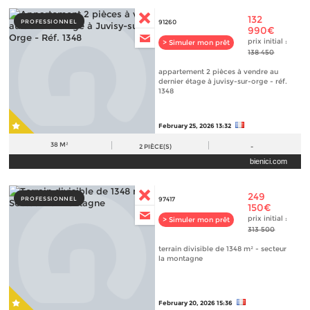
132
PROFESSIONNEL
91260
990€
prix initial :
> Simuler mon prêt
138 450
appartement 2 pièces à vendre au
dernier étage à juvisy-sur-orge - réf.
1348
February 25, 2026 13:32
38 M²
2
PIÈCE(S)
-
bienici.com
249
PROFESSIONNEL
97417
150€
prix initial :
> Simuler mon prêt
313 500
terrain divisible de 1348 m² - secteur
la montagne
February 20, 2026 15:36