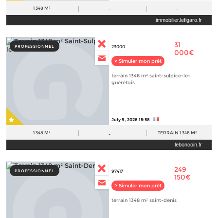
1 348 M²
-
-
immobilier.lefigaro.fr
31
PROFESSIONNEL
23000
000€
> Simuler mon prêt
terrain 1348 m² saint-sulpice-le-
guérétois
July 9, 2026 15:58
1 348 M²
TERRAIN
1 348 M²
-
leboncoin.fr
249
PROFESSIONNEL
97417
150€
> Simuler mon prêt
terrain 1348 m² saint-denis