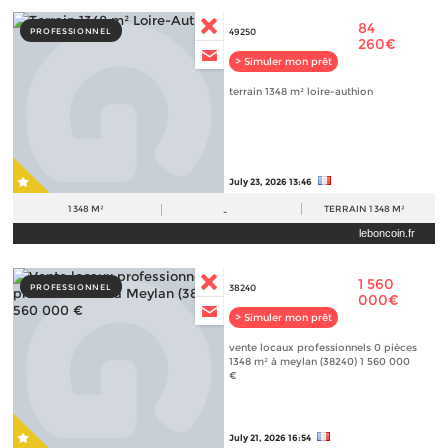
84
PROFESSIONNEL
49250
260€
> Simuler mon prêt
terrain 1348 m² loire-authion
July 23, 2026 13:46
1 348 M²
TERRAIN
1 348 M²
-
leboncoin.fr
1 560
PROFESSIONNEL
38240
000€
> Simuler mon prêt
vente locaux professionnels 0 pièces
1348 m² à meylan (38240) 1 560 000
€
July 21, 2026 16:54