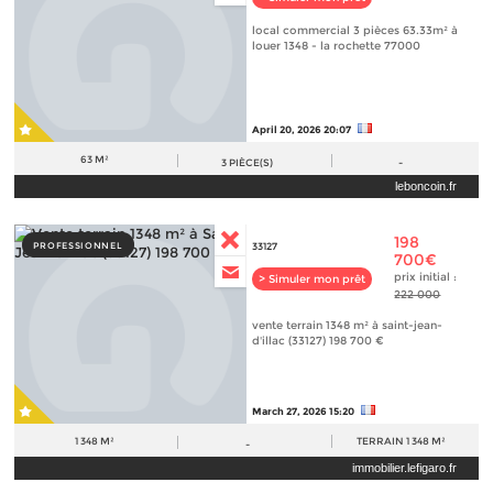
local commercial 3 pièces 63.33m² à
louer 1348 - la rochette 77000
April 20, 2026 20:07
63 M²
3
PIÈCE(S)
-
leboncoin.fr
198
PROFESSIONNEL
33127
700€
prix initial :
> Simuler mon prêt
222 000
vente terrain 1348 m² à saint-jean-
d'illac (33127) 198 700 €
March 27, 2026 15:20
1 348 M²
TERRAIN
1 348 M²
-
immobilier.lefigaro.fr