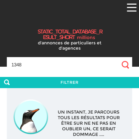
S
T
A
T
I
C
_
T
O
T
A
L
_
D
A
T
A
B
A
S
E
_
R
E
S
U
L
T
_
S
H
O
R
T
millions
d'annonces
de particuliers et
d'agences
FILTRER
UN INSTANT, JE PARCOURS
TOUS LES RÉSULTATS POUR
ÊTRE SUR NE NE PAS EN
OUBLIER UN, CE SERAIT
DOMMAGE ....