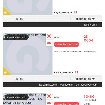
July 6, 2026 14:06
1 348 M²
TERRAIN
1 348 M²
-
leboncoin.fr
23
PROFESSIONNEL
64300
000€
> Simuler mon prêt
vente terrain 1348 m² orthez (64300)
June 8, 2026 16:04
1 348 M²
TERRAIN
1 348 M²
-
lesiteimmo.com
leboncoin.fr
surfaceprivee.com
1 348€
PROFESSIONNEL
77000
prix initial :
2 696
> Simuler mon prêt