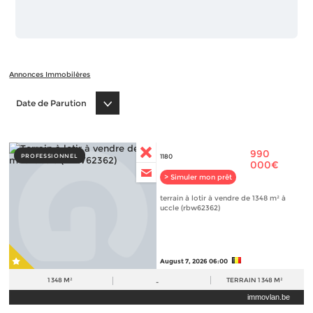
Annonces Immobilères
Date de Parution
990
PROFESSIONNEL
1180
000€
> Simuler mon prêt
terrain à lotir à vendre de 1348 m² à
uccle (rbw62362)
August 7, 2026 06:00
1 348 M²
TERRAIN
1 348 M²
-
immovlan.be