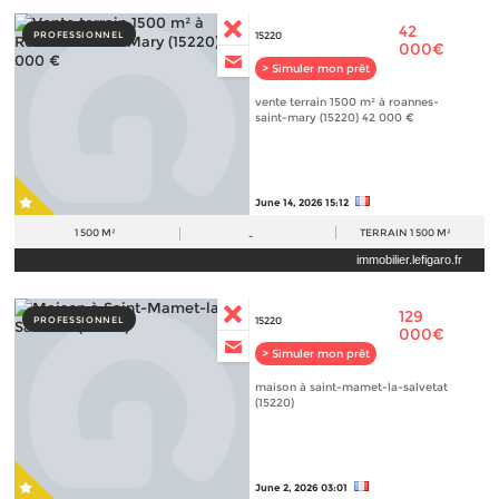
42
PROFESSIONNEL
15220
000€
> Simuler mon prêt
vente terrain 1500 m² à roannes-
saint-mary (15220) 42 000 €
June 14, 2026 15:12
1 500 M²
TERRAIN
1 500 M²
-
immobilier.lefigaro.fr
129
PROFESSIONNEL
15220
000€
> Simuler mon prêt
maison à saint-mamet-la-salvetat
(15220)
June 2, 2026 03:01