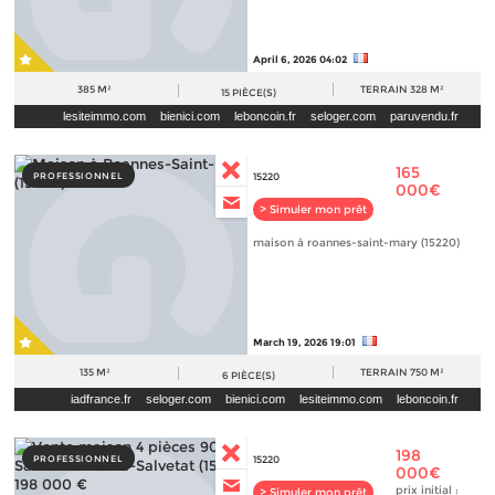
April 6, 2026 04:02
385 M²
TERRAIN
328 M²
15
PIÈCE(S)
lesiteimmo.com
bienici.com
leboncoin.fr
seloger.com
paruvendu.fr
165
PROFESSIONNEL
15220
000€
> Simuler mon prêt
maison à roannes-saint-mary (15220)
March 19, 2026 19:01
135 M²
TERRAIN
750 M²
6
PIÈCE(S)
iadfrance.fr
seloger.com
bienici.com
lesiteimmo.com
leboncoin.fr
immobilier.lefigaro.fr
paruvendu.fr
198
PROFESSIONNEL
15220
000€
prix initial :
> Simuler mon prêt