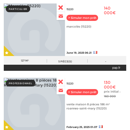
140
PARTICULIER
15220
000€
> Simuler mon prêt
marcolès (15220)
June 19, 2025 06:21
127 M²
5
PIÈCE(S)
-
pap.fr
130
PROFESSIONNEL
15220
000€
prix initial :
> Simuler mon prêt
160 000
vente maison 8 pièces 186 m²
roannes-saint-mary (15220)
February 25, 2025 01:07