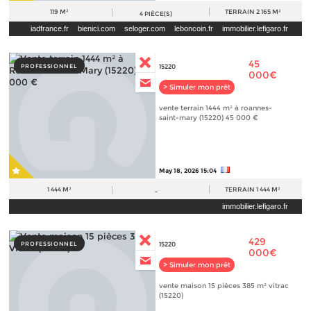
119 M²
TERRAIN
2 165 M²
4
PIÈCE(S)
iadfrance.fr
bienici.com
seloger.com
leboncoin.fr
immobilier.lefigaro.fr
lesiteimmo.com
paruvendu.fr
45
PROFESSIONNEL
15220
000€
> Simuler mon prêt
vente terrain 1444 m² à roannes-
saint-mary (15220) 45 000 €
May 18, 2026 15:04
1 444 M²
TERRAIN
1 444 M²
-
immobilier.lefigaro.fr
429
PROFESSIONNEL
15220
000€
> Simuler mon prêt
vente maison 15 pièces 385 m² vitrac
(15220)