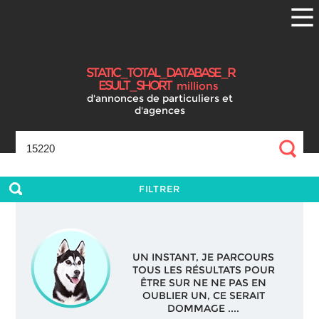
S
T
A
T
I
C
_
T
O
T
A
L
_
D
A
T
A
B
A
S
E
_
R
E
S
U
L
T
_
S
H
O
R
T
millions
d'annonces
de particuliers et
d'agences
FILTRER
UN INSTANT, JE PARCOURS
TOUS LES RÉSULTATS POUR
ÊTRE SUR NE NE PAS EN
OUBLIER UN, CE SERAIT
DOMMAGE ....