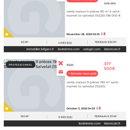
208 260
vente maison 4 pièces 90 m² à saint-
mamet-la-salvetat (15220) 198 000 €
November 28, 2025 02:33
90 M²
TERRAIN
630 M²
4
PIÈCE(S)
immobilier.lefigaro.fr
lesiteimmo.com
seloger.com
leboncoin.fr
human-immobilier.fr
377
PROFESSIONNEL
15220
500€
> Simuler mon prêt
vente maison 9 pièces 190 m² saint-
mamet-la-salvetat (15220)
October 3, 2025 04:03
190 M²
TERRAIN
8 311 M²
9
PIÈCE(S)
lesiteimmo.com
leboncoin.fr