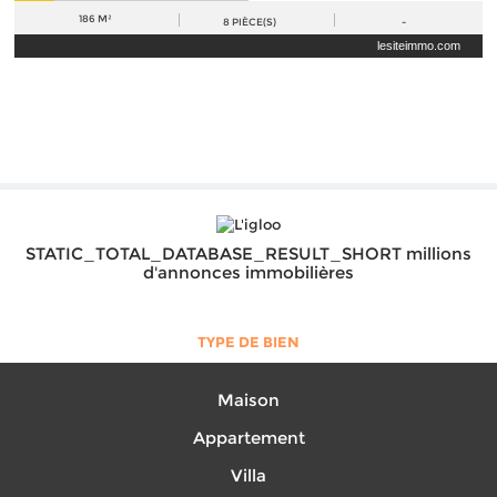
186 M²
8
PIÈCE(S)
-
lesiteimmo.com
STATIC_TOTAL_DATABASE_RESULT_SHORT millions
d'annonces immobilières
TYPE DE BIEN
Maison
Appartement
Villa