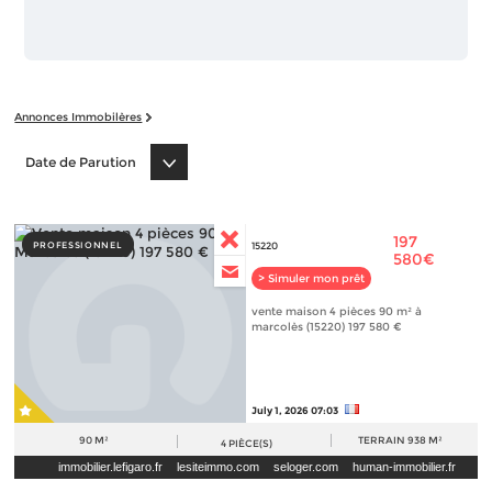
Annonces Immobilères
Date de Parution
197
PROFESSIONNEL
15220
580€
> Simuler mon prêt
vente maison 4 pièces 90 m² à
marcolès (15220) 197 580 €
July 1, 2026 07:03
90 M²
TERRAIN
938 M²
4
PIÈCE(S)
immobilier.lefigaro.fr
lesiteimmo.com
seloger.com
human-immobilier.fr
leboncoin.fr