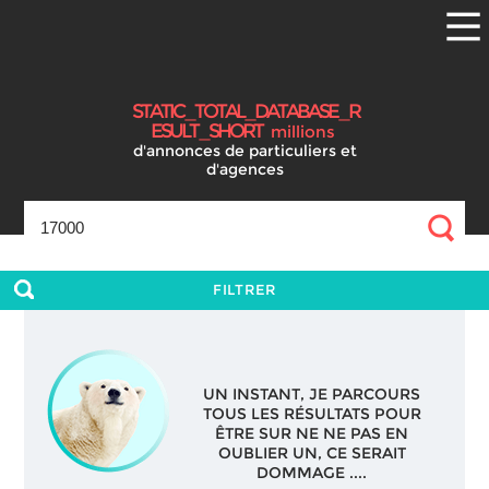
S
T
A
T
I
C
_
T
O
T
A
L
_
D
A
T
A
B
A
S
E
_
R
E
S
U
L
T
_
S
H
O
R
T
millions
d'annonces
de particuliers et
d'agences
FILTRER
UN INSTANT, JE PARCOURS
TOUS LES RÉSULTATS POUR
ÊTRE SUR NE NE PAS EN
OUBLIER UN, CE SERAIT
DOMMAGE ....