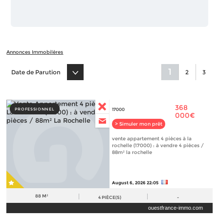
Annonces Immobilères
1
Date de Parution
2
3
368
PROFESSIONNEL
17000
000€
> Simuler mon prêt
vente appartement 4 pièces à la
rochelle (17000) : à vendre 4 pièces /
88m² la rochelle
August 6, 2026 22:05
88 M²
4
PIÈCE(S)
-
ouestfrance-immo.com