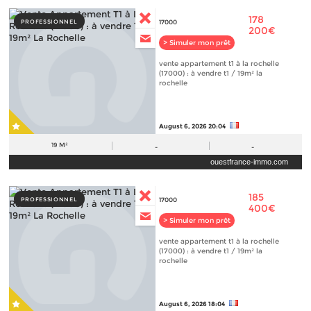
178
PROFESSIONNEL
17000
200€
> Simuler mon prêt
vente appartement t1 à la rochelle
(17000) : à vendre t1 / 19m² la
rochelle
August 6, 2026 20:04
19 M²
-
-
ouestfrance-immo.com
185
PROFESSIONNEL
17000
400€
> Simuler mon prêt
vente appartement t1 à la rochelle
(17000) : à vendre t1 / 19m² la
rochelle
August 6, 2026 18:04