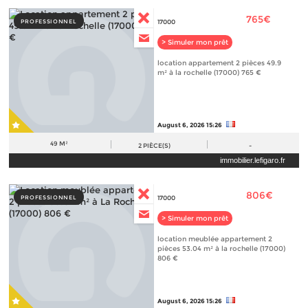
765€
PROFESSIONNEL
17000
> Simuler mon prêt
location appartement 2 pièces 49.9
m² à la rochelle (17000) 765 €
August 6, 2026 15:26
49 M²
2
PIÈCE(S)
-
immobilier.lefigaro.fr
806€
PROFESSIONNEL
17000
> Simuler mon prêt
location meublée appartement 2
pièces 53.04 m² à la rochelle (17000)
806 €
August 6, 2026 15:26