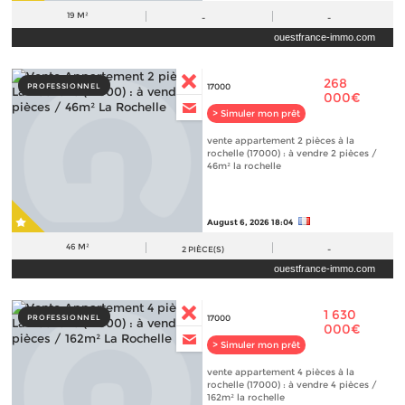
19 M²
-
-
ouestfrance-immo.com
268
PROFESSIONNEL
17000
000€
> Simuler mon prêt
vente appartement 2 pièces à la
rochelle (17000) : à vendre 2 pièces /
46m² la rochelle
August 6, 2026 18:04
46 M²
2
PIÈCE(S)
-
ouestfrance-immo.com
1 630
PROFESSIONNEL
17000
000€
> Simuler mon prêt
vente appartement 4 pièces à la
rochelle (17000) : à vendre 4 pièces /
162m² la rochelle