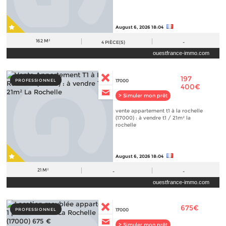
August 6, 2026 18:04
162 M²
4
PIÈCE(S)
-
ouestfrance-immo.com
197
PROFESSIONNEL
17000
400€
> Simuler mon prêt
vente appartement t1 à la rochelle
(17000) : à vendre t1 / 21m² la
rochelle
August 6, 2026 18:04
21 M²
-
-
ouestfrance-immo.com
675€
PROFESSIONNEL
17000
> Simuler mon prêt