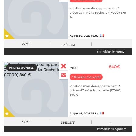
location meublée appartement 1
pièce 27 m² à la rochelle (17000) 675
€
August 6, 2026 18:02
27 M²
1
PIÈCE(S)
-
immobilier.lefigaro.fr
840€
PROFESSIONNEL
17000
> Simuler mon prêt
location meublée appartement 3
pièces 47 m² à la rochelle (17000)
840 €
August 6, 2026 15:32
47 M²
3
PIÈCE(S)
-
immobilier.lefigaro.fr