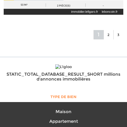
53 M²
2
PIÈCE(S)
-
immobilier.lefigaro.fr
leboncoin.fr
1
2
3
STATIC_TOTAL_DATABASE_RESULT_SHORT millions
d'annonces immobilières
TYPE DE BIEN
Maison
Appartement