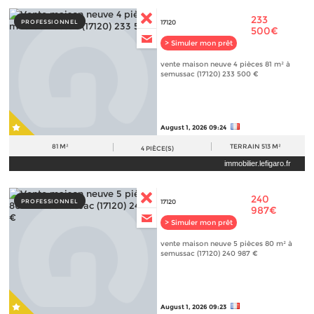
233
PROFESSIONNEL
17120
500€
> Simuler mon prêt
vente maison neuve 4 pièces 81 m² à
semussac (17120) 233 500 €
August 1, 2026 09:24
81 M²
TERRAIN
513 M²
4
PIÈCE(S)
immobilier.lefigaro.fr
240
PROFESSIONNEL
17120
987€
> Simuler mon prêt
vente maison neuve 5 pièces 80 m² à
semussac (17120) 240 987 €
August 1, 2026 09:23