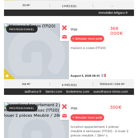
50 M²
2
PIÈCE(S)
-
immobilier.lefigaro.fr
368
PROFESSIONNEL
17120
000€
> Simuler mon prêt
maison à cozes (17120)
August 5, 2026 06:01
148 M²
TERRAIN
1 098 M²
6
PIÈCE(S)
iadfrance.fr
bienici.com
lesiteimmo.com
ouestfrance-immo.com
leboncoin.fr
paruvendu.fr
immobilier.lefigaro.fr
550€
PROFESSIONNEL
17120
> Simuler mon prêt
location appartement 2 pièces
meublé à semussac (17120) : à louer 2
pièces meublé / 28m² s