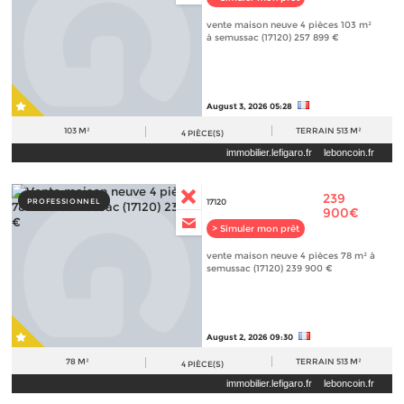
vente maison neuve 4 pièces 103 m²
à semussac (17120) 257 899 €
August 3, 2026 05:28
103 M²
TERRAIN
513 M²
4
PIÈCE(S)
immobilier.lefigaro.fr
leboncoin.fr
239
PROFESSIONNEL
17120
900€
> Simuler mon prêt
vente maison neuve 4 pièces 78 m² à
semussac (17120) 239 900 €
August 2, 2026 09:30
78 M²
TERRAIN
513 M²
4
PIÈCE(S)
immobilier.lefigaro.fr
leboncoin.fr