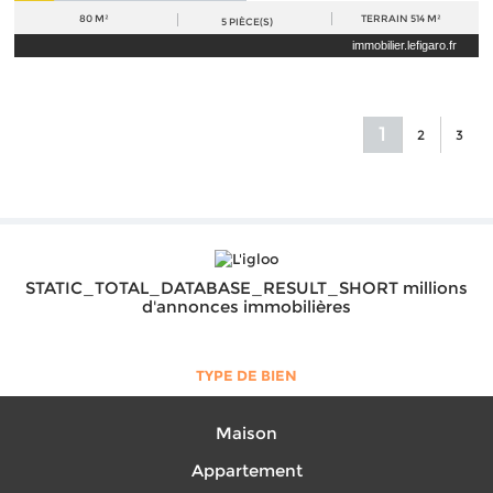
80 M²
TERRAIN
514 M²
5
PIÈCE(S)
immobilier.lefigaro.fr
1
2
3
STATIC_TOTAL_DATABASE_RESULT_SHORT millions
d'annonces immobilières
TYPE DE BIEN
Maison
Appartement