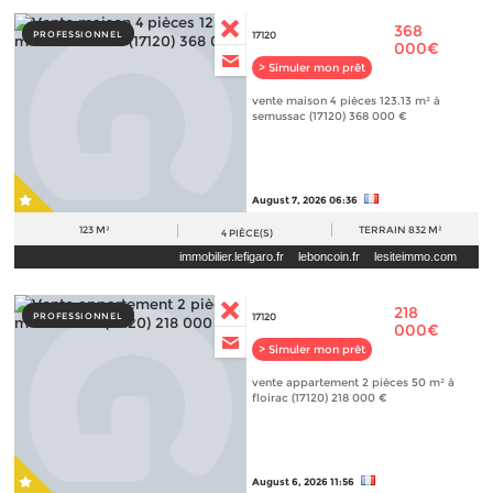
368
PROFESSIONNEL
17120
000€
> Simuler mon prêt
vente maison 4 pièces 123.13 m² à
semussac (17120) 368 000 €
August 7, 2026 06:36
123 M²
TERRAIN
832 M²
4
PIÈCE(S)
immobilier.lefigaro.fr
leboncoin.fr
lesiteimmo.com
218
PROFESSIONNEL
17120
000€
> Simuler mon prêt
vente appartement 2 pièces 50 m² à
floirac (17120) 218 000 €
August 6, 2026 11:56