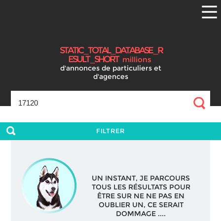
S
T
A
T
I
C
_
T
O
T
A
L
_
D
A
T
A
B
A
S
E
_
R
E
S
U
L
T
_
S
H
O
R
T
millions
d'annonces
de particuliers et
d'agences
FILTRER
UN INSTANT, JE PARCOURS
TOUS LES RÉSULTATS POUR
ÊTRE SUR NE NE PAS EN
OUBLIER UN, CE SERAIT
DOMMAGE ....