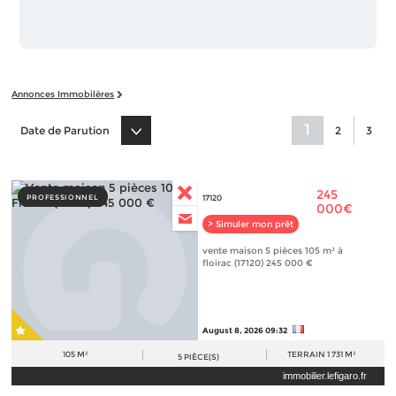
Annonces Immobilères
1
Date de Parution
2
3
245
PROFESSIONNEL
17120
000€
> Simuler mon prêt
vente maison 5 pièces 105 m² à
floirac (17120) 245 000 €
August 8, 2026 09:32
105 M²
TERRAIN
1 731 M²
5
PIÈCE(S)
immobilier.lefigaro.fr