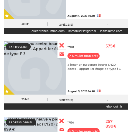
August 4, 2026 10:10
28 M²
2
PIÈCE(S)
-
ouestfrance-immo.com
immobilier.lefigaro.fr
lesiteimmo.com
paruvendu.fr
575€
PARTICULIER
17120
> Simuler mon prêt
a louer en nu centre bourg 17120
cozes-. appart 1er étage de type f 3
August 3, 2026 14:40
75 M²
3
PIÈCE(S)
-
leboncoin.fr
257
PROFESSIONNEL
17120
899€
> Simuler mon prêt