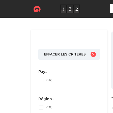
EFFACER LES CRITERES
Pays :
(132)
A
Région :
(132)
T