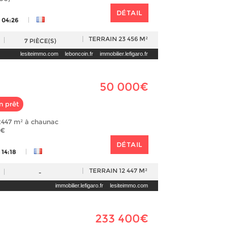
DÉTAIL
|
 04:26
TERRAIN
23 456 M²
7
PIÈCE(S)
lesiteimmo.com
leboncoin.fr
immobilier.lefigaro.fr
50 000€
n prêt
12447 m² à chaunac
 €
DÉTAIL
|
 14:18
TERRAIN
12 447 M²
-
immobilier.lefigaro.fr
lesiteimmo.com
233 400€