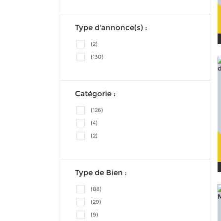
Type d'annonce(s) :
(2)
(130)
Catégorie :
(126)
(4)
(2)
Type de Bien :
(88)
(29)
(9)