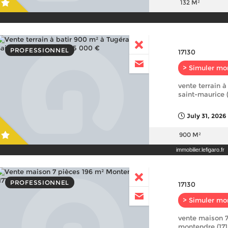
132 M²
PROFESSIONNEL
17130
> Simuler mo
vente terrain à
saint-maurice 
July 31, 2026
900 M²
immobilier.lefigaro.fr
PROFESSIONNEL
17130
> Simuler mo
vente maison 7
montendre (171