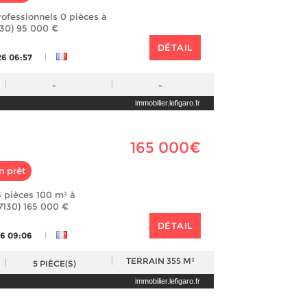
rofessionnels 0 pièces à
130) 95 000 €
DÉTAIL
|
26 06:57
-
-
immobilier.lefigaro.fr
165 000€
n prêt
 pièces 100 m² à
7130) 165 000 €
DÉTAIL
|
26 09:06
TERRAIN
355 M²
5
PIÈCE(S)
immobilier.lefigaro.fr