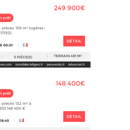
249 900€
n prêt
 pièces 159 m² tugéras-
17130)
DÉTAIL
|
26 00:01
TERRAIN
491 M²
5
PIÈCE(S)
ivee.com
immobilier.lefigaro.fr
paruvendu.fr
leboncoin.fr
148 400€
n prêt
 pièces 132 m² à
30) 148 400 €
DÉTAIL
|
 18:45