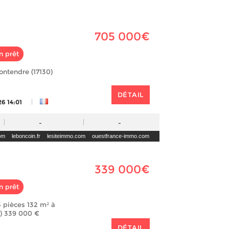
705 000€
n prêt
ntendre (17130)
DÉTAIL
|
6 14:01
-
-
com
leboncoin.fr
lesiteimmo.com
ouestfrance-immo.com
339 000€
n prêt
 pièces 132 m² à
0) 339 000 €
DÉTAIL