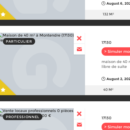
August 6, 20
132 M²
PARTICULIER
17130
> Simuler mo
maison de 40 m
libre de suite
August 2, 20
40 M²
PROFESSIONNEL
17130
> Simuler mo