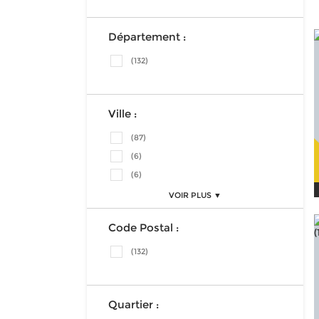
Département :
(132)
Ville :
(87)
(6)
(6)
VOIR PLUS ▼
Code Postal :
(132)
Quartier :