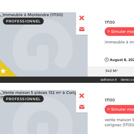
PROFESSIONNEL
17130
> Simuler mo
immeuble à mo
August 8, 202
340 M²
iadfrance.fr
bienici.
PROFESSIONNEL
17130
> Simuler mo
vente maison 5
corignac (1713