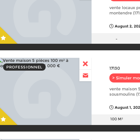
vente locaux p
montendre (17
August 2, 20
-
PROFESSIONNEL
17130
> Simuler mo
vente maison 5
sousmoulins (1
August 1, 20
100 M²