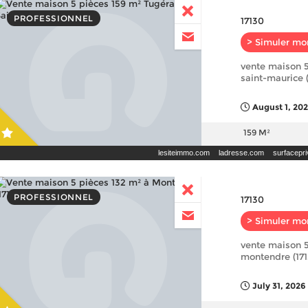
PROFESSIONNEL
17130
> Simuler mo
vente maison 5
saint-maurice (
August 1, 20
159 M²
lesiteimmo.com
ladresse.com
surfacepr
PROFESSIONNEL
17130
> Simuler mo
vente maison 5
montendre (171
July 31, 2026