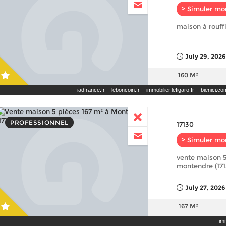
> Simuler mo
maison à rouff
July 29, 2026
160 M²
iadfrance.fr
leboncoin.fr
immobilier.lefigaro.fr
bienici.co
PROFESSIONNEL
17130
> Simuler mo
vente maison 5
montendre (17
July 27, 2026
167 M²
imm