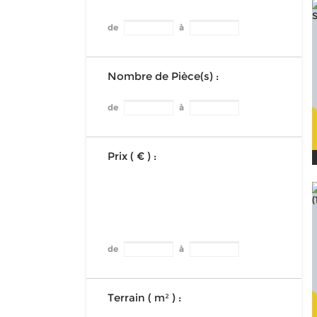
de
à
Nombre de Pièce(s) :
de
à
Prix ( € ) :
de
à
Terrain ( m² ) :