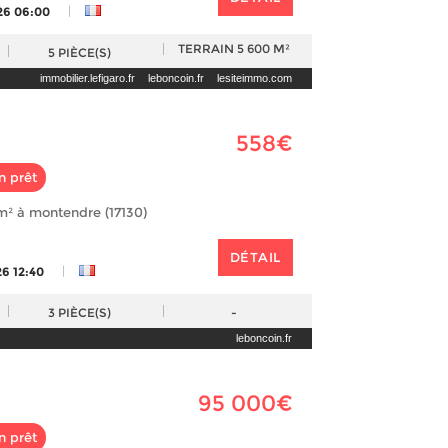
|
26 06:00
TERRAIN
5 600 M²
5
PIÈCE(S)
immobilier.lefigaro.fr
leboncoin.fr
lesiteimmo.com
558€
n prêt
² à montendre (17130)
DÉTAIL
|
26 12:40
3
PIÈCE(S)
-
leboncoin.fr
95 000€
n prêt