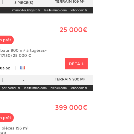
TERRAIN
109 M²
5
PIÈCE(S)
immobilier.lefigaro.fr
lesiteimmo.com
leboncoin.fr
25 000€
n prêt
 batir 900 m² à tugéras-
(17130) 25 000 €
DÉTAIL
|
 03:52
TERRAIN
900 M²
-
paruvendu.fr
lesiteimmo.com
bienici.com
leboncoin.fr
399 000€
n prêt
 pièces 196 m²
30)