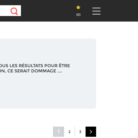
(
0
)
OUS LES RÉSULTATS POUR ÊTRE
N, CE SERAIT DOMMAGE ....
1
2
3