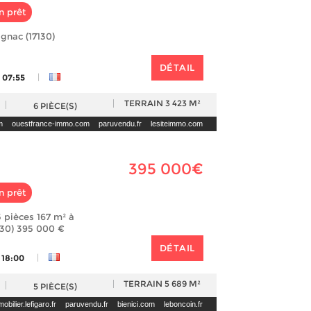
n prêt
ignac (17130)
DÉTAIL
|
 07:55
TERRAIN
3 423 M²
6
PIÈCE(S)
m
ouestfrance-immo.com
paruvendu.fr
lesiteimmo.com
395 000€
n prêt
 pièces 167 m² à
130) 395 000 €
DÉTAIL
|
 18:00
TERRAIN
5 689 M²
5
PIÈCE(S)
obilier.lefigaro.fr
paruvendu.fr
bienici.com
leboncoin.fr