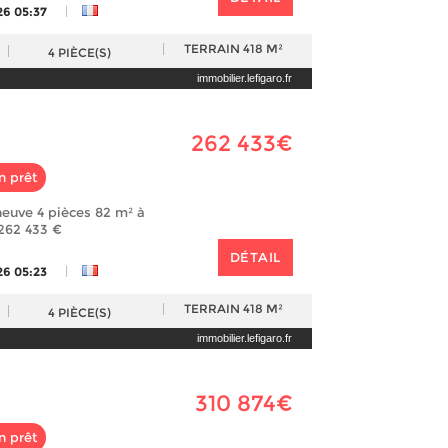
|
26 05:37
TERRAIN
418 M²
4
PIÈCE(S)
immobilier.lefigaro.fr
262 433€
n prêt
euve 4 pièces 82 m² à
 262 433 €
DÉTAIL
|
26 05:23
TERRAIN
418 M²
4
PIÈCE(S)
immobilier.lefigaro.fr
310 874€
n prêt