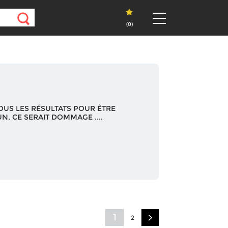
(
0
)
OUS LES RÉSULTATS POUR ÊTRE
N, CE SERAIT DOMMAGE ....
1
2