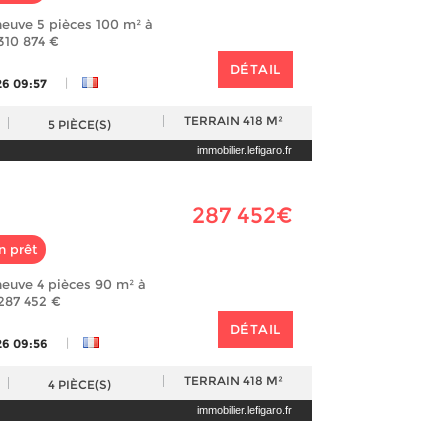
euve 5 pièces 100 m² à
 310 874 €
DÉTAIL
|
26 09:57
TERRAIN
418 M²
5
PIÈCE(S)
immobilier.lefigaro.fr
287 452€
n prêt
euve 4 pièces 90 m² à
 287 452 €
DÉTAIL
|
26 09:56
TERRAIN
418 M²
4
PIÈCE(S)
immobilier.lefigaro.fr