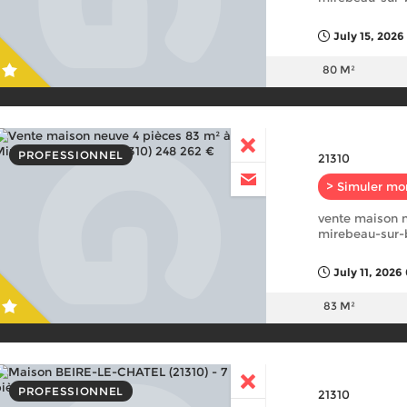
July 15, 2026
80 M²
PROFESSIONNEL
21310
> Simuler mo
vente maison n
mirebeau-sur-b
July 11, 2026
83 M²
PROFESSIONNEL
21310