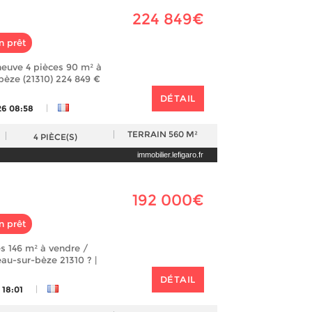
224 849€
n prêt
euve 4 pièces 90 m² à
èze (21310) 224 849 €
DÉTAIL
|
26 08:58
TERRAIN
560 M²
4
PIÈCE(S)
immobilier.lefigaro.fr
192 000€
n prêt
s 146 m² à vendre /
au-sur-bèze 21310 ? |
DÉTAIL
|
 18:01