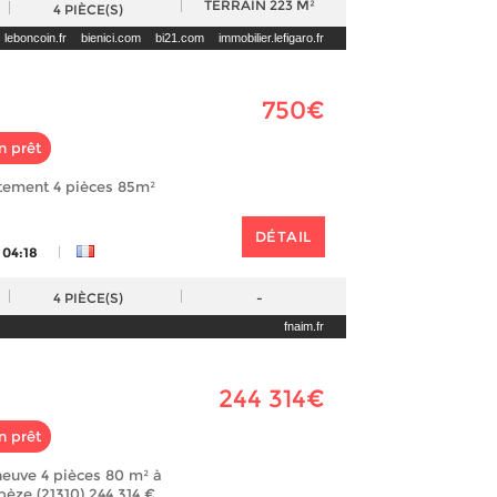
TERRAIN
223 M²
4
PIÈCE(S)
leboncoin.fr
bienici.com
bi21.com
immobilier.lefigaro.fr
750€
n prêt
tement 4 pièces 85m²
DÉTAIL
|
 04:18
4
PIÈCE(S)
-
fnaim.fr
244 314€
n prêt
euve 4 pièces 80 m² à
èze (21310) 244 314 €