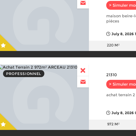
> Simuler mo
maison beire-le
pièces
July 8, 2026 
220 M²
PROFESSIONNEL
21310
> Simuler mo
achat terrain 
July 8, 2026 
972 M²