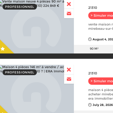
PROFESSIONNEL
21310
> Simuler mo
vente maison n
mirebeau-sur-b
August 4, 20
90 M²
PROFESSIONNEL
21310
> Simuler mo
maison 4 pièce
acheter mirebe
era immobilier
July 28, 2026