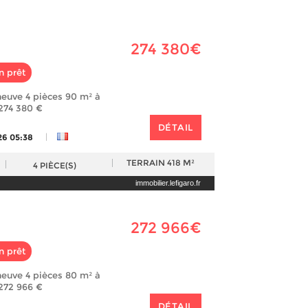
274 380€
n prêt
euve 4 pièces 90 m² à
 274 380 €
DÉTAIL
|
26 05:38
TERRAIN
418 M²
4
PIÈCE(S)
immobilier.lefigaro.fr
272 966€
n prêt
euve 4 pièces 80 m² à
 272 966 €
DÉTAIL