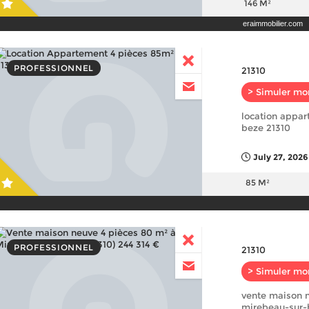
146 M²
eraimmobilier.com
PROFESSIONNEL
21310
> Simuler mo
location appar
beze 21310
July 27, 2026
85 M²
PROFESSIONNEL
21310
> Simuler mo
vente maison n
mirebeau-sur-b