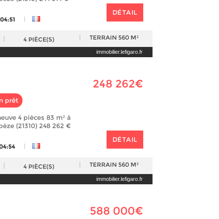
DÉTAIL
|
 04:51
TERRAIN
560 M²
4
PIÈCE(S)
immobilier.lefigaro.fr
248 262€
n prêt
euve 4 pièces 83 m² à
èze (21310) 248 262 €
DÉTAIL
|
 04:54
TERRAIN
560 M²
4
PIÈCE(S)
immobilier.lefigaro.fr
588 000€