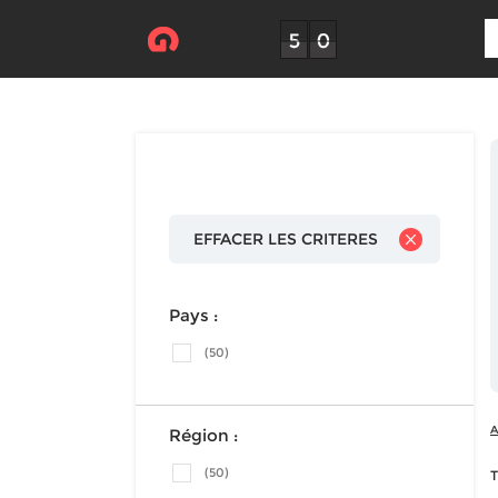
EFFACER LES CRITERES
Pays :
(50)
A
Région :
(50)
T