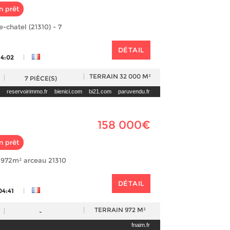
n prêt
-chatel (21310) - 7
DÉTAIL
|
14:02
TERRAIN
32 000 M²
7
PIÈCE(S)
reservoirimmo.fr
bienici.com
bi21.com
paruvendu.fr
158 000€
n prêt
2 972m² arceau 21310
DÉTAIL
|
04:41
TERRAIN
972 M²
-
fnaim.fr