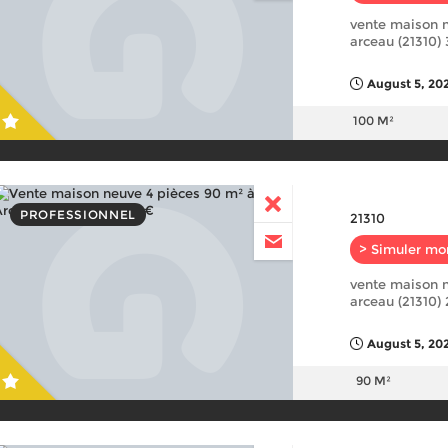
vente maison n
arceau (21310)
August 5, 20
100 M²
PROFESSIONNEL
21310
> Simuler mo
vente maison n
arceau (21310)
August 5, 20
90 M²