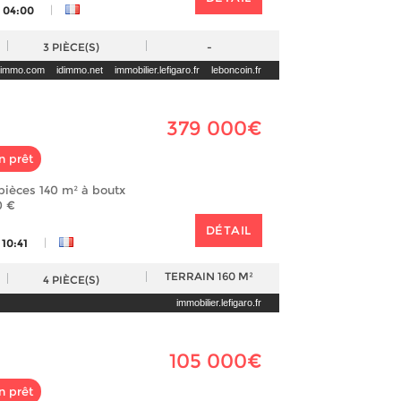
|
6 04:00
3
PIÈCE(S)
-
teimmo.com
idimmo.net
immobilier.lefigaro.fr
leboncoin.fr
379 000€
n prêt
 pièces 140 m² à boutx
0 €
DÉTAIL
|
 10:41
TERRAIN
160 M²
4
PIÈCE(S)
immobilier.lefigaro.fr
105 000€
n prêt