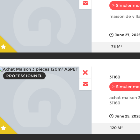
> Simuler mo
maison de vill
June 27, 202
78 M²
PROFESSIONNEL
31160
> Simuler mo
achat maison 
31160
June 25, 202
120 M²