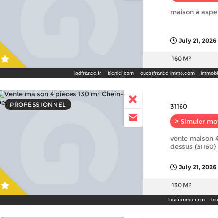
maison à aspet
July 21, 2026
160 M²
iadfrance.fr
bienici.com
ouestfrance-immo.com
immobili
PROFESSIONNEL
31160
> Simuler mo
vente maison 4
dessus (31160)
July 21, 2026
130 M²
lesiteimmo.com
bi