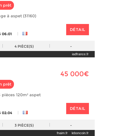
n prêt
age à aspet (31160)
DÉTAIL
|
6 06:01
4
PIÈCE(S)
-
iadfrance.fr
45 000€
n prêt
3 pièces 120m² aspet
DÉTAIL
|
6 02:04
3
PIÈCE(S)
-
fnaim.fr
leboncoin.fr