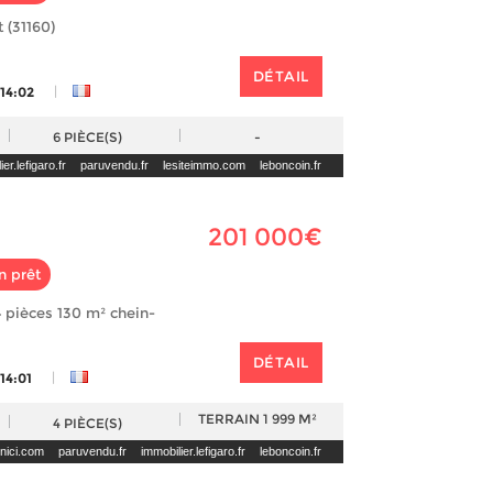
 (31160)
DÉTAIL
|
 14:02
6
PIÈCE(S)
-
er.lefigaro.fr
paruvendu.fr
lesiteimmo.com
leboncoin.fr
201 000€
n prêt
 pièces 130 m² chein-
DÉTAIL
|
 14:01
TERRAIN
1 999 M²
4
PIÈCE(S)
enici.com
paruvendu.fr
immobilier.lefigaro.fr
leboncoin.fr