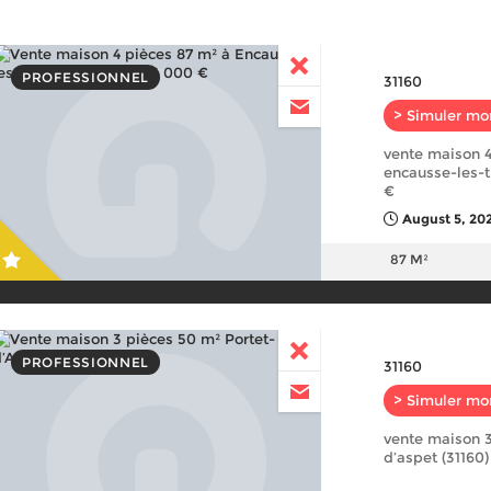
PROFESSIONNEL
31160
> Simuler mo
vente maison 4
encausse-les-t
€
August 5, 20
87 M²
PROFESSIONNEL
31160
> Simuler mo
vente maison 3
d’aspet (31160)