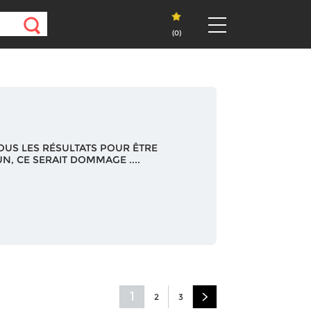
(
0
)
OUS LES RÉSULTATS POUR ÊTRE
N, CE SERAIT DOMMAGE ....
1
2
3