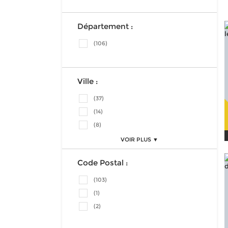
Département :
(106)
Ville :
(37)
(14)
(8)
VOIR PLUS ▼
Code Postal :
(103)
(1)
(2)