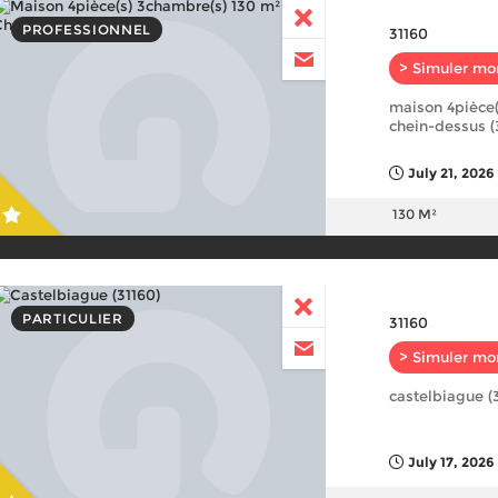
PROFESSIONNEL
31160
> Simuler mo
maison 4pièce(
chein-dessus (
July 21, 2026
130 M²
PARTICULIER
31160
> Simuler mo
castelbiague (
July 17, 2026