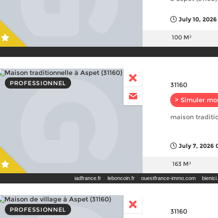
July 10, 2026
100 M²
PROFESSIONNEL
31160
> Simuler mo
maison traditio
July 7, 2026 
163 M²
iadfrance.fr
leboncoin.fr
ouestfrance-immo.com
bienic
PROFESSIONNEL
31160