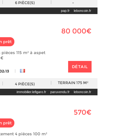
6
PIÈCE(S)
-
pap.fr
leboncoin.fr
80 000€
n prêt
 pièces 115 m² à aspet
 €
DÉTAIL
|
 02:13
TERRAIN
175 M²
4
PIÈCE(S)
immobilier.lefigaro.fr
paruvendu.fr
leboncoin.fr
570€
n prêt
tement 4 pièces 100 m²