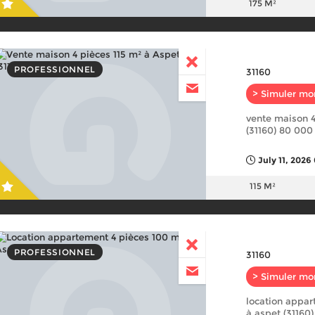
175 M²
PROFESSIONNEL
31160
> Simuler mo
vente maison 4
(31160) 80 000
July 11, 2026
115 M²
PROFESSIONNEL
31160
> Simuler mo
location appar
à aspet (31160)