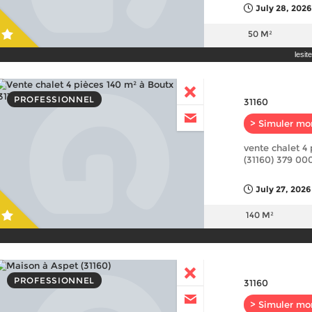
July 28, 202
50 M²
lesi
PROFESSIONNEL
31160
> Simuler mo
vente chalet 4
(31160) 379 00
July 27, 2026
140 M²
PROFESSIONNEL
31160
> Simuler mo