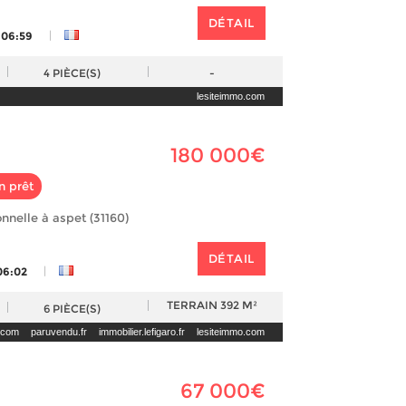
DÉTAIL
|
 06:59
4
PIÈCE(S)
-
lesiteimmo.com
180 000€
n prêt
nnelle à aspet (31160)
DÉTAIL
|
06:02
TERRAIN
392 M²
6
PIÈCE(S)
i.com
paruvendu.fr
immobilier.lefigaro.fr
lesiteimmo.com
67 000€