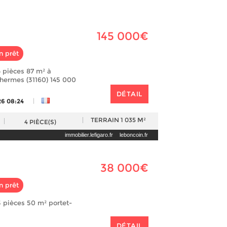
145 000€
n prêt
 pièces 87 m² à
hermes (31160) 145 000
DÉTAIL
|
26 08:24
TERRAIN
1 035 M²
4
PIÈCE(S)
immobilier.lefigaro.fr
leboncoin.fr
38 000€
n prêt
 pièces 50 m² portet-
DÉTAIL