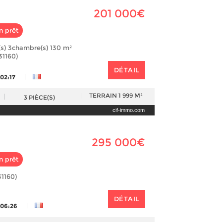
201 000€
n prêt
s) 3chambre(s) 130 m²
31160)
DÉTAIL
|
 02:17
TERRAIN
1 999 M²
3
PIÈCE(S)
cif-immo.com
295 000€
n prêt
31160)
DÉTAIL
|
 06:26