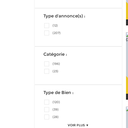
Type d'annonce(s) :
(12)
(207)
Catégorie :
(196)
(23)
Type de Bien :
(120)
(39)
(28)
VOIR PLUS ▼