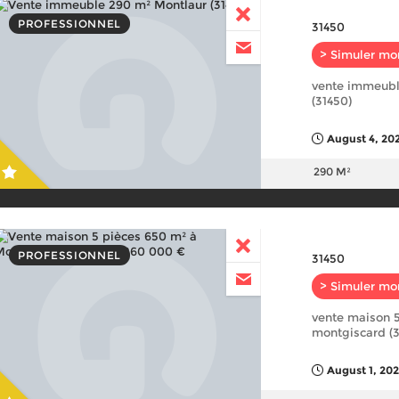
PROFESSIONNEL
31450
> Simuler mo
vente immeubl
(31450)
August 4, 202
290 M²
PROFESSIONNEL
31450
> Simuler mo
vente maison 5
montgiscard (3
August 1, 202