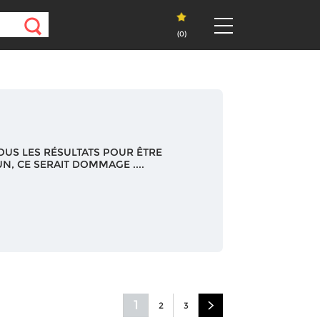
(
0
)
OUS LES RÉSULTATS POUR ÊTRE
N, CE SERAIT DOMMAGE ....
1
2
3