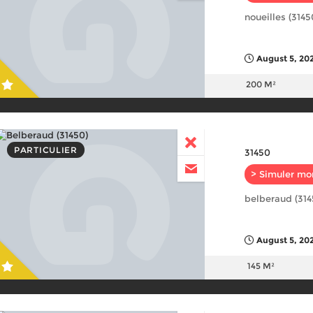
noueilles (3145
August 5, 20
200 M²
PARTICULIER
31450
> Simuler mo
belberaud (314
August 5, 20
145 M²