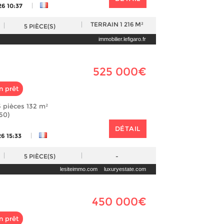
|
26 10:37
TERRAIN
1 216 M²
5
PIÈCE(S)
immobilier.lefigaro.fr
525 000€
n prêt
 pièces 132 m²
50)
DÉTAIL
|
6 15:33
5
PIÈCE(S)
-
lesiteimmo.com
luxuryestate.com
450 000€
n prêt