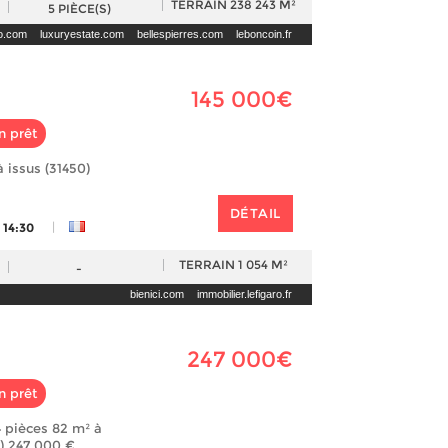
TERRAIN
238 243 M²
5
PIÈCE(S)
mo.com
luxuryestate.com
bellespierres.com
leboncoin.fr
145 000€
n prêt
à issus (31450)
DÉTAIL
|
 14:30
TERRAIN
1 054 M²
-
bienici.com
immobilier.lefigaro.fr
247 000€
n prêt
 pièces 82 m² à
) 247 000 €