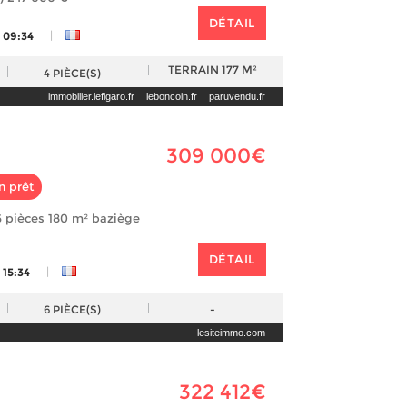
DÉTAIL
|
 09:34
TERRAIN
177 M²
4
PIÈCE(S)
immobilier.lefigaro.fr
leboncoin.fr
paruvendu.fr
309 000€
n prêt
 pièces 180 m² baziège
DÉTAIL
|
 15:34
6
PIÈCE(S)
-
lesiteimmo.com
322 412€