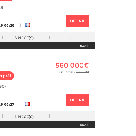
0)
DÉTAIL
|
26 06:28
6
PIÈCE(S)
-
pap.fr
560 000€
prix initial :
570 000
n prêt
50)
DÉTAIL
|
26 06:27
5
PIÈCE(S)
-
pap.fr