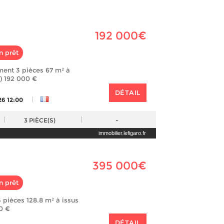
192 000€
n prêt
ent 3 pièces 67 m² à
) 192 000 €
DÉTAIL
|
26 12:00
3
PIÈCE(S)
-
immobilier.lefigaro.fr
395 000€
n prêt
 pièces 128.8 m² à issus
0 €
DÉTAIL