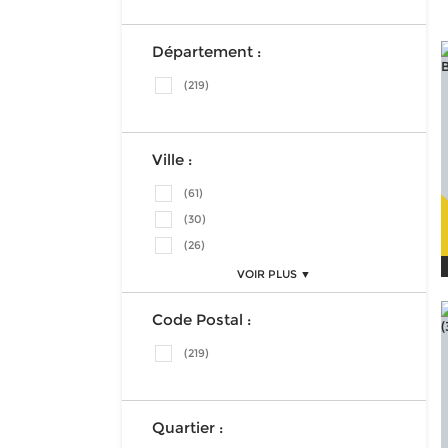
Département :
(219)
Ville :
(61)
(30)
(26)
VOIR PLUS ▼
Code Postal :
(219)
Quartier :