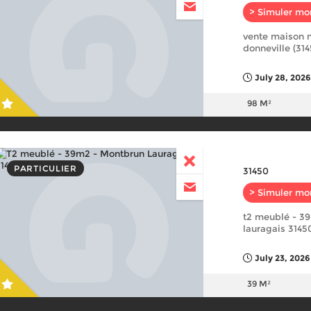
> Simuler mo
vente maison n
donneville (31
July 28, 2026
98 M²
PARTICULIER
31450
> Simuler mo
t2 meublé - 3
lauragais 3145
July 23, 2026
39 M²