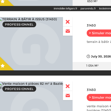
650 M²
immobilier.lefigaro.fr
paruvendu.fr
lesiteim
PROFESSIONNEL
31450
> Simuler mo
terrain à bâtir 
July 30, 2026
1 054 M²
PROFESSIONNEL
31450
> Simuler mo
vente maison 4
baziège (31450