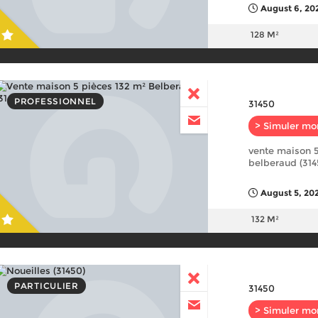
August 6, 20
128 M²
PROFESSIONNEL
31450
> Simuler mo
vente maison 5
belberaud (314
August 5, 202
132 M²
PARTICULIER
31450
> Simuler mo