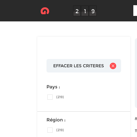
EFFACER LES CRITERES
Pays :
(219)
A
Région :
(219)
T