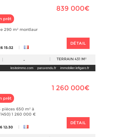
839 000€
n prêt
e 290 m² montlaur
DÉTAIL
|
6 15:32
TERRAIN
431 M²
-
lesiteimmo.com
paruvendu.fr
immobilier.lefigaro.fr
1 260 000€
n prêt
 pièces 650 m² à
1450) 1 260 000 €
DÉTAIL
|
6 12:30