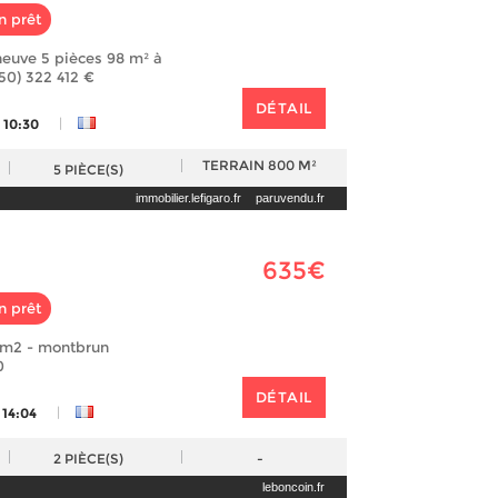
n prêt
euve 5 pièces 98 m² à
450) 322 412 €
DÉTAIL
|
 10:30
TERRAIN
800 M²
5
PIÈCE(S)
immobilier.lefigaro.fr
paruvendu.fr
635€
n prêt
9m2 - montbrun
0
DÉTAIL
|
 14:04
2
PIÈCE(S)
-
leboncoin.fr