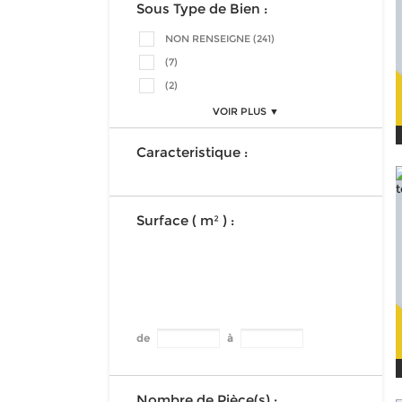
Sous Type de Bien :
NON RENSEIGNE (241)
(7)
(2)
VOIR PLUS ▼
Caracteristique :
Surface ( m² ) :
de
à
Nombre de Pièce(s) :