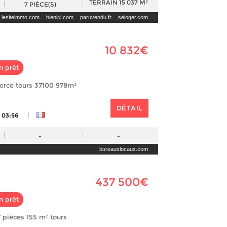
TERRAIN
15 037 M²
7
PIÈCE(S)
lesiteimmo.com
bienici.com
paruvendu.fr
seloger.com
10 832€
n prêt
erce tours 37100 978m²
DÉTAIL
|
 03:56
-
-
bureauxlocaux.com
437 500€
n prêt
 pièces 155 m² tours