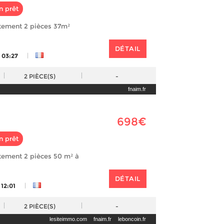
n prêt
tement 2 pièces 37m²
DÉTAIL
|
 03:27
2
PIÈCE(S)
-
fnaim.fr
698€
n prêt
tement 2 pièces 50 m² à
DÉTAIL
|
 12:01
2
PIÈCE(S)
-
lesiteimmo.com
fnaim.fr
leboncoin.fr