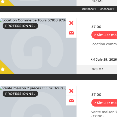
145 M²
iadfrance.fr
leboncoin.fr
PROFESSIONNEL
37100
> Simuler mo
location comm
July 29, 2026
978 M²
PROFESSIONNEL
37100
> Simuler mo
vente maison 7
(37100)