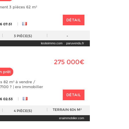
ment 3 pièces 62 m²
DÉTAIL
|
6 07:51
3
PIÈCE(S)
-
lesiteimmo.com
paruvendu.fr
275 000€
n prêt
s 82 m² à vendre /
7100 ? | era immobilier
DÉTAIL
|
26 02:53
TERRAIN
604 M²
4
PIÈCE(S)
eraimmobilier.com