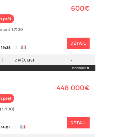
600€
n prêt
ement 37100
DÉTAIL
|
 19:28
2
PIÈCE(S)
-
leboncoin.fr
448 000€
n prêt
 (37100)
DÉTAIL
|
 14:01