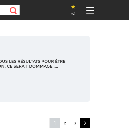
(
0
)
OUS LES RÉSULTATS POUR ÊTRE
N, CE SERAIT DOMMAGE ....
1
2
3