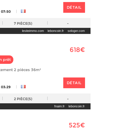
DÉTAIL
|
 07:50
7
PIÈCE(S)
-
lesiteimmo.com
leboncoin.fr
seloger.com
618€
n prêt
rtement 2 pièces 36m²
DÉTAIL
|
 03:29
2
PIÈCE(S)
-
fnaim.fr
leboncoin.fr
525€