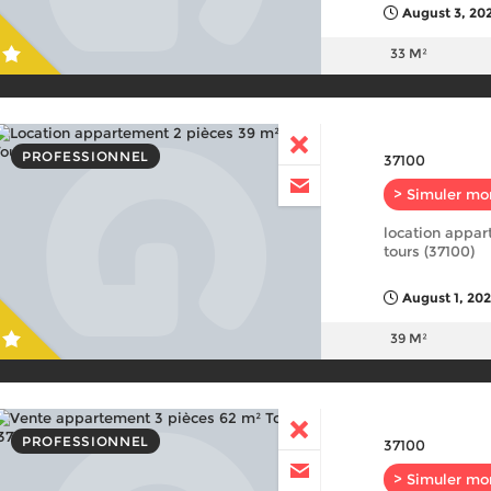
August 3, 20
33 M²
PROFESSIONNEL
37100
> Simuler mo
location appar
tours (37100)
August 1, 20
39 M²
PROFESSIONNEL
37100
> Simuler mo