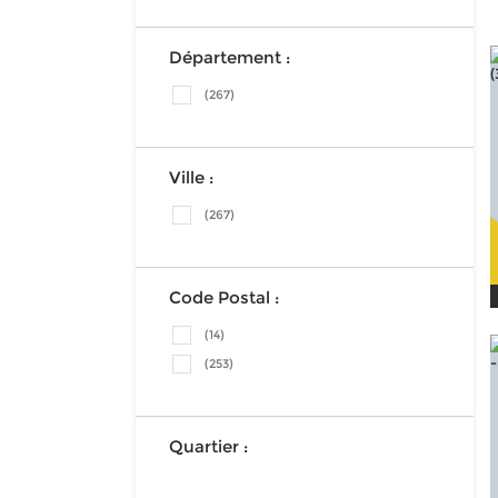
Département :
(267)
Ville :
(267)
Code Postal :
(14)
(253)
Quartier :