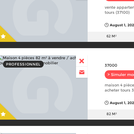
vente apparte
tours (37100)
August 1, 202
62 M²
PROFESSIONNEL
37000
> Simuler mo
maison 4 pièce
acheter tours 3
August 1, 20
82 M²