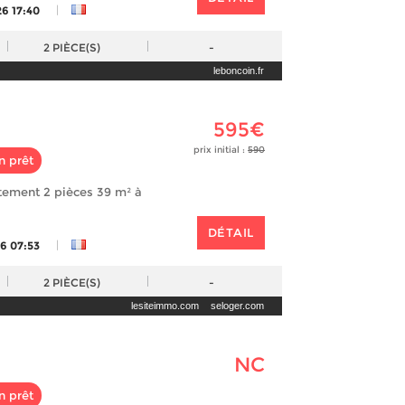
|
26 17:40
2
PIÈCE(S)
-
leboncoin.fr
595€
prix initial :
590
n prêt
tement 2 pièces 39 m² à
DÉTAIL
|
26 07:53
2
PIÈCE(S)
-
lesiteimmo.com
seloger.com
NC
n prêt