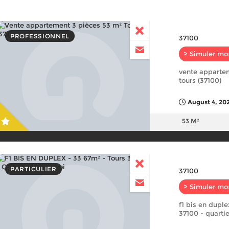
PROFESSIONNEL
37100
> Simuler mo
vente apparte
tours (37100)
August 4, 20
53 M²
PARTICULIER
37100
> Simuler mo
f1 bis en duple
37100 - quartie