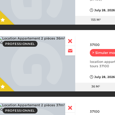
July 28, 2026
155 M²
PROFESSIONNEL
37100
> Simuler mo
location appa
tours 37100
July 28, 2026
36 M²
PROFESSIONNEL
37100