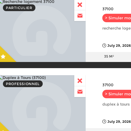
PARTICULIER
37100
> Simuler mo
recherche log
July 29, 2026
35 M²
PROFESSIONNEL
37100
> Simuler mo
duplex à tours
July 29, 2026