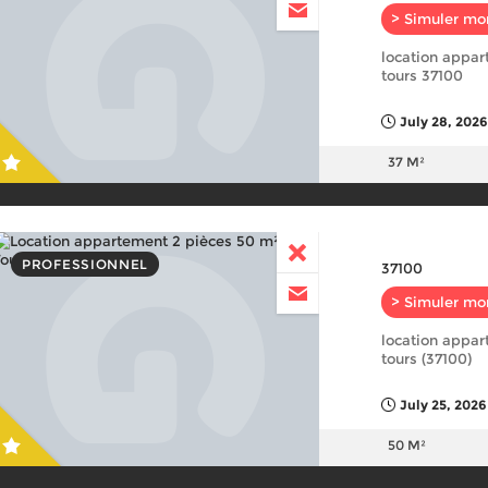
> Simuler mo
location appar
tours 37100
July 28, 2026
37 M²
PROFESSIONNEL
37100
> Simuler mo
location appar
tours (37100)
July 25, 2026
50 M²