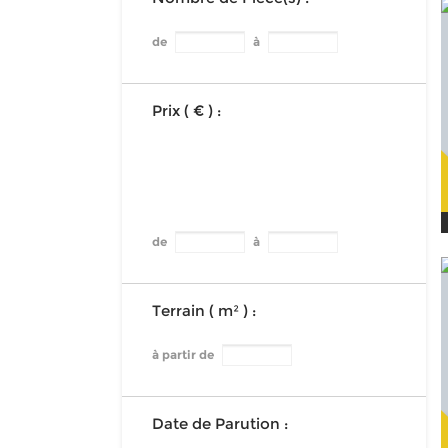
de
à
Prix ( € ) :
de
à
Terrain ( m² ) :
à partir de
Date de Parution :