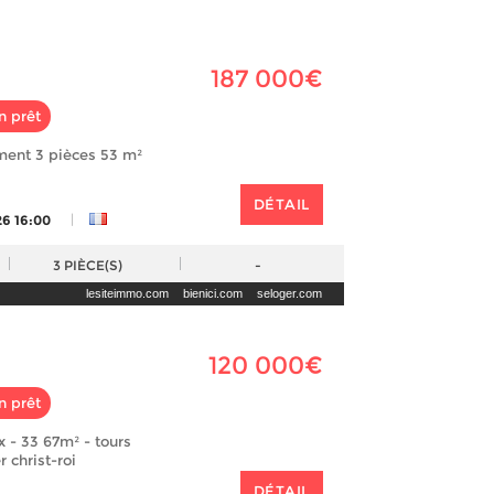
187 000€
n prêt
ment 3 pièces 53 m²
DÉTAIL
|
26 16:00
3
PIÈCE(S)
-
lesiteimmo.com
bienici.com
seloger.com
120 000€
n prêt
x - 33 67m² - tours
r christ-roi
DÉTAIL