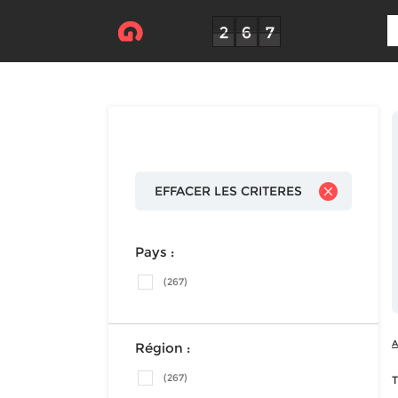
EFFACER LES CRITERES
Pays :
(267)
A
Région :
(267)
T