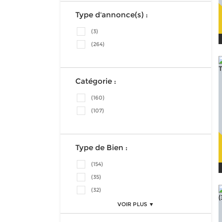
Type d'annonce(s) :
(3)
(264)
Catégorie :
(160)
(107)
Type de Bien :
(154)
(35)
(32)
VOIR PLUS ▼