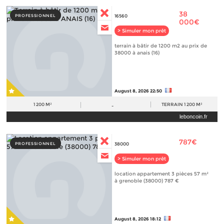
38
PROFESSIONNEL
16560
000€
> Simuler mon prêt
terrain à bâtir de 1200 m2 au prix de
38000 à anais (16)
August 8, 2026 22:50
1 200 M²
TERRAIN
1 200 M²
-
leboncoin.fr
787€
PROFESSIONNEL
38000
> Simuler mon prêt
location appartement 3 pièces 57 m²
à grenoble (38000) 787 €
August 8, 2026 18:12