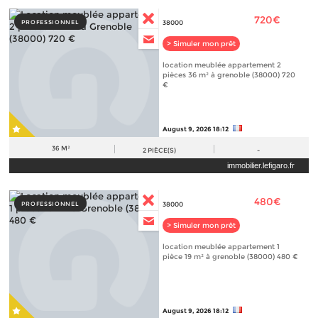
720€
PROFESSIONNEL
38000
> Simuler mon prêt
location meublée appartement 2
pièces 36 m² à grenoble (38000) 720
€
August 9, 2026 18:12
36 M²
2
PIÈCE(S)
-
immobilier.lefigaro.fr
480€
PROFESSIONNEL
38000
> Simuler mon prêt
location meublée appartement 1
pièce 19 m² à grenoble (38000) 480 €
August 9, 2026 18:12