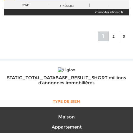
57 M²
3
PIÈCE(S)
-
immobilier.lefigaro.fr
1
2
3
STATIC_TOTAL_DATABASE_RESULT_SHORT millions
d'annonces immobilières
TYPE DE BIEN
Maison
Appartement