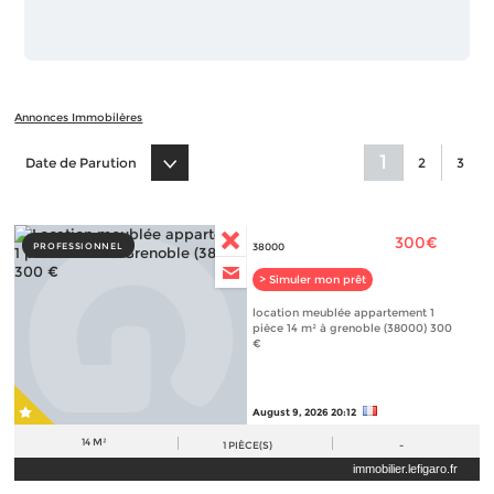
Annonces Immobilères
1
Date de Parution
2
3
300€
PROFESSIONNEL
38000
> Simuler mon prêt
location meublée appartement 1
pièce 14 m² à grenoble (38000) 300
€
August 9, 2026 20:12
14 M²
1
PIÈCE(S)
-
immobilier.lefigaro.fr