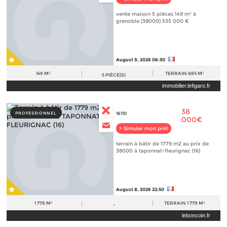
vente maison 5 pièces 149 m² à
grenoble (38000) 535 000 €
August 9, 2026 06:30
149 M²
TERRAIN
885 M²
5
PIÈCE(S)
immobilier.lefigaro.fr
38
PROFESSIONNEL
16110
000€
> Simuler mon prêt
terrain à bâtir de 1779 m2 au prix de
38000 à taponnat-fleurignac (16)
August 8, 2026 22:50
1 779 M²
TERRAIN
1 779 M²
-
leboncoin.fr