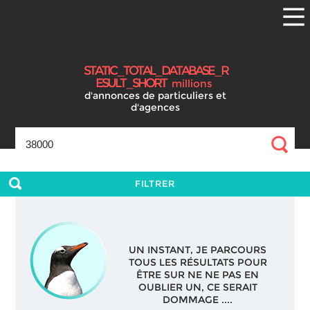
S
T
A
T
I
C
_
T
O
T
A
L
_
D
A
T
A
B
A
S
E
_
R
E
S
U
L
T
_
S
H
O
R
T
millions
d'annonces
de particuliers et
d'agences
FILTRER
UN INSTANT, JE PARCOURS
TOUS LES RÉSULTATS POUR
ÊTRE SUR NE NE PAS EN
OUBLIER UN, CE SERAIT
DOMMAGE ....