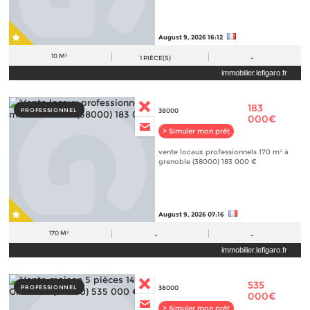
August 9, 2026 16:12
10 M²
1
PIÈCE(S)
-
immobilier.lefigaro.fr
183
PROFESSIONNEL
38000
000€
> Simuler mon prêt
vente locaux professionnels 170 m² à
grenoble (38000) 183 000 €
August 9, 2026 07:16
170 M²
-
-
immobilier.lefigaro.fr
535
PROFESSIONNEL
38000
000€
> Simuler mon prêt