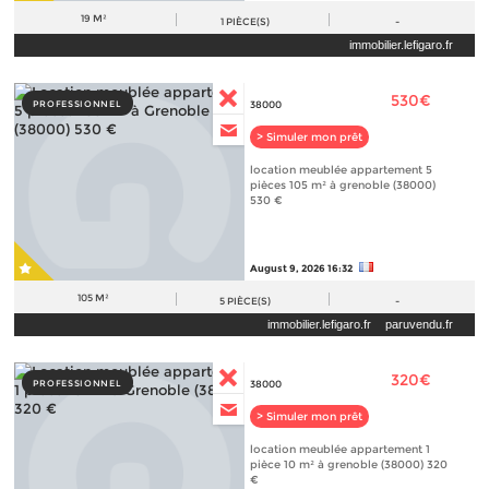
19 M²
1
PIÈCE(S)
-
immobilier.lefigaro.fr
530€
PROFESSIONNEL
38000
> Simuler mon prêt
location meublée appartement 5
pièces 105 m² à grenoble (38000)
530 €
August 9, 2026 16:32
105 M²
5
PIÈCE(S)
-
immobilier.lefigaro.fr
paruvendu.fr
320€
PROFESSIONNEL
38000
> Simuler mon prêt
location meublée appartement 1
pièce 10 m² à grenoble (38000) 320
€