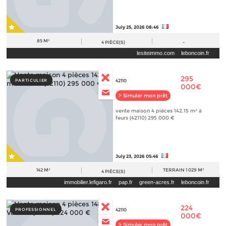
July 25, 2026 08:46
85 M²
4
PIÈCE(S)
-
lesiteimmo.com
leboncoin.fr
295
PARTICULIER
42110
000€
> Simuler mon prêt
vente maison 4 pièces 142.15 m² à
feurs (42110) 295 000 €
July 23, 2026 05:46
142 M²
TERRAIN
1 029 M²
4
PIÈCE(S)
immobilier.lefigaro.fr
pap.fr
green-acres.fr
leboncoin.fr
224
PROFESSIONNEL
42110
000€
> Simuler mon prêt