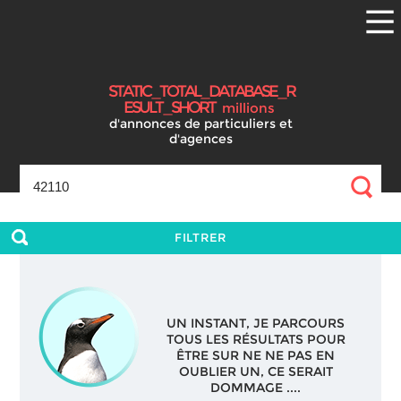
S
T
A
T
I
C
_
T
O
T
A
L
_
D
A
T
A
B
A
S
E
_
R
E
S
U
L
T
_
S
H
O
R
T
millions
d'annonces
de particuliers et
d'agences
FILTRER
UN INSTANT, JE PARCOURS
TOUS LES RÉSULTATS POUR
ÊTRE SUR NE NE PAS EN
OUBLIER UN, CE SERAIT
DOMMAGE ....