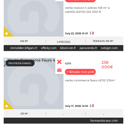
vente maison 4 pièces 148 m² à
valeille (42110) 224 000 €
July 22, 2026 21:01
148 M²
TERRAIN
316 M²
4
PIÈCE(S)
immobilier.lefigaro.fr
efficity.com
leboncoin.fr
paruvendu.fr
seloger.com
238
PROFESSIONNEL
42110
000€
> Simuler mon prêt
vente commerce feurs 42110 215m²
July 17, 2026 12:04
215 M²
-
-
bureauxlocaux.com