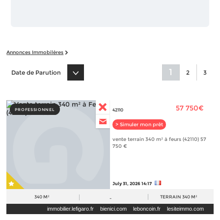
Annonces Immobilères
1
Date de Parution
2
3
57 750€
PROFESSIONNEL
42110
> Simuler mon prêt
vente terrain 340 m² à feurs (42110) 57
750 €
July 31, 2026 14:17
340 M²
TERRAIN
340 M²
-
immobilier.lefigaro.fr
bienici.com
leboncoin.fr
lesiteimmo.com
paruvendu.fr
iadfrance.fr