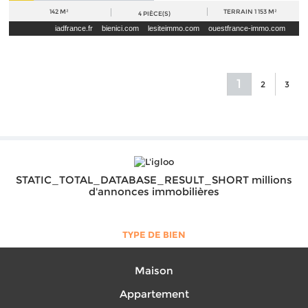
142 M²
TERRAIN
1 153 M²
4
PIÈCE(S)
iadfrance.fr
bienici.com
lesiteimmo.com
ouestfrance-immo.com
paruvendu.fr
immobilier.lefigaro.fr
leboncoin.fr
seloger.com
1
2
3
STATIC_TOTAL_DATABASE_RESULT_SHORT millions
d'annonces immobilières
TYPE DE BIEN
Maison
Appartement