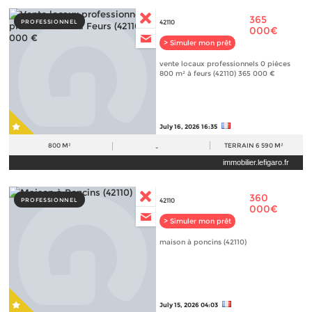
365
PROFESSIONNEL
42110
000€
> Simuler mon prêt
vente locaux professionnels 0 pièces
800 m² à feurs (42110) 365 000 €
July 16, 2026 16:35
800 M²
TERRAIN
6 590 M²
-
immobilier.lefigaro.fr
360
PROFESSIONNEL
42110
000€
> Simuler mon prêt
maison à poncins (42110)
July 15, 2026 04:03