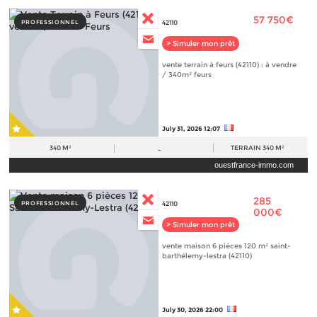
57 750€
PROFESSIONNEL
42110
> Simuler mon prêt
vente terrain à feurs (42110) : à vendre
/ 340m² feurs
July 31, 2026 12:07
340 M²
TERRAIN
340 M²
-
ouestfrance-immo.com
285
PROFESSIONNEL
42110
000€
> Simuler mon prêt
vente maison 6 pièces 120 m² saint-
barthélemy-lestra (42110)
July 30, 2026 22:00