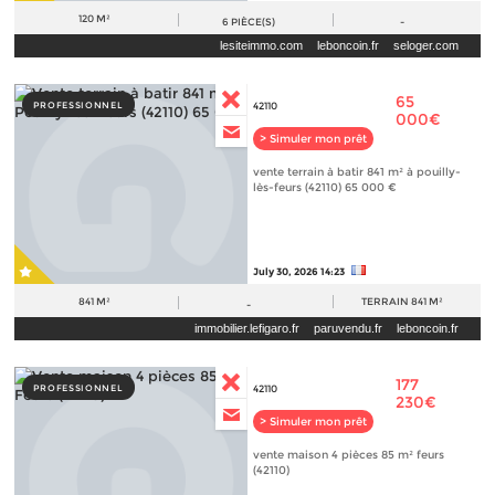
120 M²
6
PIÈCE(S)
-
lesiteimmo.com
leboncoin.fr
seloger.com
65
PROFESSIONNEL
42110
000€
> Simuler mon prêt
vente terrain à batir 841 m² à pouilly-
lès-feurs (42110) 65 000 €
July 30, 2026 14:23
841 M²
TERRAIN
841 M²
-
immobilier.lefigaro.fr
paruvendu.fr
leboncoin.fr
177
PROFESSIONNEL
42110
230€
> Simuler mon prêt
vente maison 4 pièces 85 m² feurs
(42110)