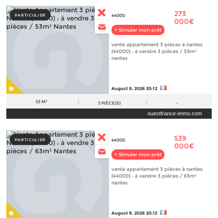
273
PARTICULIER
44000
000€
> Simuler mon prêt
vente appartement 3 pièces à nantes
(44000) : à vendre 3 pièces / 53m²
nantes
August 9, 2026 20:12
53 M²
3
PIÈCE(S)
-
ouestfrance-immo.com
539
PARTICULIER
44000
000€
> Simuler mon prêt
vente appartement 3 pièces à nantes
(44000) : à vendre 3 pièces / 63m²
nantes
August 9, 2026 20:12