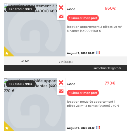
660€
PROFESSIONNEL
44000
> Simuler mon prêt
location appartement 2 pièces 49 m²
à nantes (44000) 660 €
August 9, 2026 20:12
49 M²
2
PIÈCE(S)
-
immobilier.lefigaro.fr
770€
PROFESSIONNEL
44000
> Simuler mon prêt
location meublée appartement 1
pièce 28 m² à nantes (44000) 770 €
August 9, 2026 20:12