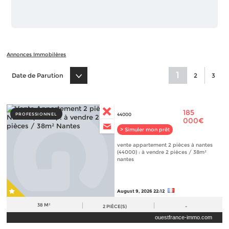
Annonces Immobilères
1
Date de Parution
2
3
185
PROFESSIONNEL
44000
000€
> Simuler mon prêt
vente appartement 2 pièces à nantes
(44000) : à vendre 2 pièces / 38m²
nantes
August 9, 2026 22:12
38 M²
2
PIÈCE(S)
-
ouestfrance-immo.com