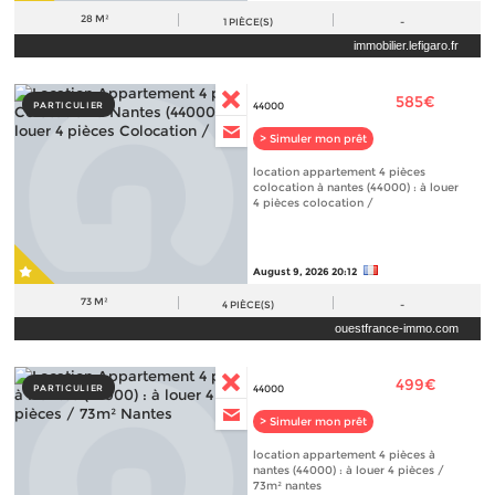
28 M²
1
PIÈCE(S)
-
immobilier.lefigaro.fr
585€
PARTICULIER
44000
> Simuler mon prêt
location appartement 4 pièces
colocation à nantes (44000) : à louer
4 pièces colocation /
August 9, 2026 20:12
73 M²
4
PIÈCE(S)
-
ouestfrance-immo.com
499€
PARTICULIER
44000
> Simuler mon prêt
location appartement 4 pièces à
nantes (44000) : à louer 4 pièces /
73m² nantes