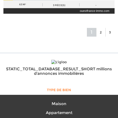
63 M²
3
PIÈCE(S)
-
ouestfrance-immo.com
1
2
3
STATIC_TOTAL_DATABASE_RESULT_SHORT millions
d'annonces immobilières
TYPE DE BIEN
Maison
Appartement