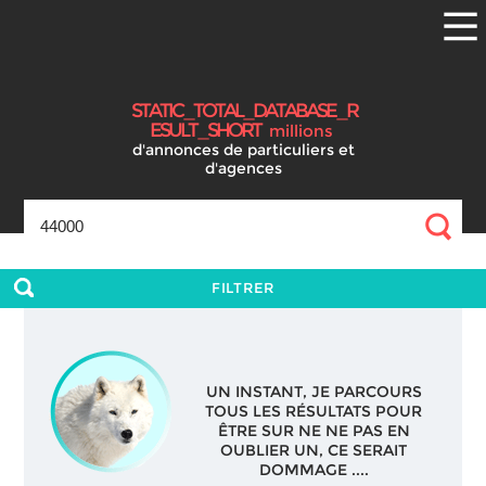
S
T
A
T
I
C
_
T
O
T
A
L
_
D
A
T
A
B
A
S
E
_
R
E
S
U
L
T
_
S
H
O
R
T
millions
d'annonces
de particuliers et
d'agences
FILTRER
UN INSTANT, JE PARCOURS
TOUS LES RÉSULTATS POUR
ÊTRE SUR NE NE PAS EN
OUBLIER UN, CE SERAIT
DOMMAGE ....