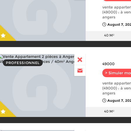
vente apparte
(49000) : à ve
angers
August 7, 20
40 M²
PROFESSIONNEL
49000
> Simuler mo
vente apparte
(49000) : à ve
angers
August 7, 20
40 M²