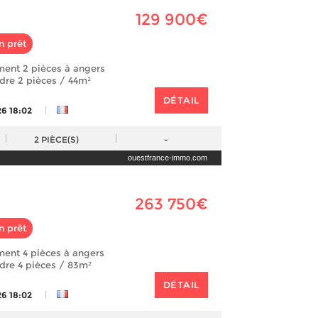
129 900€
n prêt
ment 2 pièces à angers
ndre 2 pièces / 44m²
DÉTAIL
|
26 18:02
2
PIÈCE(S)
-
ouestfrance-immo.com
263 750€
n prêt
ent 4 pièces à angers
ndre 4 pièces / 83m²
DÉTAIL
|
26 18:02