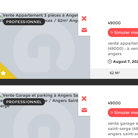
PROFESSIONNEL
49000
> Simuler mo
vente apparte
(49000) : à ve
angers
August 7, 20
62 M²
PROFESSIONNEL
49000
> Simuler mo
vente garage e
saint-serge (4
angers saint-s