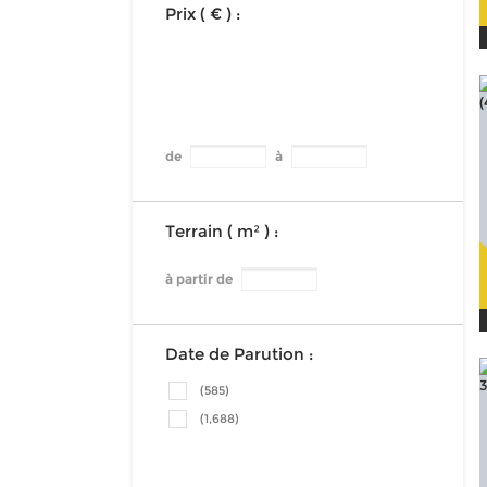
Prix ( € ) :
de
à
Terrain ( m² ) :
à partir de
Date de Parution :
(585)
(1,688)