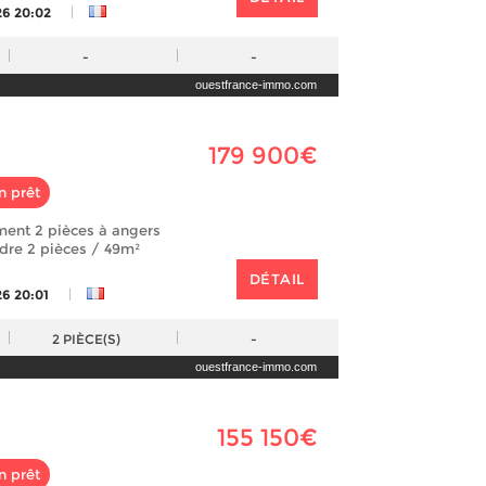
|
26 20:02
-
-
ouestfrance-immo.com
179 900€
n prêt
ment 2 pièces à angers
ndre 2 pièces / 49m²
DÉTAIL
|
26 20:01
2
PIÈCE(S)
-
ouestfrance-immo.com
155 150€
n prêt