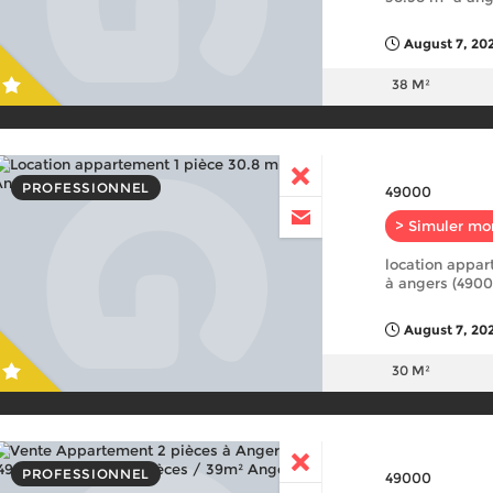
August 7, 202
38 M²
PROFESSIONNEL
49000
> Simuler mo
location appar
à angers (4900
August 7, 20
30 M²
PROFESSIONNEL
49000