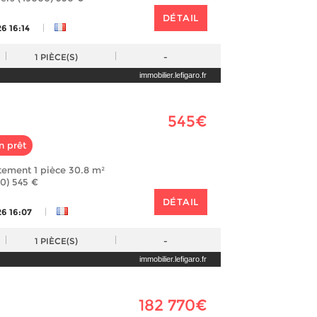
DÉTAIL
|
6 16:14
1
PIÈCE(S)
-
immobilier.lefigaro.fr
545€
n prêt
tement 1 pièce 30.8 m²
0) 545 €
DÉTAIL
|
26 16:07
1
PIÈCE(S)
-
immobilier.lefigaro.fr
182 770€