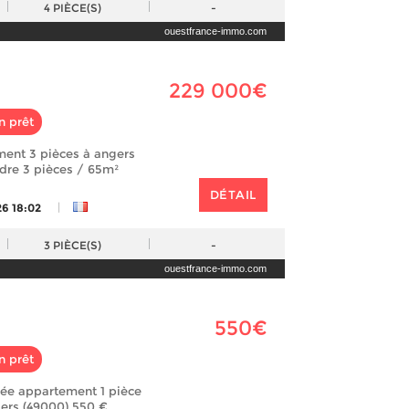
4
PIÈCE(S)
-
ouestfrance-immo.com
229 000€
n prêt
ment 3 pièces à angers
ndre 3 pièces / 65m²
DÉTAIL
|
26 18:02
3
PIÈCE(S)
-
ouestfrance-immo.com
550€
n prêt
lée appartement 1 pièce
ers (49000) 550 €