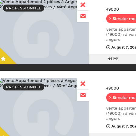
PROFESSIONNEL
49000
> Simuler mo
vente apparte
(49000) : à ve
angers
August 7, 20
44 M²
PROFESSIONNEL
49000
> Simuler mo
vente appartem
(49000) : à ve
angers
August 7, 20