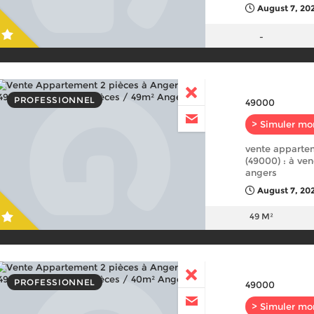
August 7, 20
-
PROFESSIONNEL
49000
> Simuler mo
vente apparte
(49000) : à ve
angers
August 7, 20
49 M²
PROFESSIONNEL
49000
> Simuler mo