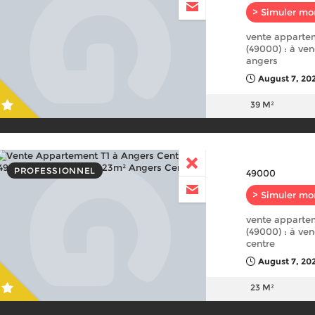
> Simuler mo
vente apparte
(49000) : à ve
angers
August 7, 20
39 M²
PROFESSIONNEL
49000
> Simuler mo
vente appartem
(49000) : à ve
centre
August 7, 20
23 M²