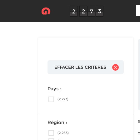
EFFACER LES CRITERES
Pays :
(2,273)
A
Région :
(2,263)
T