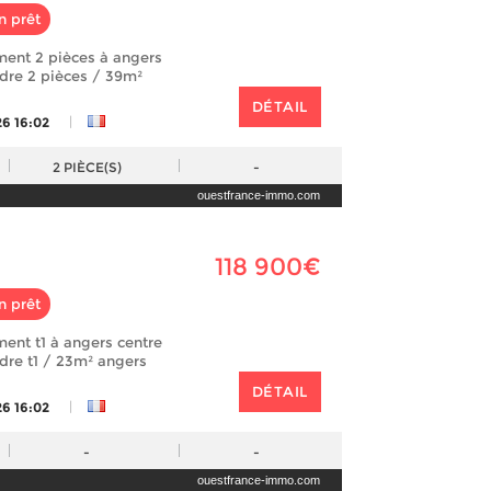
n prêt
ment 2 pièces à angers
ndre 2 pièces / 39m²
DÉTAIL
|
26 16:02
2
PIÈCE(S)
-
ouestfrance-immo.com
118 900€
n prêt
ent t1 à angers centre
ndre t1 / 23m² angers
DÉTAIL
|
26 16:02
-
-
ouestfrance-immo.com