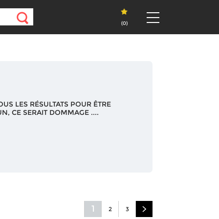
(
0
)
OUS LES RÉSULTATS POUR ÊTRE
N, CE SERAIT DOMMAGE ....
1
2
3