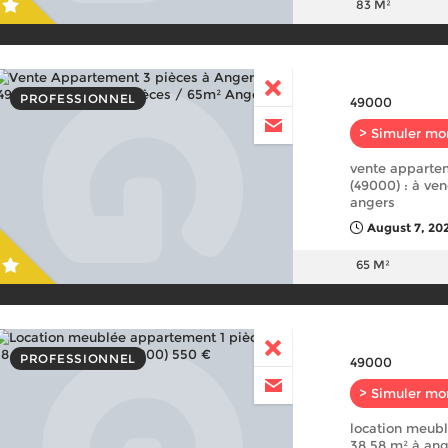
83 M²
PROFESSIONNEL
49000
> Simuler mo
vente apparte
(49000) : à ve
angers
August 7, 20
65 M²
PROFESSIONNEL
49000
> Simuler mo
location meub
38.58 m² à ang