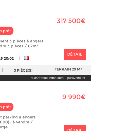
317 500€
n prêt
ment 3 pièces à angers
ndre 3 pièces / 62m²
DÉTAIL
|
26 20:02
TERRAIN
29 M²
3
PIÈCE(S)
ouestfrance-immo.com
paruvendu.fr
9 990€
n prêt
t parking à angers
9000) : à vendre /
erge
DÉTAIL