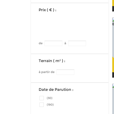
Prix ( € ) :
de
à
Terrain ( m² ) :
à partir de
Date de Parution :
(30)
(190)