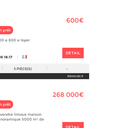
600€
n prêt
00 e 600 e loyer
DÉTAIL
|
6 18:17
3
PIÈCE(S)
-
leboncoin.fr
268 000€
n prêt
à vendre limoux maison
anoramique 5000 m² de
DÉTAIL