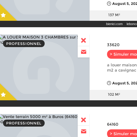
August 5, 202
137 M²
bienici.com
lebonco
PROFESSIONNEL
33620
> Simuler mo
a louer maiso
m2 a cavignac
August 5, 20
102 M²
PROFESSIONNEL
64160
> Simuler mo