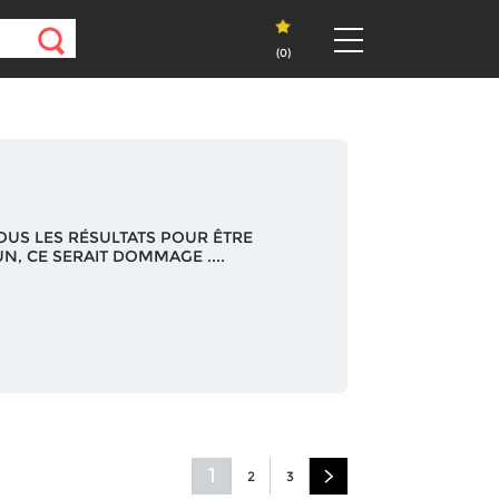
(
0
)
OUS LES RÉSULTATS POUR ÊTRE
N, CE SERAIT DOMMAGE ....
1
2
3