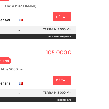
5000 m² à buros (64160)
DÉTAIL
|
6 15:01
TERRAIN
5 000 M²
-
immobilier.lefigaro.fr
105 000€
n prêt
uctible 5000 m²
DÉTAIL
|
6 18:15
TERRAIN
5 000 M²
-
leboncoin.fr