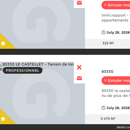
> Simuler mo
imm.rapport -
appartements 
July 28, 2026
325 M²
PROFESSIONNEL
83330
> Simuler mo
83330 le castell
nu de plus de
July 28, 2026
5 470 M²
bienici.c