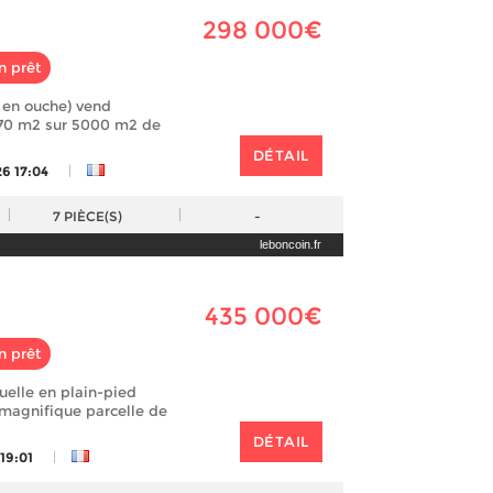
298 000€
n prêt
 en ouche) vend
170 m2 sur 5000 m2 de
DÉTAIL
|
26 17:04
7
PIÈCE(S)
-
leboncoin.fr
435 000€
n prêt
uelle en plain-pied
 magnifique parcelle de
DÉTAIL
|
 19:01