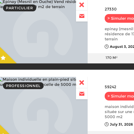
PARTICULIER
27330
> Simuler mo
epinay (mesnil
résidence de 
terrain
August 3, 20
170 M²
PROFESSIONNEL
59242
> Simuler mo
maison individ
située sur une
5000 m2
July 31, 2026