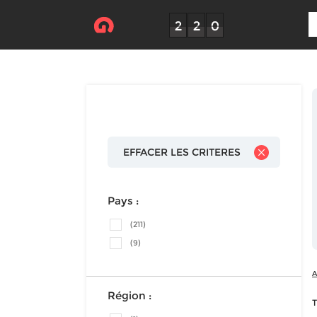
EFFACER LES CRITERES
Pays :
(211)
(9)
A
Région :
T