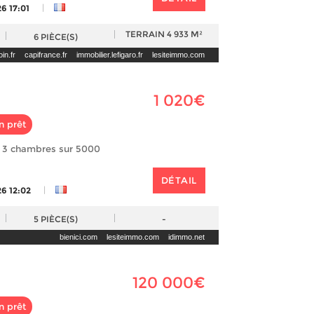
|
6 17:01
TERRAIN
4 933 M²
6
PIÈCE(S)
in.fr
capifrance.fr
immobilier.lefigaro.fr
lesiteimmo.com
1 020€
n prêt
n 3 chambres sur 5000
DÉTAIL
|
26 12:02
5
PIÈCE(S)
-
bienici.com
lesiteimmo.com
idimmo.net
120 000€
n prêt