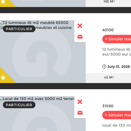
165 M²
PARTICULIER
40100
> Simuler mo
t2 lumineux 4
eur/5000 eur d
July 31, 2026
45 M²
PARTICULIER
31590
> Simuler mo
local de 130 m