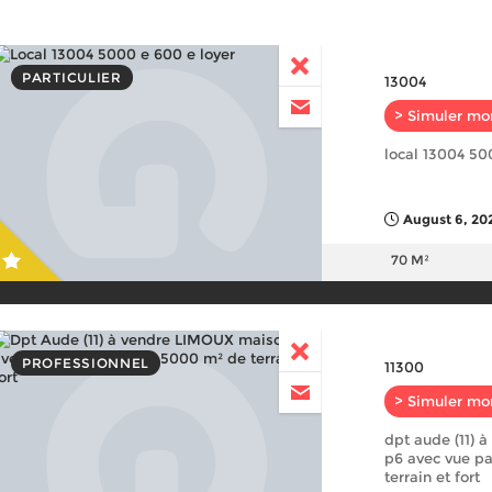
PARTICULIER
13004
> Simuler mo
local 13004 50
August 6, 202
70 M²
PROFESSIONNEL
11300
> Simuler mo
dpt aude (11) 
p6 avec vue p
terrain et fort