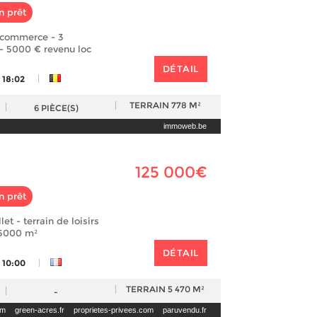
n prêt
 commerce - 3
- 5000 € revenu loc
DÉTAIL
|
 18:02
TERRAIN
778 M²
6
PIÈCE(S)
immoweb.be
125 000€
n prêt
et - terrain de loisirs
 5000 m²
DÉTAIL
|
 10:00
TERRAIN
5 470 M²
-
om
green-acres.fr
proprietes-privees.com
paruvendu.fr