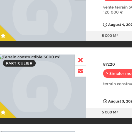
vente terrain 
120 000 €
August 4, 202
5 000 M²
PARTICULIER
87220
> Simuler mo
terrain constr
August 3, 202
5 000 M²