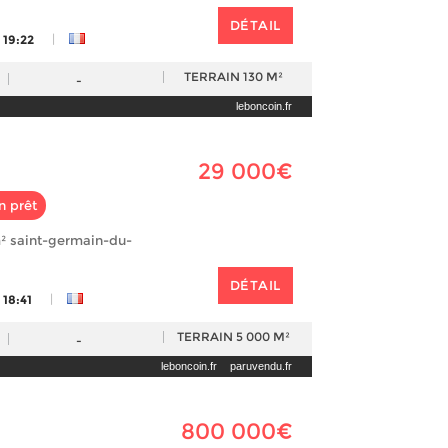
DÉTAIL
|
 19:22
TERRAIN
130 M²
-
leboncoin.fr
29 000€
n prêt
² saint-germain-du-
DÉTAIL
|
 18:41
TERRAIN
5 000 M²
-
leboncoin.fr
paruvendu.fr
800 000€