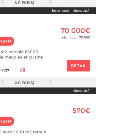
8
PIÈCE(S)
-
bienici.com
leboncoin.fr
70 000€
prix initial :
73 000
n prêt
5 m2 meublé 65000
e meubles et cuisine
DÉTAIL
|
 17:27
2
PIÈCE(S)
-
leboncoin.fr
570€
n prêt
2 avec 5000 m2 terrain