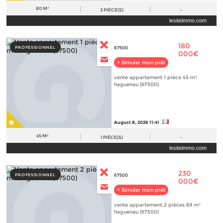
80 M²
3
PIÈCE(S)
-
lesiteimmo.com
180
PROFESSIONNEL
67500
000€
> Simuler mon prêt
vente appartement 1 pièce 45 m²
haguenau (67500)
August 8, 2026 11:41
45 M²
1
PIÈCE(S)
-
lesiteimmo.com
230
PROFESSIONNEL
67500
000€
> Simuler mon prêt
vente appartement 2 pièces 69 m²
haguenau (67500)