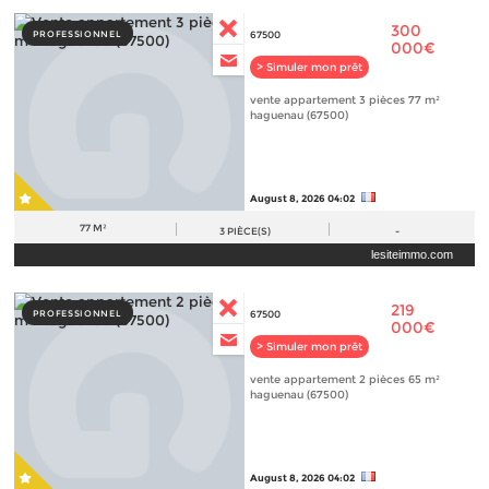
300
PROFESSIONNEL
67500
000€
> Simuler mon prêt
vente appartement 3 pièces 77 m²
haguenau (67500)
August 8, 2026 04:02
77 M²
3
PIÈCE(S)
-
lesiteimmo.com
219
PROFESSIONNEL
67500
000€
> Simuler mon prêt
vente appartement 2 pièces 65 m²
haguenau (67500)
August 8, 2026 04:02