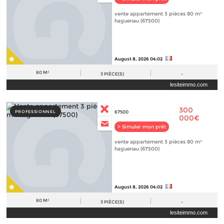
vente appartement 3 pièces 80 m²
haguenau (67500)
August 8, 2026 04:02
80 M²
3
PIÈCE(S)
-
lesiteimmo.com
300
PROFESSIONNEL
67500
000€
> Simuler mon prêt
vente appartement 3 pièces 80 m²
haguenau (67500)
August 8, 2026 04:02
80 M²
3
PIÈCE(S)
-
lesiteimmo.com