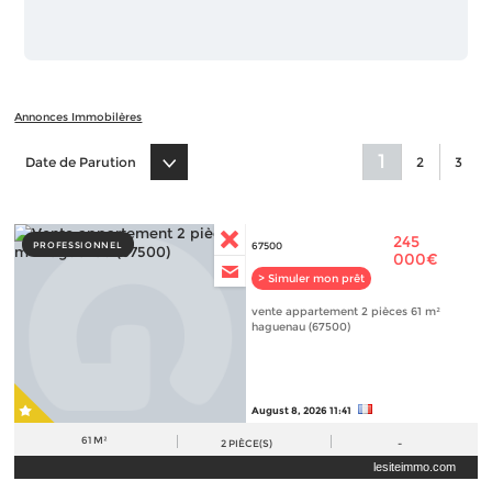
Annonces Immobilères
1
Date de Parution
2
3
245
PROFESSIONNEL
67500
000€
> Simuler mon prêt
vente appartement 2 pièces 61 m²
haguenau (67500)
August 8, 2026 11:41
61 M²
2
PIÈCE(S)
-
lesiteimmo.com