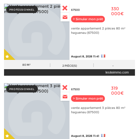
330
PROFESSIONNEL
67500
000€
> Simuler mon prêt
vente appartement 2 pièces 80 m²
haguenau (67500)
August 8, 2026 11:41
80 M²
2
PIÈCE(S)
-
lesiteimmo.com
319
PROFESSIONNEL
67500
000€
> Simuler mon prêt
vente appartement 3 pièces 80 m²
haguenau (67500)
August 8, 2026 11:41