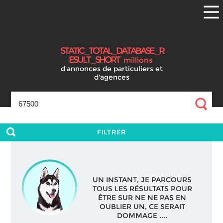
S
T
A
T
I
C
_
T
O
T
A
L
_
D
A
T
A
B
A
S
E
_
R
E
S
U
L
T
_
S
H
O
R
T
millions
d'annonces
de particuliers et
d'agences
FILTRER
UN INSTANT, JE PARCOURS
TOUS LES RÉSULTATS POUR
ÊTRE SUR NE NE PAS EN
OUBLIER UN, CE SERAIT
DOMMAGE ....