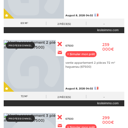
August 8, 2026 04:02
69 M²
2
PIÈCE(S)
-
lesiteimmo.com
239
PROFESSIONNEL
67500
000€
> Simuler mon prêt
vente appartement 2 pièces 72 m²
haguenau (67500)
August 8, 2026 04:02
72 M²
2
PIÈCE(S)
-
lesiteimmo.com
299
PROFESSIONNEL
67500
000€
> Simuler mon prêt