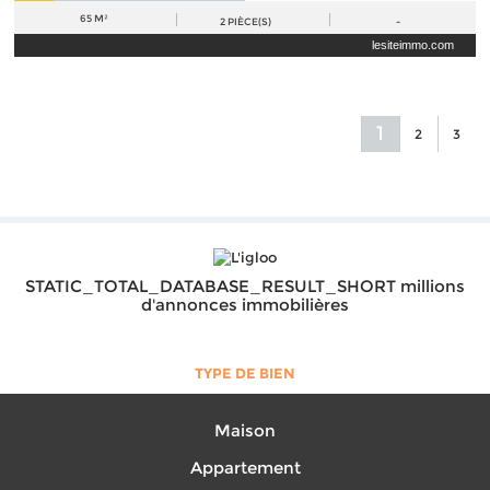
65 M²
2
PIÈCE(S)
-
lesiteimmo.com
1
2
3
STATIC_TOTAL_DATABASE_RESULT_SHORT millions
d'annonces immobilières
TYPE DE BIEN
Maison
Appartement