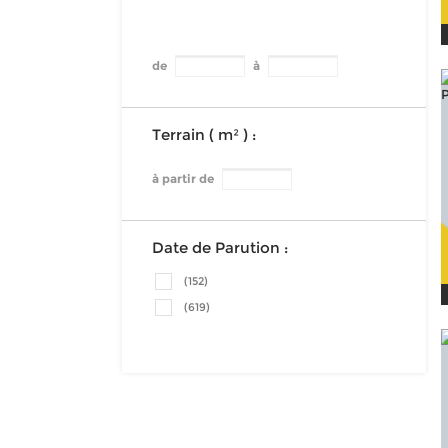
de
à
Terrain ( m² ) :
à partir de
Date de Parution :
(152)
(619)