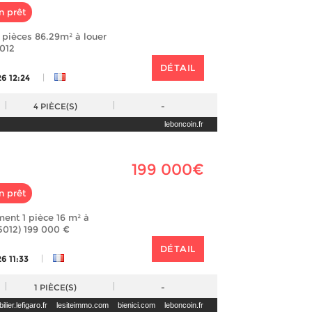
n prêt
pièces 86.29m² à louer
5012
DÉTAIL
|
6 12:24
4
PIÈCE(S)
-
leboncoin.fr
199 000€
n prêt
ent 1 pièce 16 m² à
5012) 199 000 €
DÉTAIL
|
6 11:33
1
PIÈCE(S)
-
lier.lefigaro.fr
lesiteimmo.com
bienici.com
leboncoin.fr