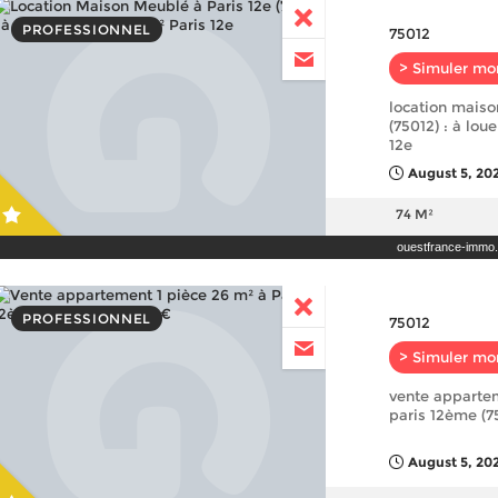
PROFESSIONNEL
75012
> Simuler mo
location maiso
(75012) : à lou
12e
August 5, 202
74 M²
ouestfrance-immo
PROFESSIONNEL
75012
> Simuler mo
vente appartem
paris 12ème (7
August 5, 20