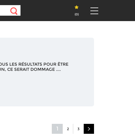
(
0
)
OUS LES RÉSULTATS POUR ÊTRE
N, CE SERAIT DOMMAGE ....
1
2
3