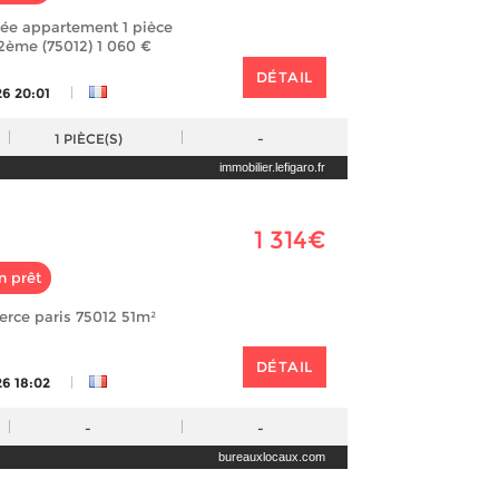
lée appartement 1 pièce
12ème (75012) 1 060 €
DÉTAIL
|
26 20:01
1
PIÈCE(S)
-
immobilier.lefigaro.fr
1 314€
n prêt
rce paris 75012 51m²
DÉTAIL
|
26 18:02
-
-
bureauxlocaux.com