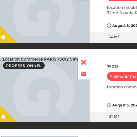
location meub
34 m² à paris 
August 5, 20
34 M²
PROFESSIONNEL
75012
> Simuler mo
location comme
August 5, 20
51 M²