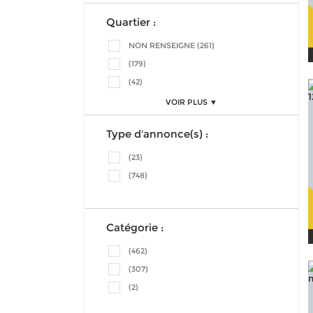
Quartier :
NON RENSEIGNE (261)
(179)
(42)
VOIR PLUS ▼
Type d'annonce(s) :
(23)
(748)
Catégorie :
(462)
(307)
(2)