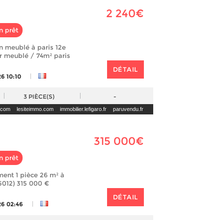
2 240€
n prêt
n meublé à paris 12e
er meublé / 74m² paris
DÉTAIL
|
6 10:10
3
PIÈCE(S)
-
.com
lesiteimmo.com
immobilier.lefigaro.fr
paruvendu.fr
315 000€
n prêt
ent 1 pièce 26 m² à
5012) 315 000 €
DÉTAIL
|
26 02:46