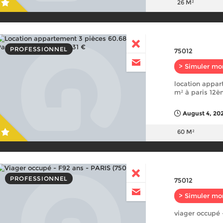
26 M²
PROFESSIONNEL
75012
> Simuler mo
location appar
m² à paris 12è
August 4, 20
60 M²
PROFESSIONNEL
75012
> Simuler mo
viager occupé -