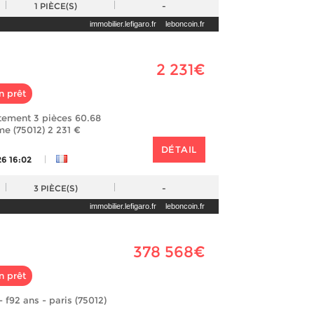
1
PIÈCE(S)
-
immobilier.lefigaro.fr
leboncoin.fr
2 231€
n prêt
tement 3 pièces 60.68
me (75012) 2 231 €
DÉTAIL
|
26 16:02
3
PIÈCE(S)
-
immobilier.lefigaro.fr
leboncoin.fr
378 568€
n prêt
 f92 ans - paris (75012)