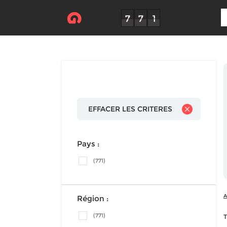
EFFACER LES CRITERES
Pays :
(771)
A
Région :
(771)
T