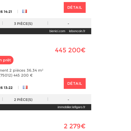
DÉTAIL
|
6 14:21
3
PIÈCE(S)
-
bienici.com
leboncoin.fr
445 200€
n prêt
ment 2 pièces 36.34 m²
(75012) 445 200 €
DÉTAIL
|
6 13:22
2
PIÈCE(S)
-
immobilier.lefigaro.fr
2 279€