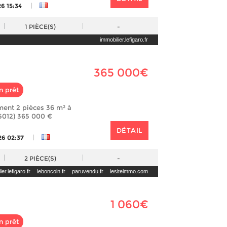
|
6 15:34
1
PIÈCE(S)
-
immobilier.lefigaro.fr
365 000€
n prêt
ment 2 pièces 36 m² à
5012) 365 000 €
DÉTAIL
|
26 02:37
2
PIÈCE(S)
-
er.lefigaro.fr
leboncoin.fr
paruvendu.fr
lesiteimmo.com
1 060€
n prêt