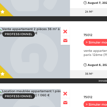
August 7, 202
24 M²
PROFESSIONNEL
75012
> Simuler mo
vente apparte
paris 12ème (7
August 6, 20
36 M²
immobili
PROFESSIONNEL
75012
> Simuler mo