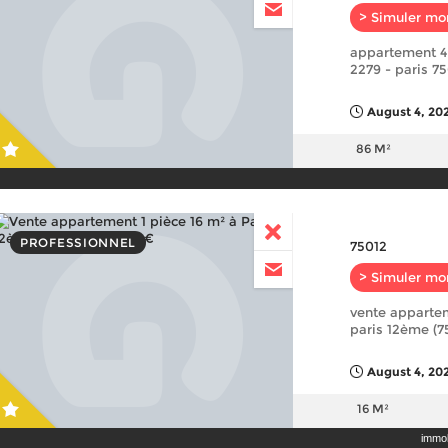
> Simuler mo
appartement 4 
2279 - paris 7
August 4, 202
86 M²
PROFESSIONNEL
75012
> Simuler mo
vente appartem
paris 12ème (7
August 4, 202
16 M²
immobi