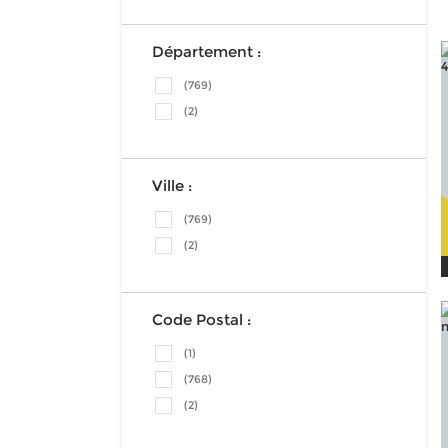
Département :
(769)
(2)
Ville :
(769)
(2)
Code Postal :
(1)
(768)
(2)