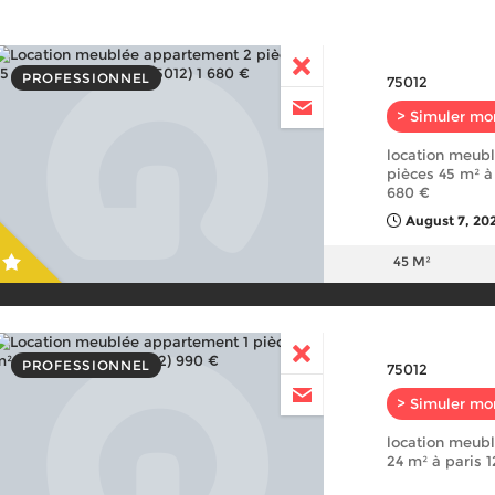
PROFESSIONNEL
75012
> Simuler mo
location meub
pièces 45 m² à
680 €
August 7, 202
45 M²
PROFESSIONNEL
75012
> Simuler mo
location meub
24 m² à paris 