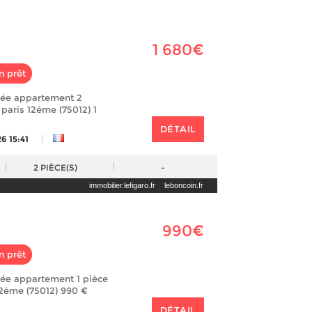
1 680€
n prêt
lée appartement 2
 paris 12ème (75012) 1
DÉTAIL
|
6 15:41
2
PIÈCE(S)
-
immobilier.lefigaro.fr
leboncoin.fr
990€
n prêt
lée appartement 1 pièce
12ème (75012) 990 €
DÉTAIL