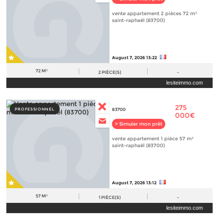
vente appartement 2 pièces 72 m²
saint-raphaël (83700)
August 7, 2026 13:22
72 M²
2
PIÈCE(S)
-
lesiteimmo.com
275
PROFESSIONNEL
83700
000€
> Simuler mon prêt
vente appartement 1 pièce 57 m²
saint-raphaël (83700)
August 7, 2026 13:12
57 M²
1
PIÈCE(S)
-
lesiteimmo.com