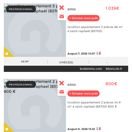
1 039€
PROFESSIONNEL
83700
> Simuler mon prêt
location appartement 3 pièces 66 m²
à saint-raphaël (83700)
August 7, 2026 13:07
66 M²
3
PIÈCE(S)
-
lesiteimmo.com
leboncoin.fr
800€
PROFESSIONNEL
83700
> Simuler mon prêt
location appartement 2 pièces 44.9
m² à saint-raphael (83700) 800 €
August 6, 2026 15:32