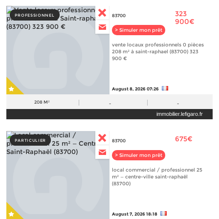
323
PROFESSIONNEL
83700
900€
> Simuler mon prêt
vente locaux professionnels 0 pièces
208 m² à saint-raphael (83700) 323
900 €
August 8, 2026 07:26
208 M²
-
-
immobilier.lefigaro.fr
675€
PARTICULIER
83700
> Simuler mon prêt
local commercial / professionnel 25
m² — centre-ville saint-raphaël
(83700)
August 7, 2026 18:18