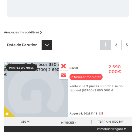
Annonces Immobilères
1
Date de Parution
2
3
2 690
PROFESSIONNEL
83700
000€
> Simuler mon prêt
vente villa 9 pièces 350 m² à saint-
raphael (83700) 2 690 000 €
August 8, 2026 11:13
350 M²
TERRAIN
1 500 M²
9
PIÈCE(S)
immobilier.lefigaro.fr