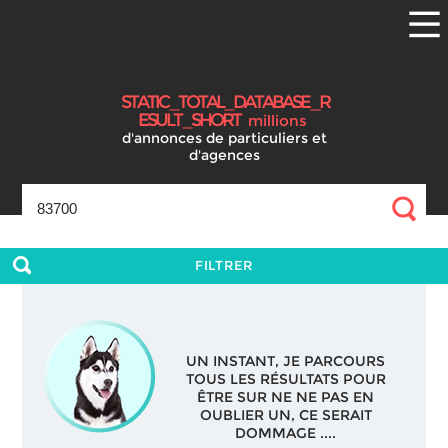
S
T
A
T
I
C
_
T
O
T
A
L
_
D
A
T
A
B
A
S
E
_
R
E
S
U
L
T
_
S
H
O
R
T
millions
d'annonces
de particuliers et
d'agences
FILTRER
UN INSTANT, JE PARCOURS
TOUS LES RÉSULTATS POUR
ÊTRE SUR NE NE PAS EN
OUBLIER UN, CE SERAIT
DOMMAGE ....