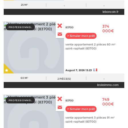
25 M²
-
-
leboncoin.fr
374
PROFESSIONNEL
83700
000€
> Simuler mon prêt
vente appartement 2 pièces 60 m²
saint-raphaël (83700)
August 7, 2026 13:23
60 M²
2
PIÈCE(S)
-
lesiteimmo.com
749
PROFESSIONNEL
83700
000€
> Simuler mon prêt
vente appartement 3 pièces 91 m²
saint-raphaël (83700)