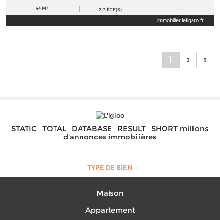
44 M²
2
PIÈCE(S)
-
immobilier.lefigaro.fr
1
2
3
STATIC_TOTAL_DATABASE_RESULT_SHORT millions
d'annonces immobilières
TYPE DE BIEN
Maison
Appartement