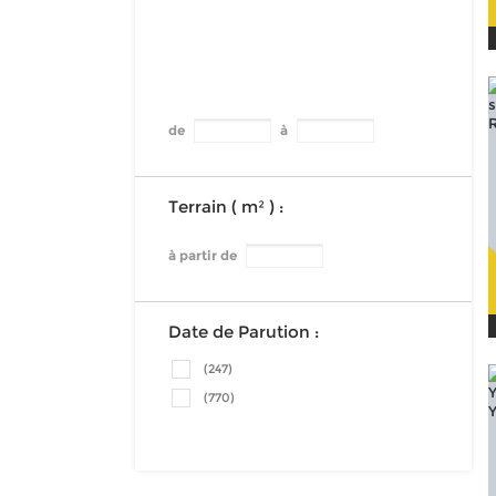
de
à
Terrain ( m² ) :
à partir de
Date de Parution :
(247)
(770)