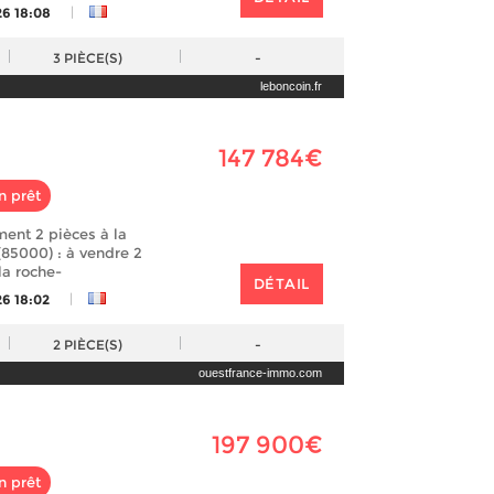
|
26 18:08
3
PIÈCE(S)
-
leboncoin.fr
147 784€
n prêt
ent 2 pièces à la
(85000) : à vendre 2
la roche-
DÉTAIL
|
26 18:02
2
PIÈCE(S)
-
ouestfrance-immo.com
197 900€
n prêt