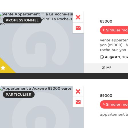
PROFESSIONNEL
85000
> Simuler mo
vente appartem
yon (85000) : à
roche-sur-yon
August 7, 20
21 M²
PARTICULIER
89000
> Simuler mo
appartement à