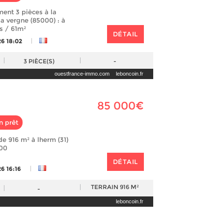
ent 3 pièces à la
la vergne (85000) : à
s / 61m²
DÉTAIL
|
26 18:02
3
PIÈCE(S)
-
ouestfrance-immo.com
leboncoin.fr
85 000€
n prêt
 de 916 m² à lherm (31)
000
DÉTAIL
|
6 16:16
TERRAIN
916 M²
-
leboncoin.fr