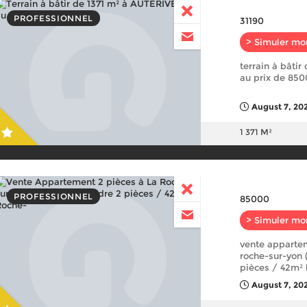
PROFESSIONNEL
31190
> Simuler mo
terrain à bâtir 
au prix de 85
August 7, 202
1 371 M²
PROFESSIONNEL
85000
> Simuler mo
vente appartem
roche-sur-yon 
pièces / 42m² 
August 7, 20