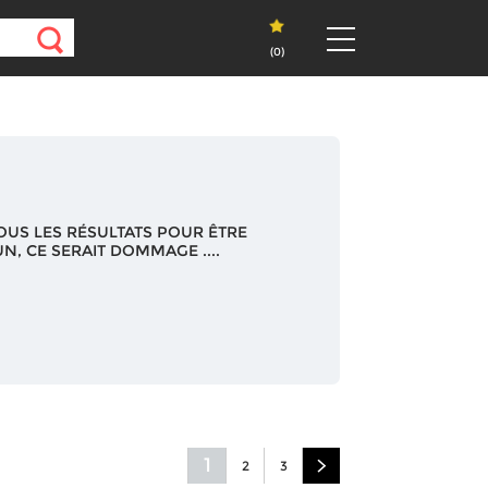
(
0
)
OUS LES RÉSULTATS POUR ÊTRE
N, CE SERAIT DOMMAGE ....
1
2
3