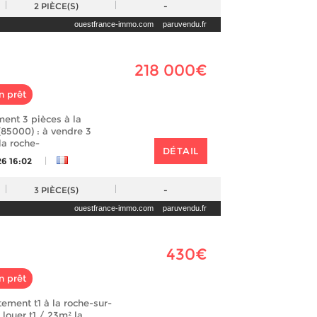
2
PIÈCE(S)
-
ouestfrance-immo.com
paruvendu.fr
218 000€
n prêt
ent 3 pièces à la
(85000) : à vendre 3
la roche-
DÉTAIL
|
26 16:02
3
PIÈCE(S)
-
ouestfrance-immo.com
paruvendu.fr
430€
n prêt
tement t1 à la roche-sur-
 louer t1 / 23m² la