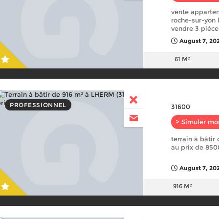
vente appartem
roche-sur-yon 
vendre 3 pièce
August 7, 20
61 M²
PROFESSIONNEL
31600
> Simuler mo
terrain à bâtir
au prix de 85
August 7, 202
916 M²