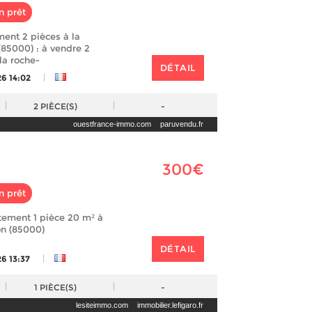
n prêt
ent 2 pièces à la
(85000) : à vendre 2
la roche-
DÉTAIL
|
26 14:02
2
PIÈCE(S)
-
ouestfrance-immo.com
paruvendu.fr
300€
n prêt
tement 1 pièce 20 m² à
on (85000)
DÉTAIL
|
6 13:37
1
PIÈCE(S)
-
lesiteimmo.com
immobilier.lefigaro.fr