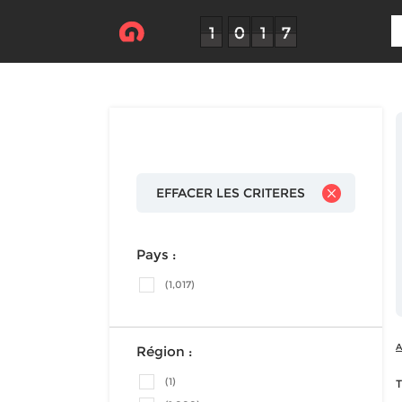
EFFACER LES CRITERES
Pays :
(1,017)
A
Région :
(1)
T