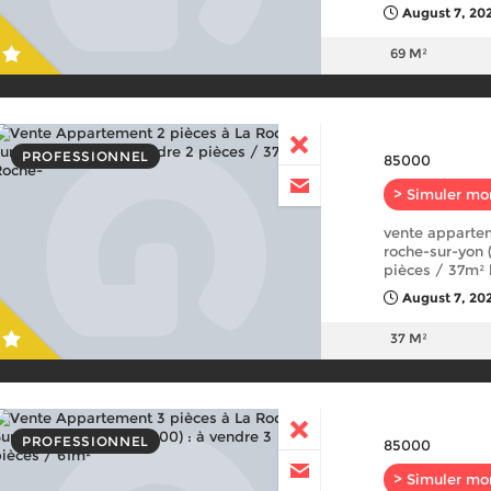
August 7, 20
69 M²
PROFESSIONNEL
85000
> Simuler mo
vente appartem
roche-sur-yon 
pièces / 37m² 
August 7, 20
37 M²
PROFESSIONNEL
85000
> Simuler mo