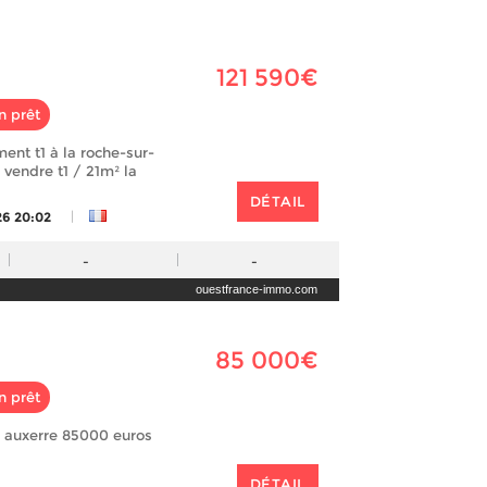
121 590€
n prêt
ent t1 à la roche-sur-
 vendre t1 / 21m² la
DÉTAIL
|
26 20:02
-
-
ouestfrance-immo.com
85 000€
n prêt
 auxerre 85000 euros
DÉTAIL