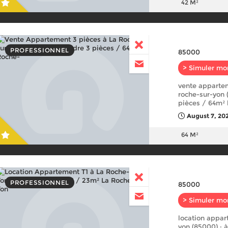
42 M²
PROFESSIONNEL
85000
> Simuler mo
vente appartem
roche-sur-yon 
pièces / 64m² 
August 7, 20
64 M²
PROFESSIONNEL
85000
> Simuler mo
location appar
yon (85000) : à