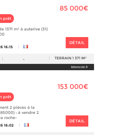
85 000€
n prêt
de 1371 m² à auterive (31)
000
DÉTAIL
|
6 16:15
TERRAIN
1 371 M²
-
leboncoin.fr
153 000€
n prêt
ent 2 pièces à la
(85000) : à vendre 2
la roche-
DÉTAIL
|
26 16:02