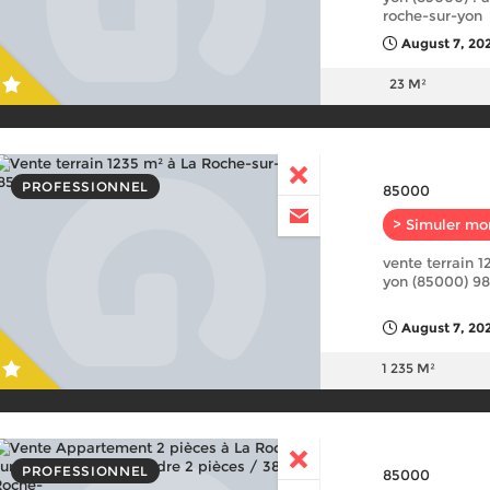
roche-sur-yon
August 7, 20
23 M²
PROFESSIONNEL
85000
> Simuler mo
vente terrain 1
yon (85000) 9
August 7, 20
1 235 M²
PROFESSIONNEL
85000