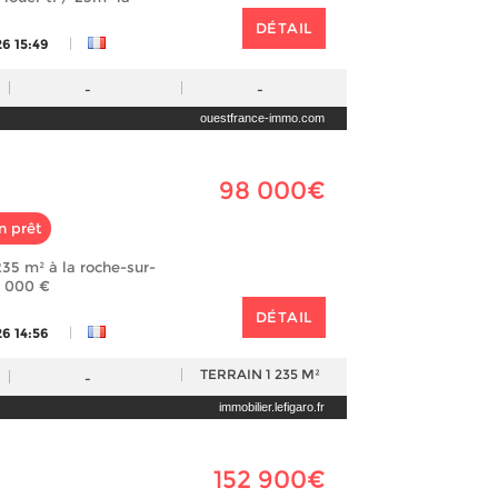
DÉTAIL
|
26 15:49
-
-
ouestfrance-immo.com
98 000€
n prêt
235 m² à la roche-sur-
8 000 €
DÉTAIL
|
26 14:56
TERRAIN
1 235 M²
-
immobilier.lefigaro.fr
152 900€