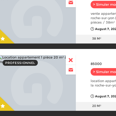
> Simuler mo
vente appartem
roche-sur-yon 
pièces / 38m² 
August 7, 20
38 M²
PROFESSIONNEL
85000
> Simuler mo
location appar
la roche-sur-y
August 7, 202
20 M²