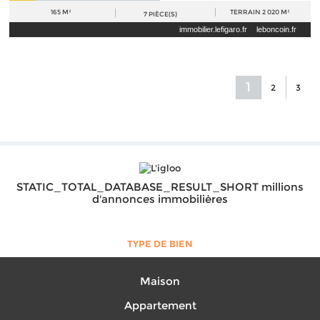
165 M²
TERRAIN
2 020 M²
7
PIÈCE(S)
immobilier.lefigaro.fr
leboncoin.fr
1
2
3
STATIC_TOTAL_DATABASE_RESULT_SHORT millions
d'annonces immobilières
TYPE DE BIEN
Maison
Appartement