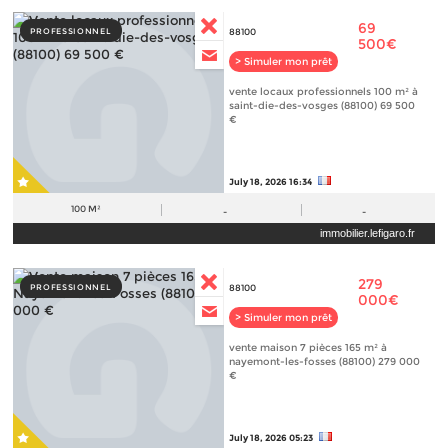
69
PROFESSIONNEL
88100
500€
> Simuler mon prêt
vente locaux professionnels 100 m² à
saint-die-des-vosges (88100) 69 500
€
July 18, 2026 16:34
100 M²
-
-
immobilier.lefigaro.fr
279
PROFESSIONNEL
88100
000€
> Simuler mon prêt
vente maison 7 pièces 165 m² à
nayemont-les-fosses (88100) 279 000
€
July 18, 2026 05:23