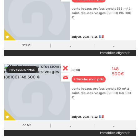
vente locaux professionnels 355 m² à
saint-die-des-vosges (88100) 196 000
€
July 23, 2026 16:45
355 M²
-
-
immobilier.lefigaro.fr
148
PROFESSIONNEL
88100
500€
> Simuler mon prêt
vente locaux professionnels 60 m² à
saint-die-des-vosges (88100) 148 500
€
July 23, 2026 16:42
60 M²
-
-
immobilier.lefigaro.fr