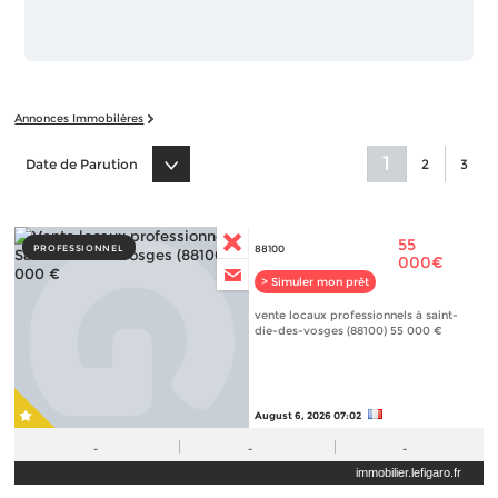
Annonces Immobilères
1
Date de Parution
2
3
55
PROFESSIONNEL
88100
000€
> Simuler mon prêt
vente locaux professionnels à saint-
die-des-vosges (88100) 55 000 €
August 6, 2026 07:02
-
-
-
immobilier.lefigaro.fr