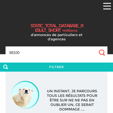
S
T
A
T
I
C
_
T
O
T
A
L
_
D
A
T
A
B
A
S
E
_
R
E
S
U
L
T
_
S
H
O
R
T
millions
d'annonces
de particuliers et
d'agences
FILTRER
UN INSTANT, JE PARCOURS
TOUS LES RÉSULTATS POUR
ÊTRE SUR NE NE PAS EN
OUBLIER UN, CE SERAIT
DOMMAGE ....