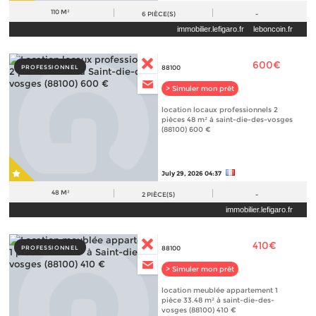
110 M²
6
PIÈCE(S)
-
immobilier.lefigaro.fr
leboncoin.fr
600€
PROFESSIONNEL
88100
> Simuler mon prêt
location locaux professionnels 2
pièces 48 m² à saint-die-des-vosges
(88100) 600 €
July 29, 2026 04:37
48 M²
2
PIÈCE(S)
-
immobilier.lefigaro.fr
410€
PROFESSIONNEL
88100
> Simuler mon prêt
location meublée appartement 1
pièce 33.48 m² à saint-die-des-
vosges (88100) 410 €