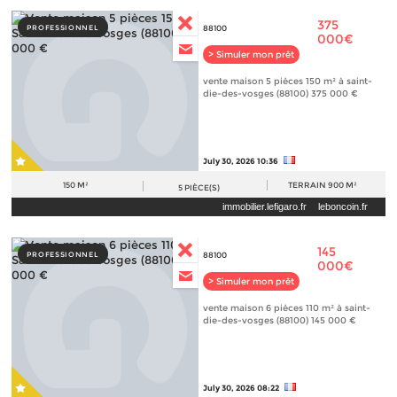
375
PROFESSIONNEL
88100
000€
> Simuler mon prêt
vente maison 5 pièces 150 m² à saint-
die-des-vosges (88100) 375 000 €
July 30, 2026 10:36
150 M²
TERRAIN
900 M²
5
PIÈCE(S)
immobilier.lefigaro.fr
leboncoin.fr
145
PROFESSIONNEL
88100
000€
> Simuler mon prêt
vente maison 6 pièces 110 m² à saint-
die-des-vosges (88100) 145 000 €
July 30, 2026 08:22