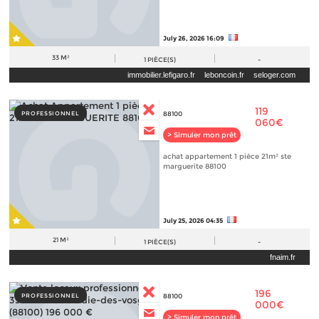
July 26, 2026 16:09
33 M²
1
PIÈCE(S)
-
immobilier.lefigaro.fr
leboncoin.fr
seloger.com
119
PROFESSIONNEL
88100
060€
> Simuler mon prêt
achat appartement 1 pièce 21m² ste
marguerite 88100
July 25, 2026 04:35
21 M²
1
PIÈCE(S)
-
fnaim.fr
196
PROFESSIONNEL
88100
000€
> Simuler mon prêt