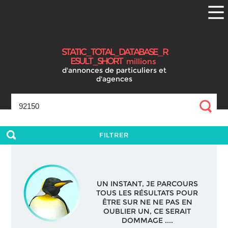
S
T
A
T
I
C
_
T
O
T
A
L
_
D
A
T
A
B
A
S
E
_
R
E
S
U
L
T
_
S
H
O
R
T
millions
d'annonces
de particuliers et
d'agences
FILTRER
UN INSTANT, JE PARCOURS
TOUS LES RÉSULTATS POUR
ÊTRE SUR NE NE PAS EN
OUBLIER UN, CE SERAIT
DOMMAGE ....