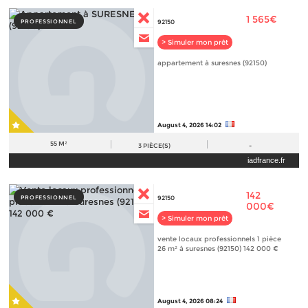
1 565€
PROFESSIONNEL
92150
> Simuler mon prêt
appartement à suresnes (92150)
August 4, 2026 14:02
55 M²
3
PIÈCE(S)
-
iadfrance.fr
142
PROFESSIONNEL
92150
000€
> Simuler mon prêt
vente locaux professionnels 1 pièce
26 m² à suresnes (92150) 142 000 €
August 4, 2026 08:24