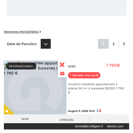
Annonces Immobilères
1
Date de Parution
2
3
1 790€
PROFESSIONNEL
92150
> Simuler mon prêt
location meublée appartement 2
pièces 50 m² à suresnes (92150) 1 790
€
August 5, 2026 15:41
50 M²
2
PIÈCE(S)
-
immobilier.lefigaro.fr
bienici.com