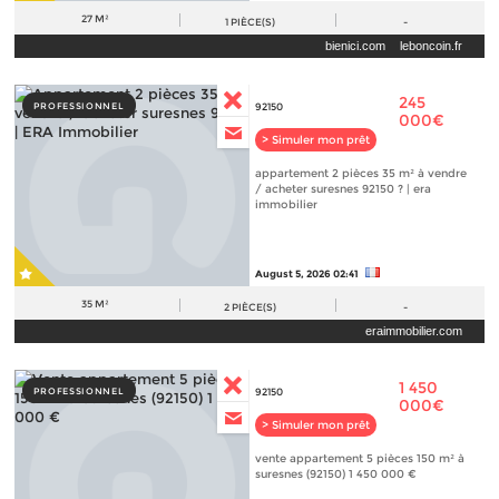
27 M²
1
PIÈCE(S)
-
bienici.com
leboncoin.fr
245
PROFESSIONNEL
92150
000€
> Simuler mon prêt
appartement 2 pièces 35 m² à vendre
/ acheter suresnes 92150 ? | era
immobilier
August 5, 2026 02:41
35 M²
2
PIÈCE(S)
-
eraimmobilier.com
1 450
PROFESSIONNEL
92150
000€
> Simuler mon prêt
vente appartement 5 pièces 150 m² à
suresnes (92150) 1 450 000 €