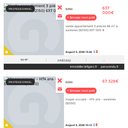
637
PROFESSIONNEL
92150
000€
> Simuler mon prêt
vente appartement 3 pièces 66 m² à
suresnes (92150) 637 000 €
August 5, 2026 13:46
66 M²
3
PIÈCE(S)
-
immobilier.lefigaro.fr
paruvendu.fr
67 328€
PROFESSIONNEL
92150
> Simuler mon prêt
viager occupé - h74 ans - suresnes
(92150)
August 5, 2026 10:12