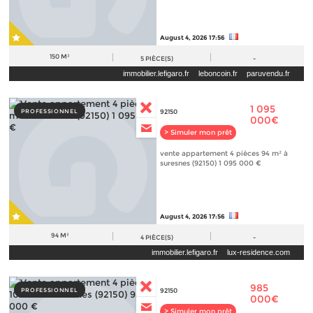
August 4, 2026 17:56
150 M²
5
PIÈCE(S)
-
immobilier.lefigaro.fr
leboncoin.fr
paruvendu.fr
maisonsetappartements.fr
1 095
PROFESSIONNEL
92150
000€
> Simuler mon prêt
vente appartement 4 pièces 94 m² à
suresnes (92150) 1 095 000 €
August 4, 2026 17:56
94 M²
4
PIÈCE(S)
-
immobilier.lefigaro.fr
lux-residence.com
985
PROFESSIONNEL
92150
000€
> Simuler mon prêt