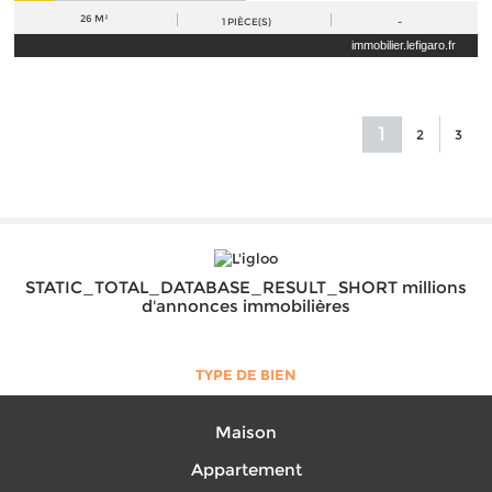
26 M²
1
PIÈCE(S)
-
immobilier.lefigaro.fr
1
2
3
STATIC_TOTAL_DATABASE_RESULT_SHORT millions
d'annonces immobilières
TYPE DE BIEN
Maison
Appartement