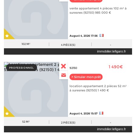
vente appartement 4 pièces 102 m² à
suresnes (92150) 985 000 €
August 4, 2026 17:56
102 M²
4
PIÈCE(S)
-
immobilier.lefigaro.fr
1 490€
PROFESSIONNEL
92150
> Simuler mon prêt
location appartement 2 pièces 52 m²
à suresnes (92150) 1 490 €
August 4, 2026 15:57
52 M²
2
PIÈCE(S)
-
immobilier.lefigaro.fr