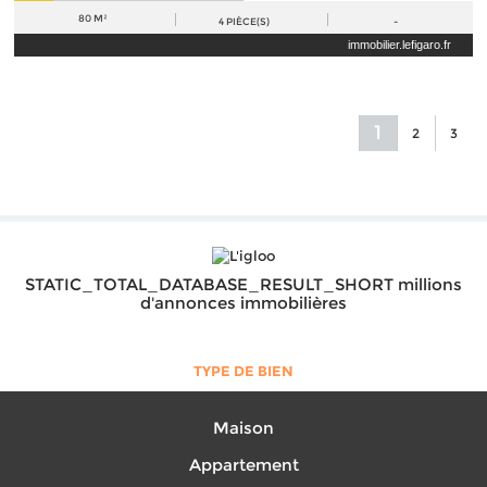
80 M²
4
PIÈCE(S)
-
immobilier.lefigaro.fr
1
2
3
STATIC_TOTAL_DATABASE_RESULT_SHORT millions
d'annonces immobilières
TYPE DE BIEN
Maison
Appartement