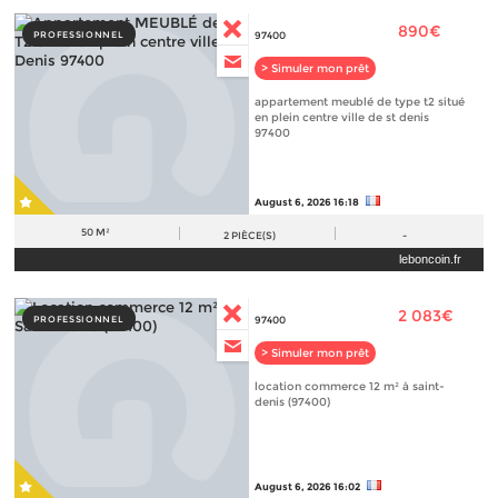
890€
PROFESSIONNEL
97400
> Simuler mon prêt
appartement meublé de type t2 situé
en plein centre ville de st denis
97400
August 6, 2026 16:18
50 M²
2
PIÈCE(S)
-
leboncoin.fr
2 083€
PROFESSIONNEL
97400
> Simuler mon prêt
location commerce 12 m² à saint-
denis (97400)
August 6, 2026 16:02