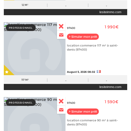
12 M²
-
-
lesiteimmo.com
1 990€
PROFESSIONNEL
97400
> Simuler mon prêt
location commerce 117 m² à saint-
denis (97400)
August 5, 2026 08:02
117 M²
-
-
lesiteimmo.com
1 590€
PROFESSIONNEL
97400
> Simuler mon prêt
location commerce 90 m² à saint-
denis (97400)