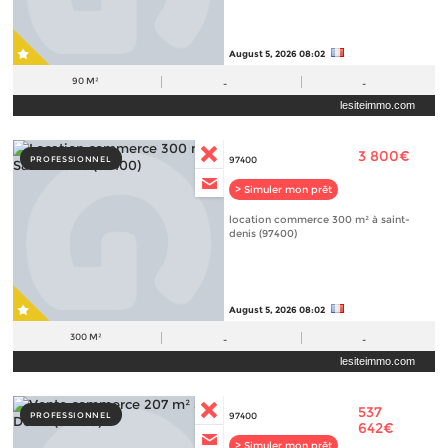
August 5, 2026 08:02
90 M²
-
-
lesiteimmo.com
3 800€
PROFESSIONNEL
97400
> Simuler mon prêt
location commerce 300 m² à saint-
denis (97400)
August 5, 2026 08:02
300 M²
-
-
lesiteimmo.com
537
PROFESSIONNEL
97400
642€
> Simuler mon prêt