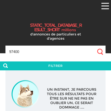
S
T
A
T
I
C
_
T
O
T
A
L
_
D
A
T
A
B
A
S
E
_
R
E
S
U
L
T
_
S
H
O
R
T
millions
d'annonces
de particuliers et
d'agences
FILTRER
UN INSTANT, JE PARCOURS
TOUS LES RÉSULTATS POUR
ÊTRE SUR NE NE PAS EN
OUBLIER UN, CE SERAIT
DOMMAGE ....