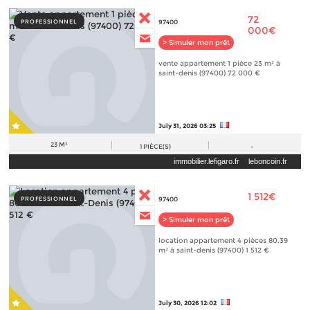
72
PROFESSIONNEL
97400
000€
> Simuler mon prêt
vente appartement 1 pièce 23 m² à
saint-denis (97400) 72 000 €
July 31, 2026 03:25
23 M²
1
PIÈCE(S)
-
immobilier.lefigaro.fr
leboncoin.fr
1 512€
PROFESSIONNEL
97400
> Simuler mon prêt
location appartement 4 pièces 80.39
m² à saint-denis (97400) 1 512 €
July 30, 2026 12:02