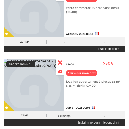
vente commerce 207 m² saint-denis
(97400)
August 5, 2026 08:01
207 M²
-
-
lesiteimmo.com
750€
PROFESSIONNEL
97400
> Simuler mon prêt
location appartement 2 pièces 55 m²
à saint-denis (97400)
July 31, 2026 20:01
55 M²
2
PIÈCE(S)
-
lesiteimmo.com
leboncoin.fr