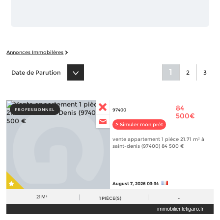
Annonces Immobilères
1
Date de Parution
2
3
84
PROFESSIONNEL
97400
500€
> Simuler mon prêt
vente appartement 1 pièce 21.71 m² à
saint-denis (97400) 84 500 €
August 7, 2026 03:34
21 M²
1
PIÈCE(S)
-
immobilier.lefigaro.fr