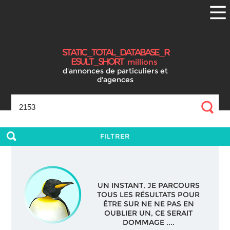
S
T
A
T
I
C
_
T
O
T
A
L
_
D
A
T
A
B
A
S
E
_
R
E
S
U
L
T
_
S
H
O
R
T
millions
d'annonces
de particuliers et
d'agences
FILTRER
UN INSTANT, JE PARCOURS
TOUS LES RÉSULTATS POUR
ÊTRE SUR NE NE PAS EN
OUBLIER UN, CE SERAIT
DOMMAGE ....