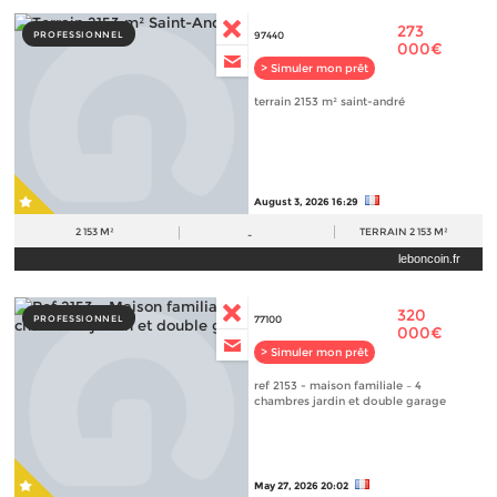
273
PROFESSIONNEL
97440
000€
> Simuler mon prêt
terrain 2153 m² saint-andré
August 3, 2026 16:29
2 153 M²
TERRAIN
2 153 M²
-
leboncoin.fr
320
PROFESSIONNEL
77100
000€
> Simuler mon prêt
ref 2153 - maison familiale – 4
chambres jardin et double garage
May 27, 2026 20:02