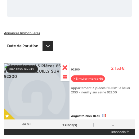
Annonces Immobilères
Date de Parution
2 153€
PROFESSIONNEL
92200
> Simuler mon prêt
appartement 3 pièces 66.16m² à louer
2153 - neuilly sur seine 92200
August 7, 2026 18:30
66 M²
3
PIÈCE(S)
-
leboncoin.fr