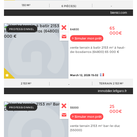
130 M²
6
PIÈCE(S)
-
bienici.com
65
PROFESSIONNEL
64800
000€
> Simuler mon prêt
vente terrain à batir 2153 m² à haut-
de-bosdarros (64800) 65 000 €
March 12, 2026 15:02
2 153 M²
TERRAIN
2 153 M²
-
immobilier.lefigaro.fr
25
PROFESSIONNEL
55000
000€
> Simuler mon prêt
vente terrain 2153 m² bar-le-duc
(55000)